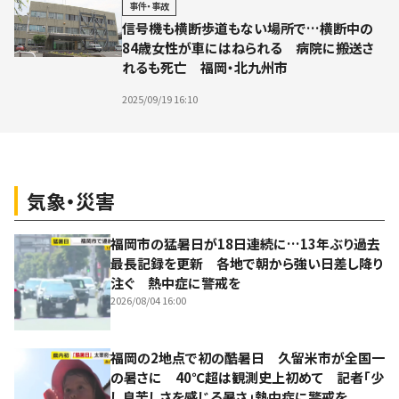
事件・事故
信号機も横断歩道もない場所で…横断中の
84歳女性が車にはねられる 病院に搬送さ
れるも死亡 福岡・北九州市
2025/09/19 16:10
気象・災害
福岡市の猛暑日が18日連続に…13年ぶり過去
最長記録を更新 各地で朝から強い日差し降り
注ぐ 熱中症に警戒を
2026/08/04 16:00
福岡の2地点で初の酷暑日 久留米市が全国一
の暑さに 40℃超は観測史上初めて 記者「少
し息苦しさを感じる暑さ」熱中症に警戒を