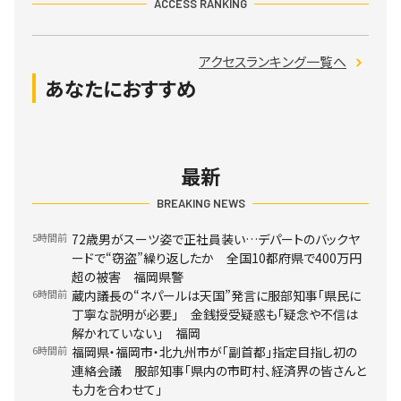
ACCESS RANKING
アクセスランキング一覧へ
あなたにおすすめ
最新
BREAKING NEWS
5時間前
72歳男がスーツ姿で正社員装い…デパートのバックヤ
ードで“窃盗”繰り返したか 全国10都府県で400万円
超の被害 福岡県警
6時間前
蔵内議長の“ネパールは天国”発言に服部知事「県民に
丁寧な説明が必要」 金銭授受疑惑も「疑念や不信は
解かれていない」 福岡
6時間前
福岡県・福岡市・北九州市が「副首都」指定目指し初の
連絡会議 服部知事「県内の市町村、経済界の皆さんと
も力を合わせて」