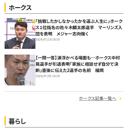
ホークス
「挑戦したかしなかったかを選ぶ人生に」ホーク
ス１位指名の佐々木麟太郎選手 マーリンズ入
団を表明 メジャー志向強く
2026/07/19 18:30
【一問一答】涙浮かべる場面も…ホークス中村
晃選手が引退表明「家族に相談せず自分で決
断」直後に伝えた2選手の名前 福岡
2026/07/03 14:30
ホークス記事一覧へ
暮らし