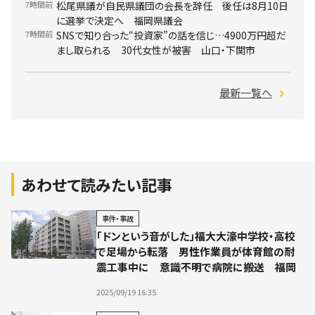
7時間前
松尾県議が自民県議団の会長を辞任 後任は8月10日
に選挙で決定へ 福岡県議会
7時間前
SNSで知り合った“投資家”の話を信じ…4900万円超だ
まし取られる 30代女性が被害 山口・下関市
最新一覧へ
あわせて読みたい記事
事件・事故
「ドンという音がした」福大大濠中学校・高校
で足場から転落 男性作業員が体育館の耐
震工事中に 意識不明で病院に搬送 福岡
2025/09/19 16:35