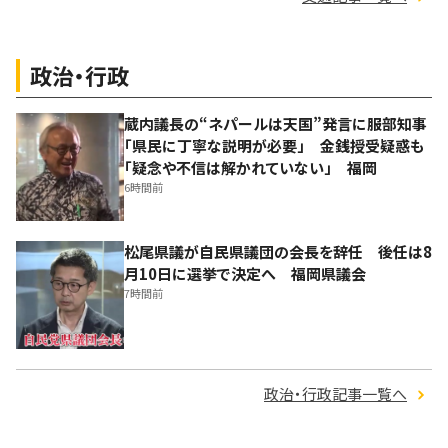
政治・行政
蔵内議長の“ネパールは天国”発言に服部知事
「県民に丁寧な説明が必要」 金銭授受疑惑も
「疑念や不信は解かれていない」 福岡
6時間前
松尾県議が自民県議団の会長を辞任 後任は8
月10日に選挙で決定へ 福岡県議会
7時間前
政治・行政記事一覧へ