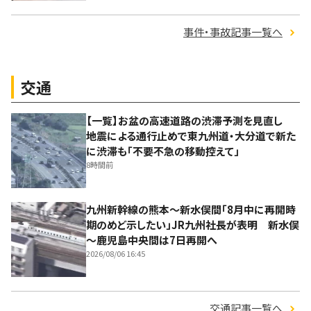
事件・事故記事一覧へ
交通
【一覧】お盆の高速道路の渋滞予測を見直し
地震による通行止めで東九州道・大分道で新た
に渋滞も「不要不急の移動控えて」
8時間前
九州新幹線の熊本～新水俣間「8月中に再開時
期のめど示したい」JR九州社長が表明 新水俣
～鹿児島中央間は7日再開へ
2026/08/06 16:45
交通記事一覧へ