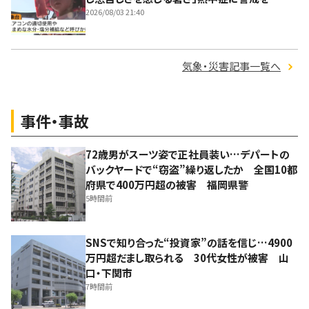
2026/08/03 21:40
気象・災害記事一覧へ
事件・事故
72歳男がスーツ姿で正社員装い…デパートの
バックヤードで“窃盗”繰り返したか 全国10都
府県で400万円超の被害 福岡県警
5時間前
SNSで知り合った“投資家”の話を信じ…4900
万円超だまし取られる 30代女性が被害 山
口・下関市
7時間前