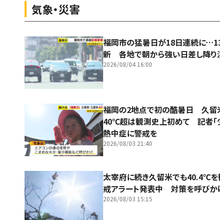
気象・災害
福岡市の猛暑日が18日連続に…1
新 各地で朝から強い日差し降り
2026/08/04 16:00
福岡の2地点で初の酷暑日 久
40℃超は観測史上初めて 記者「
熱中症に警戒を
2026/08/03 21:40
太宰府に続き久留米でも40.4℃
戒アラート発表中 対策を呼びか
2026/08/03 15:15