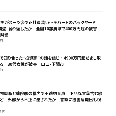
歳男がスーツ姿で正社員装い…デパートのバックヤード
窃盗”繰り返したか 全国10都府県で400万円超の被害
県警
間前
Sで知り合った“投資家”の話を信じ…4900万円超だまし取
る 30代女性が被害 山口・下関市
間前
福岡駅と薬院駅の構内で不適切音声 下品な言葉含む歌
ど 外部から不正に流されたか 警察に被害届提出も検
間前