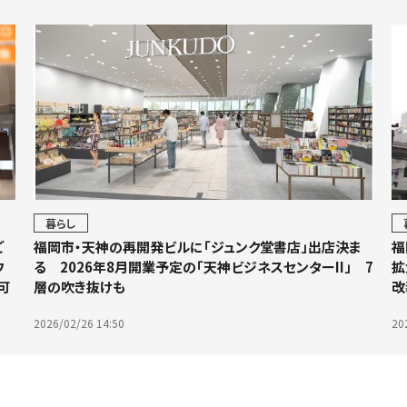
暮らし
ご
福岡市・天神の再開発ビルに「ジュンク堂書店」出店決ま
福
ウ
る 2026年8月開業予定の「天神ビジネスセンターII」 7
拡
可
層の吹き抜けも
改
2026/02/26 14:50
20