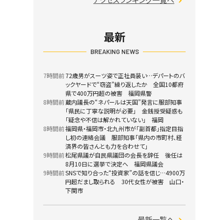
最新
BREAKING NEWS
7時間前
72歳男がスーツ姿で正社員装い…デパートのバ
ックヤードで“窃盗”繰り返したか 全国10都府
県で400万円超の被害 福岡県警
8時間前
蔵内議長の“ネパールは天国”発言に服部知事
「県民に丁寧な説明が必要」 金銭授受疑惑も
「疑念や不信は解かれていない」 福岡
8時間前
福岡県・福岡市・北九州市が「副首都」指定目指
し初の連絡会議 服部知事「県内の市町村、経
済界の皆さんとも力を合わせて」
9時間前
松尾県議が自民県議団の会長を辞任 後任は
8月10日に選挙で決定へ 福岡県議会
9時間前
SNSで知り合った“投資家”の話を信じ…4900万
円超だまし取られる 30代女性が被害 山口・
下関市
最新一覧へ