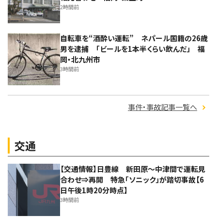
2時間前
自転車を“酒酔い運転” ネパール国籍の26歳
男を逮捕 「ビールを1本半くらい飲んだ」 福
岡・北九州市
3時間前
事件・事故記事一覧へ
交通
【交通情報】日豊線 新田原～中津間で運転見
合わせ⇒再開 特急「ソニック」が踏切事故【6
日午後1時20分時点】
3時間前