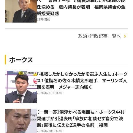
へ “音声データ”で議員辞職した中尾氏の後
任決める 蔵内議長が表明 福岡県議会の金
銭授受疑惑
21時間前
政治・行政記事一覧へ
ホークス
「挑戦したかしなかったかを選ぶ人生に」ホーク
ス１位指名の佐々木麟太郎選手 マーリンズ入
団を表明 メジャー志向強く
2026/07/19 18:30
【一問一答】涙浮かべる場面も…ホークス中村
晃選手が引退表明「家族に相談せず自分で決
断」直後に伝えた2選手の名前 福岡
2026/07/03 14:30