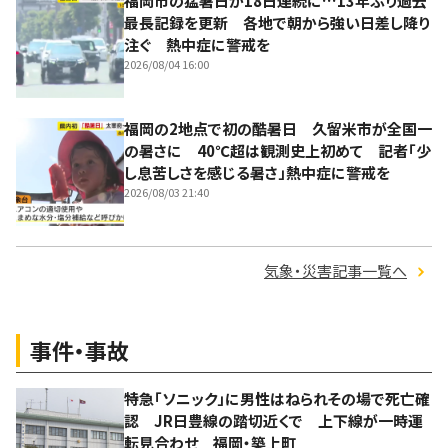
福岡市の猛暑日が18日連続に…13年ぶり過去
最長記録を更新 各地で朝から強い日差し降り
注ぐ 熱中症に警戒を
2026/08/04 16:00
福岡の2地点で初の酷暑日 久留米市が全国一
の暑さに 40℃超は観測史上初めて 記者「少
し息苦しさを感じる暑さ」熱中症に警戒を
2026/08/03 21:40
気象・災害記事一覧へ
事件・事故
特急「ソニック」に男性はねられその場で死亡確
認 JR日豊線の踏切近くで 上下線が一時運
転見合わせ 福岡・築上町