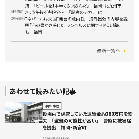
捕 「ビールを1本半くらい飲んだ」 福岡・北九州市
5時間前
きょう午後4時49分～ 「記者のチカラ」は…
20時間前
“ネパールは天国”発言の蔵内氏 海外出張の内容を説
明「心の豊かさ感じた」ワンヘルスに関するMOU締結
も 福岡
最新一覧へ
あわせて読みたい記事
事件・事故
役場内で保管していた遺留金約380万円を紛
失 「盗難の可能性が高い」 警察に被害届
を提出 福岡・新宮町
2026/05/08 16:00