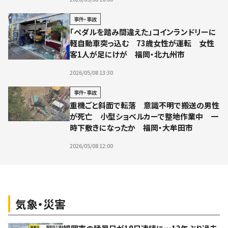
事件・事故
「ペダルを踏み間違えた」コインランドリーに
軽自動車突っ込む 73歳女性が運転 女性
客1人が足にけが 福岡・北九州市
2026/05/08 13:30
事件・事故
重機ごと斜面で転落 意識不明で搬送の男性
が死亡 小型ショベルカーで整地作業中 一
時下敷きになったか 福岡・大牟田市
2026/05/08 12:00
気象・災害