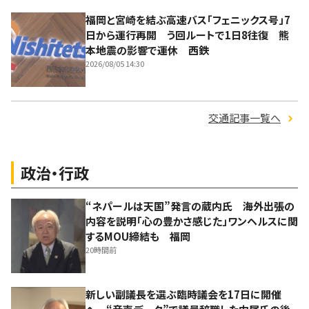
福岡と宮崎を結ぶ高速バス「フェニックス号」7
日から運行再開 う回ルートで1日8往復 熊
本地震の影響で運休 西鉄
2026/08/05 14:30
交通記事一覧へ
政治・行政
“ネパールは天国”発言の蔵内氏 海外出張の
内容を説明「心の豊かさ感じた」ワンヘルスに関
するMOU締結も 福岡
20時間前
新しい副議長を選ぶ臨時議会を17日に開催