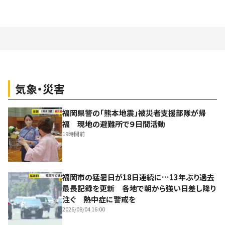
気象・災害
福岡県警の「熊本地震」被災者支援部隊が帰
福 現地の避難所で９日間活動
19時間前
福岡市の猛暑日が18日連続に…13年ぶり過去
最長記録を更新 各地で朝から強い日差し降り
注ぐ 熱中症に警戒を
2026/08/04 16:00