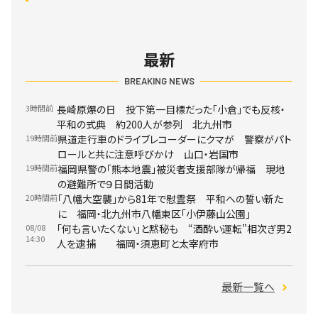
最新
BREAKING NEWS
3時間前
長崎原爆の日 投下第一目標だった「小倉」でも反核・
平和の式典 約200人が参列 北九州市
19時間前
県道走行車のドライブレコーダーにクマが 警察がパト
ロールと共に注意呼びかけ 山口・岩国市
19時間前
福岡県警の「熊本地震」被災者支援部隊が帰福 現地
の避難所で９日間活動
20時間前
「八幡大空襲」から81年で慰霊祭 平和への誓い新た
に 福岡・北九州市八幡東区「小伊藤山公園」
08/08
「何も言いたくない」と黙秘も “酒酔い運転”相次ぎ男2
14:30
人を逮捕 福岡・須恵町と太宰府市
最新一覧へ