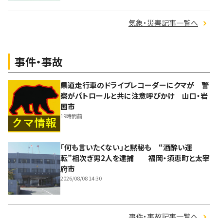
気象・災害記事一覧へ
事件・事故
県道走行車のドライブレコーダーにクマが 警
察がパトロールと共に注意呼びかけ 山口・岩
国市
19時間前
「何も言いたくない」と黙秘も “酒酔い運
転”相次ぎ男2人を逮捕 福岡・須恵町と太宰
府市
2026/08/08 14:30
事件・事故記事一覧へ