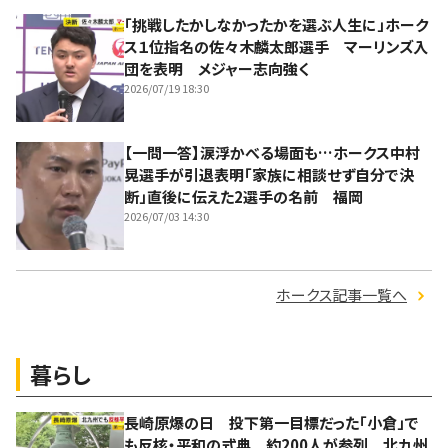
「挑戦したかしなかったかを選ぶ人生に」ホーク
ス１位指名の佐々木麟太郎選手 マーリンズ入
団を表明 メジャー志向強く
2026/07/19 18:30
【一問一答】涙浮かべる場面も…ホークス中村
晃選手が引退表明「家族に相談せず自分で決
断」直後に伝えた2選手の名前 福岡
2026/07/03 14:30
ホークス記事一覧へ
暮らし
長崎原爆の日 投下第一目標だった「小倉」で
も反核・平和の式典 約200人が参列 北九州