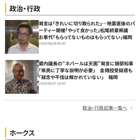
政治・行政
発言は「きれいに切り取られた」…地震直後のパ
ーティー開催「やって良かった」松尾統章県議
お車代「もらってないものはもらってない」福岡
2026/08/08 06:00
蔵内議長の“ネパールは天国”発言に服部知事
「県民に丁寧な説明が必要」 金銭授受疑惑も
「疑念や不信は解かれていない」 福岡
2026/08/07 18:00
政治・行政記事一覧へ
ホークス