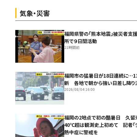
気象・災害
福岡県警の「熊本地震」被災者支
所で９日間活動
21時間前
福岡市の猛暑日が18日連続に…1
新 各地で朝から強い日差し降り
2026/08/04 16:00
福岡の2地点で初の酷暑日 久
40℃超は観測史上初めて 記者「
熱中症に警戒を