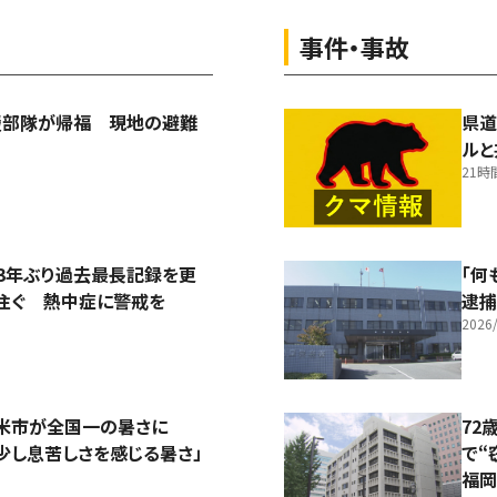
事件・事故
援部隊が帰福 現地の避難
県道
ルと
21時
3年ぶり過去最長記録を更
「何
注ぐ 熱中症に警戒を
逮
2026/
留米市が全国一の暑さに
72
少し息苦しさを感じる暑さ」
で“
福岡