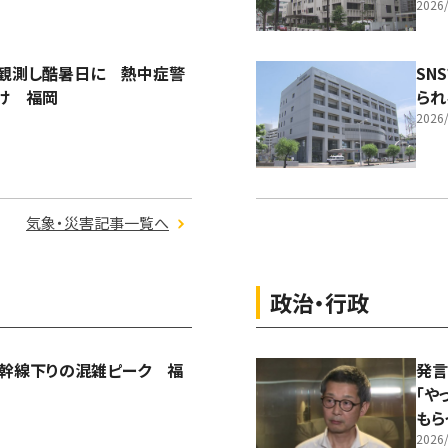
2026/
を観測し酷暑日に 熱中症警
SN
け 福岡
られ
2026/
気象・災害記事一覧へ
政治・行政
新幹線下りの混雑ピーク 福
発言
「や
もら
2026/