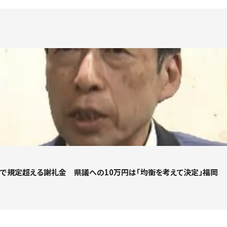
会で規定超える謝礼金 県議への10万円は「均衡を考えて決定」福岡