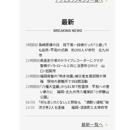
最新
BREAKING NEWS
5時間前
長崎原爆の日 投下第一目標だった「小倉」で
も反核・平和の式典 約200人が参列 北九州
市
21時間前
県道走行車のドライブレコーダーにクマが
警察がパトロールと共に注意呼びかけ 山
口・岩国市
21時間前
福岡県警の「熊本地震」被災者支援部隊が帰
福 現地の避難所で９日間活動
22時間前
「八幡大空襲」から81年で慰霊祭 平和への誓
い新たに 福岡・北九州市八幡東区「小伊藤山
公園」
08/08
「何も言いたくない」と黙秘も “酒酔い運転”相
14:30
次ぎ男2人を逮捕 福岡・須恵町と太宰府市
最新一覧へ