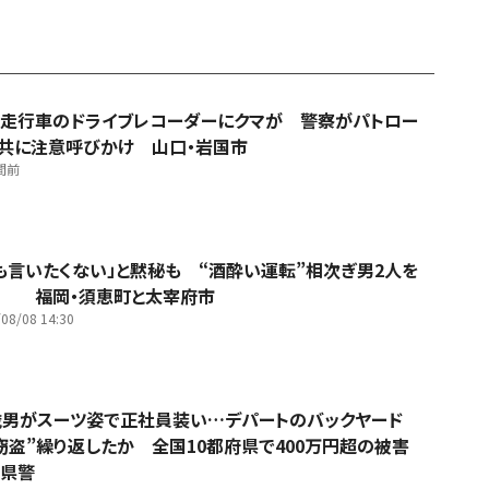
走行車のドライブレコーダーにクマが 警察がパトロー
共に注意呼びかけ 山口・岩国市
間前
も言いたくない」と黙秘も “酒酔い運転”相次ぎ男2人を
捕 福岡・須恵町と太宰府市
08/08 14:30
歳男がスーツ姿で正社員装い…デパートのバックヤード
窃盗”繰り返したか 全国10都府県で400万円超の被害
県警