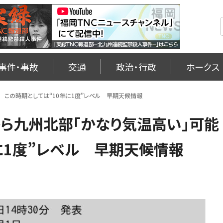
事件・事故
交通
政治・行政
ホークス
 この時期としては“10年に1度”レベル 早期天候情報
ら九州北部「かなり気温高い」可能
に1度”レベル 早期天候情報