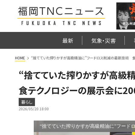
最新
気象・災害
HOME
“捨てていた搾りかすが高級精油に”フードロス削減の最新技術 
“捨てていた搾りかすが高級
食テクノロジーの展示会に2
暮らし
2026/05/20 18:00