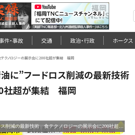
事件・事故
交通
政治・行政
ホークス
食テクノロジーの展示会に200社超が集結 福岡
精油に”フードロス削減の最新技
00社超が集結 福岡