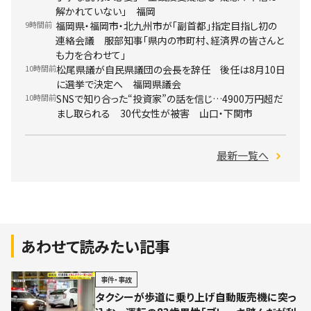
解かれていない」 福岡
9時間前
福岡県・福岡市・北九州市が「副首都」指定目指し初の
連絡会議 服部知事「県内の市町村、経済界の皆さんと
も力を合わせて」
10時間前
松尾県議が自民県議団の会長を辞任 後任は8月10日
に選挙で決定へ 福岡県議会
10時間前
SNSで知り合った“投資家”の話を信じ…4900万円超だ
まし取られる 30代女性が被害 山口・下関市
最新一覧へ
あわせて読みたい記事
事件・事故
タクシーが歩道に乗り上げ自動販売機に突っ