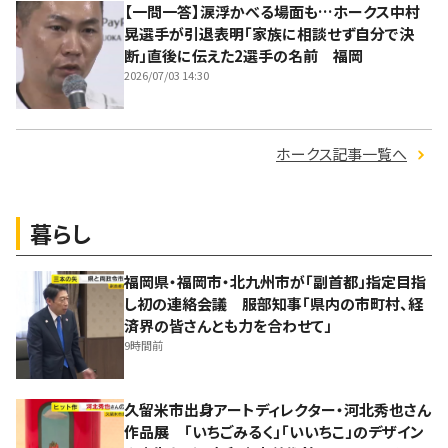
【一問一答】涙浮かべる場面も…ホークス中村
晃選手が引退表明「家族に相談せず自分で決
断」直後に伝えた2選手の名前 福岡
2026/07/03 14:30
ホークス記事一覧へ
暮らし
福岡県・福岡市・北九州市が「副首都」指定目指
し初の連絡会議 服部知事「県内の市町村、経
済界の皆さんとも力を合わせて」
9時間前
久留米市出身アートディレクター・河北秀也さん
作品展 「いちごみるく」「いいちこ」のデザイン