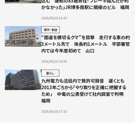
込む 運転の83歳男性「ブレーキ踏んだが利
かなかった」JR博多南駅に隣接のビル 福岡
2026/05/20 23:30
事件・事故
“国道を横切るクマ”を目撃 走行する車の約
3メートル先で 体長約1メートル 宇部署管
内では今年度初めて 山口
2026/05/20 18:50
暮らし
九州電力も法廷内で無許可録音 遅くとも
2013年ごろから「やり取りを正確に把握する
ため」 中電の公表受けて社内調査で判明
福岡
2026/05/18 17:10