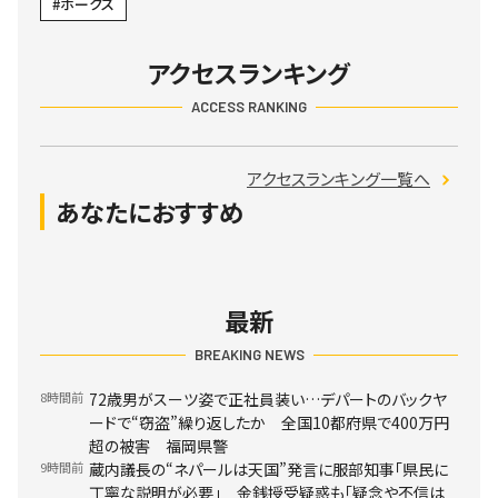
ホークス
アクセスランキング
ACCESS RANKING
アクセスランキング一覧へ
あなたにおすすめ
最新
BREAKING NEWS
8時間前
72歳男がスーツ姿で正社員装い…デパートのバックヤ
ードで“窃盗”繰り返したか 全国10都府県で400万円
超の被害 福岡県警
9時間前
蔵内議長の“ネパールは天国”発言に服部知事「県民に
丁寧な説明が必要」 金銭授受疑惑も「疑念や不信は