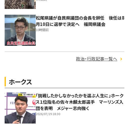
松尾県議が自民県議団の会長を辞任 後任は8
月10日に選挙で決定へ 福岡県議会
10時間前
政治・行政記事一覧へ
ホークス
「挑戦したかしなかったかを選ぶ人生に」ホーク
ス１位指名の佐々木麟太郎選手 マーリンズ入
団を表明 メジャー志向強く
2026/07/19 18:30