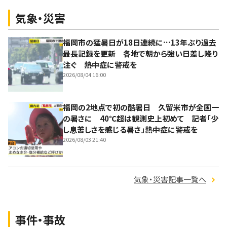
気象・災害
福岡市の猛暑日が18日連続に…13年ぶり過去
最長記録を更新 各地で朝から強い日差し降り
注ぐ 熱中症に警戒を
2026/08/04 16:00
福岡の2地点で初の酷暑日 久留米市が全国一
の暑さに 40℃超は観測史上初めて 記者「少
し息苦しさを感じる暑さ」熱中症に警戒を
2026/08/03 21:40
気象・災害記事一覧へ
事件・事故