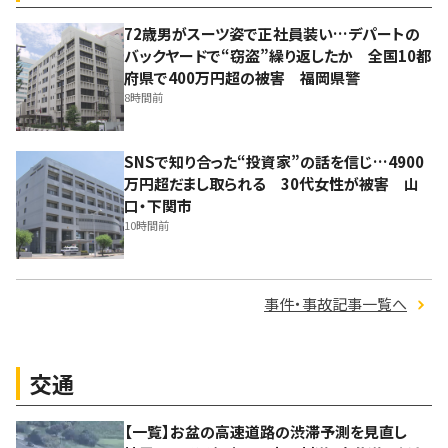
72歳男がスーツ姿で正社員装い…デパートの
バックヤードで“窃盗”繰り返したか 全国10都
府県で400万円超の被害 福岡県警
8時間前
SNSで知り合った“投資家”の話を信じ…4900
万円超だまし取られる 30代女性が被害 山
口・下関市
10時間前
事件・事故記事一覧へ
交通
【一覧】お盆の高速道路の渋滞予測を見直し