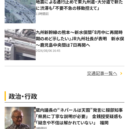
地震による通行止めで東九州道・大分道で新た
に渋滞も「不要不急の移動控えて」
11時間前
九州新幹線の熊本～新水俣間「8月中に再開時
期のめど示したい」JR九州社長が表明 新水俣
～鹿児島中央間は7日再開へ
2026/08/06 16:45
交通記事一覧へ
政治・行政
蔵内議長の“ネパールは天国”発言に服部知事
「県民に丁寧な説明が必要」 金銭授受疑惑も
「疑念や不信は解かれていない」 福岡
9時間前