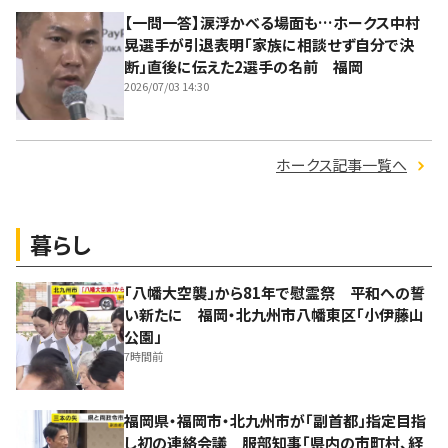
【一問一答】涙浮かべる場面も…ホークス中村
晃選手が引退表明「家族に相談せず自分で決
断」直後に伝えた2選手の名前 福岡
2026/07/03 14:30
ホークス記事一覧へ
暮らし
「八幡大空襲」から81年で慰霊祭 平和への誓
い新たに 福岡・北九州市八幡東区「小伊藤山
公園」
7時間前
福岡県・福岡市・北九州市が「副首都」指定目指
し初の連絡会議 服部知事「県内の市町村、経