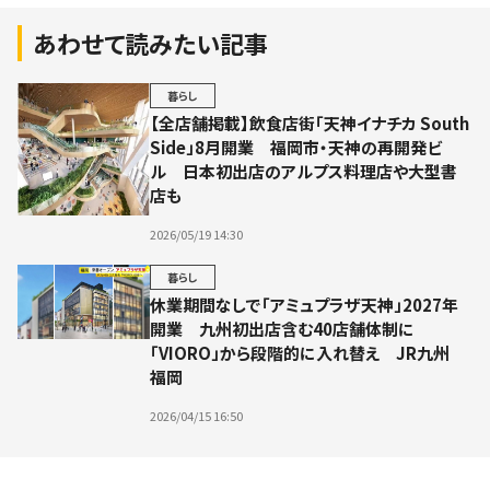
あわせて読みたい記事
暮らし
【全店舗掲載】飲食店街「天神イナチカ South
Side」8月開業 福岡市・天神の再開発ビ
ル 日本初出店のアルプス料理店や大型書
店も
2026/05/19 14:30
暮らし
休業期間なしで「アミュプラザ天神」2027年
開業 九州初出店含む40店舗体制に
「VIORO」から段階的に入れ替え JR九州
福岡
2026/04/15 16:50