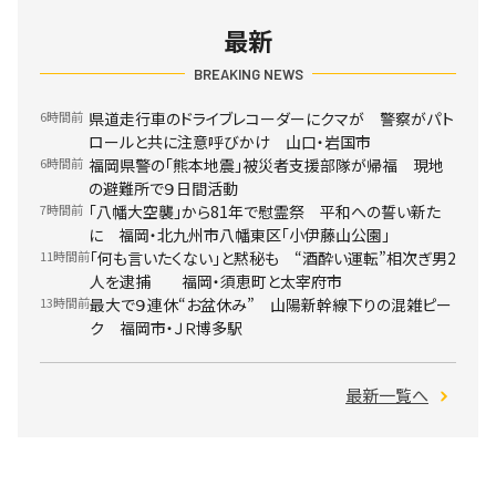
最新
BREAKING NEWS
6時間前
県道走行車のドライブレコーダーにクマが 警察がパト
ロールと共に注意呼びかけ 山口・岩国市
6時間前
福岡県警の「熊本地震」被災者支援部隊が帰福 現地
の避難所で９日間活動
7時間前
「八幡大空襲」から81年で慰霊祭 平和への誓い新た
に 福岡・北九州市八幡東区「小伊藤山公園」
11時間前
「何も言いたくない」と黙秘も “酒酔い運転”相次ぎ男2
人を逮捕 福岡・須恵町と太宰府市
13時間前
最大で９連休“お盆休み” 山陽新幹線下りの混雑ピー
ク 福岡市・ＪＲ博多駅
最新一覧へ