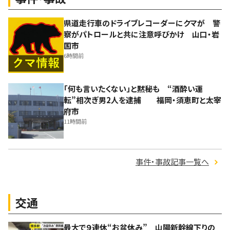
県道走行車のドライブレコーダーにクマが 警
察がパトロールと共に注意呼びかけ 山口・岩
国市
6時間前
「何も言いたくない」と黙秘も “酒酔い運
転”相次ぎ男2人を逮捕 福岡・須恵町と太宰
府市
11時間前
事件・事故記事一覧へ
交通
最大で９連休“お盆休み” 山陽新幹線下りの