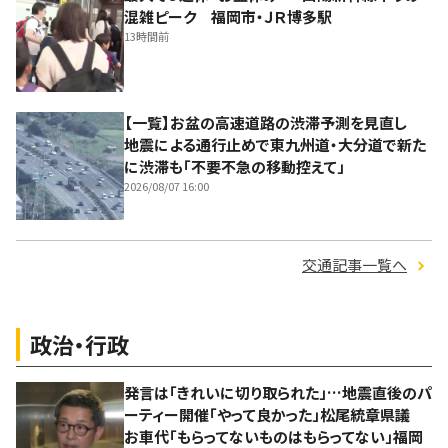
混雑ピーク 福岡市・ＪＲ博多駅
13時間前
【一覧】お盆の高速道路の渋滞予測を見直し
地震による通行止めで東九州道・大分道で新た
に渋滞も「不要不急の移動控えて」
2026/08/07 16:00
交通記事一覧へ
政治・行政
発言は「きれいに切り取られた」…地震直後のパ
ーティー開催「やって良かった」松尾統章県議
お車代「もらってないものはもらってない」福岡