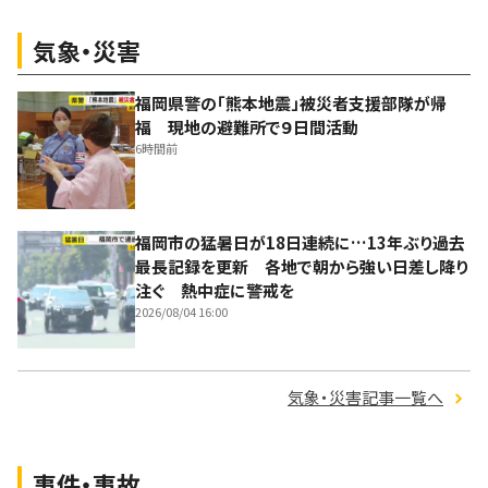
気象・災害
福岡県警の「熊本地震」被災者支援部隊が帰
福 現地の避難所で９日間活動
6時間前
福岡市の猛暑日が18日連続に…13年ぶり過去
最長記録を更新 各地で朝から強い日差し降り
注ぐ 熱中症に警戒を
2026/08/04 16:00
気象・災害記事一覧へ
事件・事故