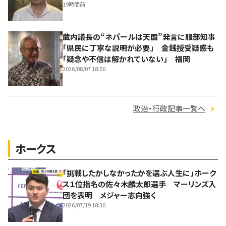
19時間前
蔵内議長の“ネパールは天国”発言に服部知事
「県民に丁寧な説明が必要」 金銭授受疑惑も
「疑念や不信は解かれていない」 福岡
2026/08/07 18:00
政治・行政記事一覧へ
ホークス
「挑戦したかしなかったかを選ぶ人生に」ホーク
ス１位指名の佐々木麟太郎選手 マーリンズ入
団を表明 メジャー志向強く
2026/07/19 18:30