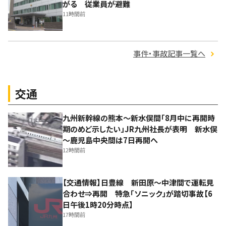
がる 従業員が避難
11時間前
事件・事故記事一覧へ
交通
九州新幹線の熊本～新水俣間「8月中に再開時
期のめど示したい」JR九州社長が表明 新水俣
～鹿児島中央間は7日再開へ
12時間前
【交通情報】日豊線 新田原～中津間で運転見
合わせ⇒再開 特急「ソニック」が踏切事故【6
日午後1時20分時点】
17時間前