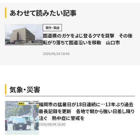
あわせて読みたい記事
事件・事故
国道横のガケをよじ登るクマを目撃 その後
転がり落ちて国道沿いを移動 山口市
2026/05/24 18:45
気象・災害
福岡市の猛暑日が18日連続に…13年ぶり過去
最長記録を更新 各地で朝から強い日差し降り
注ぐ 熱中症に警戒を
2026/08/04 16:00