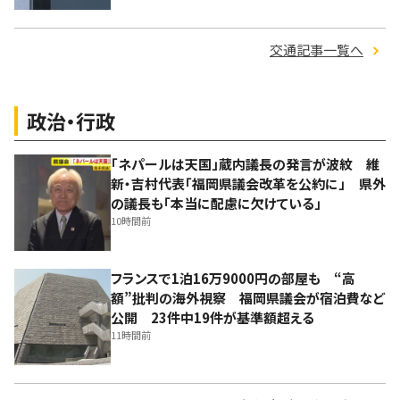
交通記事一覧へ
政治・行政
「ネパールは天国」蔵内議長の発言が波紋 維
新・吉村代表「福岡県議会改革を公約に」 県外
の議長も「本当に配慮に欠けている」
10時間前
フランスで1泊16万9000円の部屋も “高
額”批判の海外視察 福岡県議会が宿泊費など
公開 23件中19件が基準額超える
11時間前