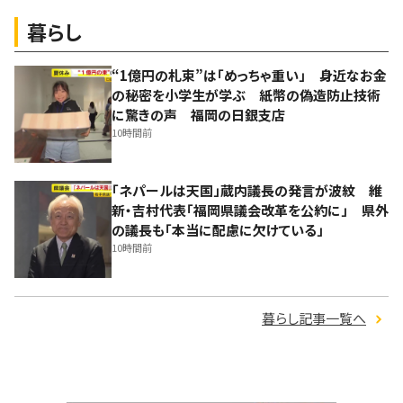
暮らし
“1億円の札束”は「めっちゃ重い」 身近なお金
の秘密を小学生が学ぶ 紙幣の偽造防止技術
に驚きの声 福岡の日銀支店
10時間前
「ネパールは天国」蔵内議長の発言が波紋 維
新・吉村代表「福岡県議会改革を公約に」 県外
の議長も「本当に配慮に欠けている」
10時間前
暮らし記事一覧へ