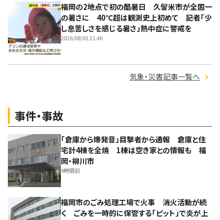
福岡の2地点で初の酷暑日 久留米市が全国一
の暑さに 40℃超は観測史上初めて 記者「少
し息苦しさを感じる暑さ」熱中症に警戒を
2026/08/03 21:40
気象・災害記事一覧へ
事件・事故
「倉庫から爆発音」目撃者から通報 倉庫と住
宅計4棟を全焼 1棟は空き家との情報も 福
岡・柳川市
9時間前
福岡市のごみ処理工場で火事 消火活動が続
く ごみを一時的に保管する「ピット」で炎が上