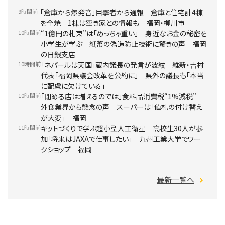
9時間前
「倉庫から爆発音」目撃者から通報 倉庫と住宅計4棟
を全焼 1棟は空き家との情報も 福岡・柳川市
10時間前
“1億円の札束”は「めっちゃ重い」 身近なお金の秘密を
小学生が学ぶ 紙幣の偽造防止技術に驚きの声 福岡
の日銀支店
10時間前
「ネパールは天国」蔵内議長の発言が波紋 維新・吉村
代表「福岡県議会改革を公約に」 県外の議長も「本当
に配慮に欠けている」
10時間前
「閉める店は増えるのでは」食料品消費税“1%減税”
外食業界から懸念の声 スーパーは「値札の付け替え
が大変」 福岡
11時間前
キットづくりで学ぶ超小型人工衛星 高校生30人が参
加「将来はJAXAで仕事したい」 九州工業大学でワー
クショップ 福岡
最新一覧へ