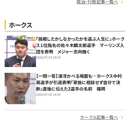
政治・行政記事一覧へ
ホークス
「挑戦したかしなかったかを選ぶ人生に」ホーク
ス１位指名の佐々木麟太郎選手 マーリンズ入
団を表明 メジャー志向強く
2026/07/19 18:30
【一問一答】涙浮かべる場面も…ホークス中村
晃選手が引退表明「家族に相談せず自分で決
断」直後に伝えた2選手の名前 福岡
2026/07/03 14:30
ホークス記事一覧へ