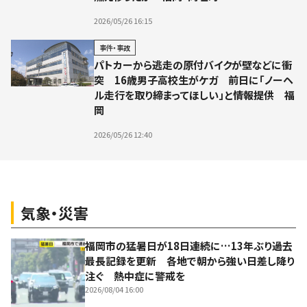
2026/05/26 16:15
事件・事故
パトカーから逃走の原付バイクが壁などに衝
突 16歳男子高校生がケガ 前日に「ノーヘ
ル走行を取り締まってほしい」と情報提供 福
岡
2026/05/26 12:40
気象・災害
福岡市の猛暑日が18日連続に…13年ぶり過去
最長記録を更新 各地で朝から強い日差し降り
注ぐ 熱中症に警戒を
2026/08/04 16:00