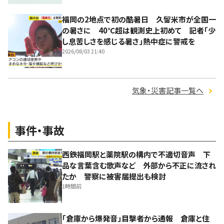
福岡の2地点で初の酷暑日 久留米市が全国一
の暑さに 40℃超は観測史上初めて 記者「少
し息苦しさを感じる暑さ」熱中症に警戒を
2026/08/03 21:40
気象・災害記事一覧へ
事件・事故
西鉄福岡駅と薬院駅の構内で不適切音声 下
品な言葉含む歌声など 外部から不正に流され
たか 警察に被害届提出も検討
1時間前
「倉庫から爆発音」目撃者から通報 倉庫と住