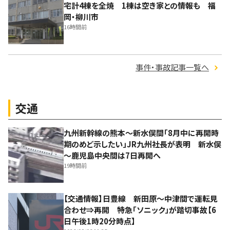
宅計4棟を全焼 1棟は空き家との情報も 福
岡・柳川市
16時間前
事件・事故記事一覧へ
交通
九州新幹線の熊本～新水俣間「8月中に再開時
期のめど示したい」JR九州社長が表明 新水俣
～鹿児島中央間は7日再開へ
19時間前
【交通情報】日豊線 新田原～中津間で運転見
合わせ⇒再開 特急「ソニック」が踏切事故【6
日午後1時20分時点】