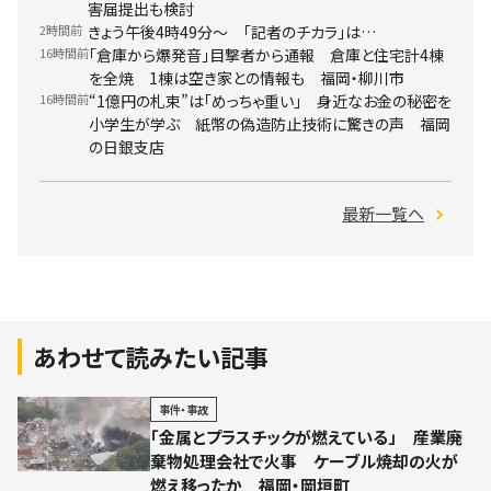
害届提出も検討
2時間前
きょう午後4時49分～ 「記者のチカラ」は…
16時間前
「倉庫から爆発音」目撃者から通報 倉庫と住宅計4棟
を全焼 1棟は空き家との情報も 福岡・柳川市
16時間前
“1億円の札束”は「めっちゃ重い」 身近なお金の秘密を
小学生が学ぶ 紙幣の偽造防止技術に驚きの声 福岡
の日銀支店
最新一覧へ
あわせて読みたい記事
事件・事故
「金属とプラスチックが燃えている」 産業廃
棄物処理会社で火事 ケーブル焼却の火が
燃え移ったか 福岡・岡垣町