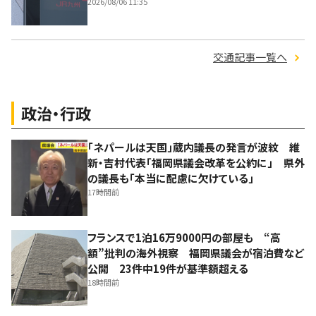
2026/08/06 11:35
交通記事一覧へ
政治・行政
「ネパールは天国」蔵内議長の発言が波紋 維
新・吉村代表「福岡県議会改革を公約に」 県外
の議長も「本当に配慮に欠けている」
17時間前
フランスで1泊16万9000円の部屋も “高
額”批判の海外視察 福岡県議会が宿泊費など
公開 23件中19件が基準額超える
18時間前