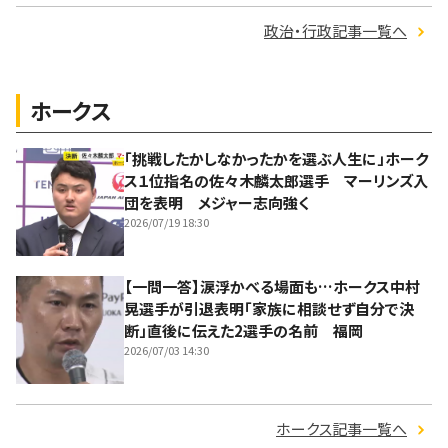
政治・行政記事一覧へ
ホークス
「挑戦したかしなかったかを選ぶ人生に」ホーク
ス１位指名の佐々木麟太郎選手 マーリンズ入
団を表明 メジャー志向強く
2026/07/19 18:30
【一問一答】涙浮かべる場面も…ホークス中村
晃選手が引退表明「家族に相談せず自分で決
断」直後に伝えた2選手の名前 福岡
2026/07/03 14:30
ホークス記事一覧へ