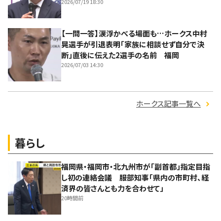
2026/07/19 18:30
【一問一答】涙浮かべる場面も…ホークス中村
晃選手が引退表明「家族に相談せず自分で決
断」直後に伝えた2選手の名前 福岡
2026/07/03 14:30
ホークス記事一覧へ
暮らし
福岡県・福岡市・北九州市が「副首都」指定目指
し初の連絡会議 服部知事「県内の市町村、経
済界の皆さんとも力を合わせて」
20時間前