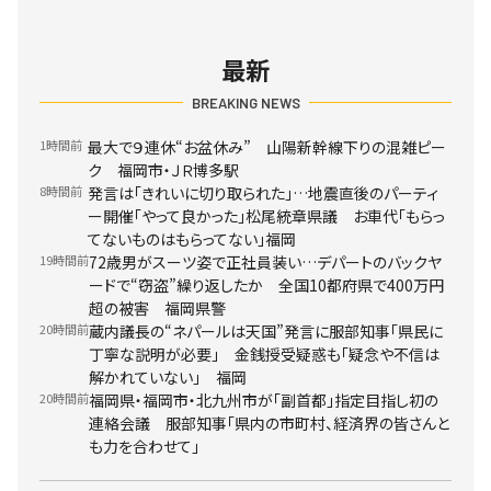
最新
BREAKING NEWS
1時間前
最大で９連休“お盆休み” 山陽新幹線下りの混雑ピー
ク 福岡市・ＪＲ博多駅
8時間前
発言は「きれいに切り取られた」…地震直後のパーティ
ー開催「やって良かった」松尾統章県議 お車代「もらっ
てないものはもらってない」福岡
19時間前
72歳男がスーツ姿で正社員装い…デパートのバックヤ
ードで“窃盗”繰り返したか 全国10都府県で400万円
超の被害 福岡県警
20時間前
蔵内議長の“ネパールは天国”発言に服部知事「県民に
丁寧な説明が必要」 金銭授受疑惑も「疑念や不信は
解かれていない」 福岡
20時間前
福岡県・福岡市・北九州市が「副首都」指定目指し初の
連絡会議 服部知事「県内の市町村、経済界の皆さんと
も力を合わせて」