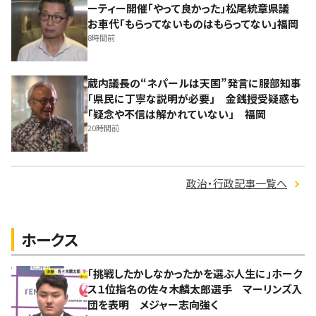
ーティー開催「やって良かった」松尾統章県議
お車代「もらってないものはもらってない」福岡
8時間前
蔵内議長の“ネパールは天国”発言に服部知事
「県民に丁寧な説明が必要」 金銭授受疑惑も
「疑念や不信は解かれていない」 福岡
20時間前
政治・行政記事一覧へ
ホークス
「挑戦したかしなかったかを選ぶ人生に」ホーク
ス１位指名の佐々木麟太郎選手 マーリンズ入
団を表明 メジャー志向強く