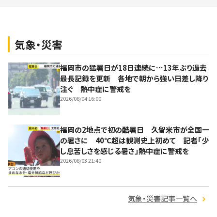
気象・災害
福岡市の猛暑日が18日連続に…13年ぶり過去
最長記録を更新 各地で朝から強い日差し降り
注ぐ 熱中症に警戒を
2026/08/04 16:00
福岡の2地点で初の酷暑日 久留米市が全国一
の暑さに 40℃超は観測史上初めて 記者「少
し息苦しさを感じる暑さ」熱中症に警戒を
2026/08/03 21:40
気象・災害記事一覧へ