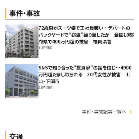
事件・事故
72歳男がスーツ姿で正社員装い…デパートの
バックヤードで“窃盗”繰り返したか 全国10都
府県で400万円超の被害 福岡県警
19時間前
SNSで知り合った“投資家”の話を信じ…4900
万円超だまし取られる 30代女性が被害 山
口・下関市
21時間前
事件・事故記事一覧へ
交通