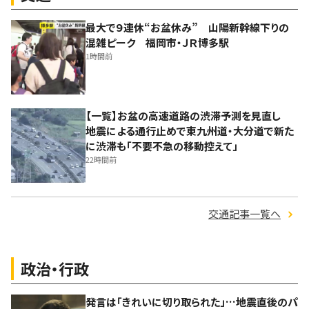
最大で９連休“お盆休み” 山陽新幹線下りの
混雑ピーク 福岡市・ＪＲ博多駅
1時間前
【一覧】お盆の高速道路の渋滞予測を見直し
地震による通行止めで東九州道・大分道で新た
に渋滞も「不要不急の移動控えて」
22時間前
交通記事一覧へ
政治・行政
発言は「きれいに切り取られた」…地震直後のパ