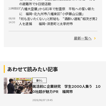
の避難所で９日間活動
21時間前
「八幡大空襲」から81年で慰霊祭 平和への誓い新た
に 福岡・北九州市八幡東区「小伊藤山公園」
08/08
「何も言いたくない」と黙秘も “酒酔い運転”相次ぎ男2
14:30
人を逮捕 福岡・須恵町と太宰府市
最新一覧へ
あわせて読みたい記事
暮らし
就活前に企業研究 学生２０００人集う １０
０社超が魅力ＰＲ 福岡市
2026/06/07 19:45