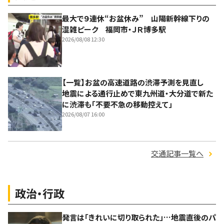
最大で９連休“お盆休み” 山陽新幹線下りの
混雑ピーク 福岡市・ＪＲ博多駅
2026/08/08 12:30
【一覧】お盆の高速道路の渋滞予測を見直し
地震による通行止めで東九州道・大分道で新た
に渋滞も「不要不急の移動控えて」
2026/08/07 16:00
交通記事一覧へ
政治・行政
発言は「きれいに切り取られた」…地震直後のパ