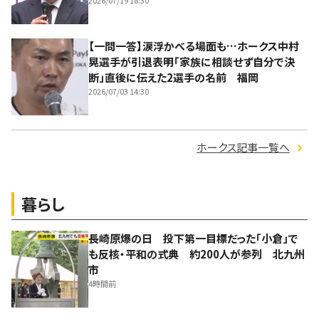
【一問一答】涙浮かべる場面も…ホークス中村
晃選手が引退表明「家族に相談せず自分で決
断」直後に伝えた2選手の名前 福岡
2026/07/03 14:30
ホークス記事一覧へ
暮らし
長崎原爆の日 投下第一目標だった「小倉」で
も反核・平和の式典 約200人が参列 北九州
市
4時間前