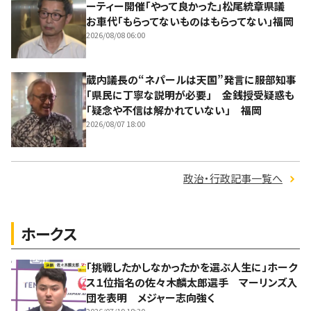
ーティー開催「やって良かった」松尾統章県議
お車代「もらってないものはもらってない」福岡
2026/08/08 06:00
蔵内議長の“ネパールは天国”発言に服部知事
「県民に丁寧な説明が必要」 金銭授受疑惑も
「疑念や不信は解かれていない」 福岡
2026/08/07 18:00
政治・行政記事一覧へ
ホークス
「挑戦したかしなかったかを選ぶ人生に」ホーク
ス１位指名の佐々木麟太郎選手 マーリンズ入
団を表明 メジャー志向強く
2026/07/19 18:30