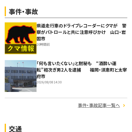
事件・事故
県道走行車のドライブレコーダーにクマが 警
察がパトロールと共に注意呼びかけ 山口・岩
国市
20時間前
「何も言いたくない」と黙秘も “酒酔い運
転”相次ぎ男2人を逮捕 福岡・須恵町と太宰
府市
2026/08/08 14:30
事件・事故記事一覧へ
交通