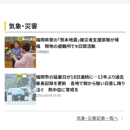
気象・災害
福岡県警の「熊本地震」被災者支援部隊が帰
福 現地の避難所で９日間活動
20時間前
福岡市の猛暑日が18日連続に…13年ぶり過去
最長記録を更新 各地で朝から強い日差し降り
注ぐ 熱中症に警戒を
2026/08/04 16:00
気象・災害記事一覧へ