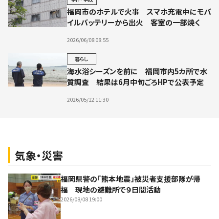
福岡市のホテルで火事 スマホ充電中にモバ
イルバッテリーから出火 客室の一部焼く
2026/06/08 08:55
暮らし
海水浴シーズンを前に 福岡市内5カ所で水
質調査 結果は6月中旬ごろHPで公表予定
2026/05/12 11:30
気象・災害
福岡県警の「熊本地震」被災者支援部隊が帰
福 現地の避難所で９日間活動
2026/08/08 19:00