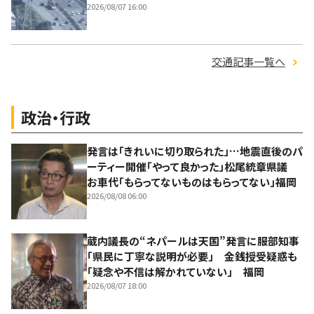
2026/08/07 16:00
交通記事一覧へ
政治・行政
発言は「きれいに切り取られた」…地震直後のパ
ーティー開催「やって良かった」松尾統章県議
お車代「もらってないものはもらってない」福岡
2026/08/08 06:00
蔵内議長の“ネパールは天国”発言に服部知事
「県民に丁寧な説明が必要」 金銭授受疑惑も
「疑念や不信は解かれていない」 福岡
2026/08/07 18:00