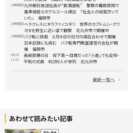
16時間前
九州朝日放送社員が“飲酒運転” 警察の職務質問で
基準値超えのアルコール検出 「社会人の自覚欠いて
いた」 福岡市
20時間前
ヘラクレスにギラファノコギリ 世界のカブトムシ・クワ
ガタを野生に近い姿で観察 北九州市で開催中
20時間前
バク転に挑戦 ８月９日の日付の語呂合わせで開催
日本記録にも挑む バク転専門教室運営の会社が開
催 福岡市
08/09
長崎原爆の日 投下第一目標だった「小倉」でも反核・
11:30
平和の式典 約280人が参列 北九州市
最新一覧へ
あわせて読みたい記事
事件・事故