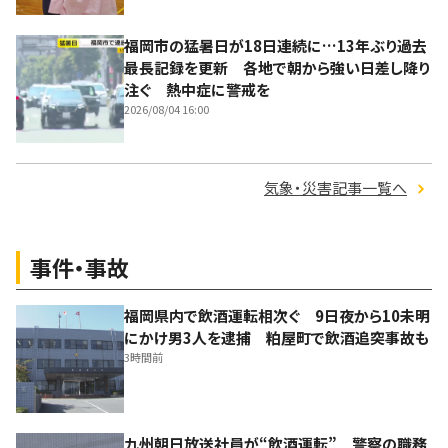
福岡市の猛暑日が18日連続に…13年ぶり過去
最長記録を更新 各地で朝から強い日差し降り
注ぐ 熱中症に警戒を
2026/08/04 16:00
気象・災害記事一覧へ
事件・事故
福岡県内で飲酒運転相次ぐ 9日夜から10未明
にかけ男3人を逮捕 粕屋町で飲酒追突事故も
3時間前
九州朝日放送社員が“飲酒運転” 警察の職務