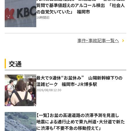
質問で基準値超えのアルコール検出 「社会人
の自覚欠いていた」 福岡市
16時間前
事件・事故記事一覧へ
交通
最大で９連休“お盆休み” 山陽新幹線下りの
混雑ピーク 福岡市・ＪＲ博多駅
2026/08/08 12:30
【一覧】お盆の高速道路の渋滞予測を見直し
地震による通行止めで東九州道・大分道で新た
に渋滞も「不要不急の移動控えて」