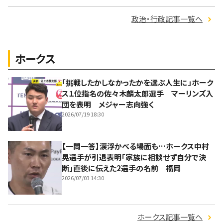
政治・行政記事一覧へ
ホークス
「挑戦したかしなかったかを選ぶ人生に」ホーク
ス１位指名の佐々木麟太郎選手 マーリンズ入
団を表明 メジャー志向強く
2026/07/19 18:30
【一問一答】涙浮かべる場面も…ホークス中村
晃選手が引退表明「家族に相談せず自分で決
断」直後に伝えた2選手の名前 福岡
2026/07/03 14:30
ホークス記事一覧へ