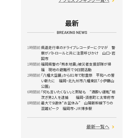
最新
BREAKING NEWS
1時間前
県道走行車のドライブレコーダーにクマが 警
察がパトロールと共に注意呼びかけ 山口・岩
国市
1時間前
福岡県警の「熊本地震」被災者支援部隊が帰
福 現地の避難所で９日間活動
2時間前
「八幡大空襲」から81年で慰霊祭 平和への誓
い新たに 福岡・北九州市八幡東区「小伊藤山
公園」
6時間前
「何も言いたくない」と黙秘も “酒酔い運転”相
次ぎ男2人を逮捕 福岡・須恵町と太宰府市
8時間前
最大で９連休“お盆休み” 山陽新幹線下りの
混雑ピーク 福岡市・ＪＲ博多駅
最新一覧へ