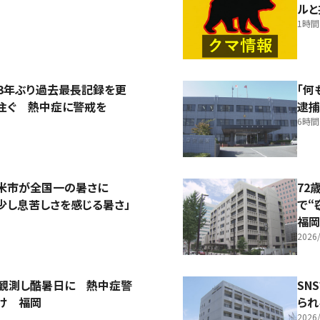
ルと
1時
3年ぶり過去最長記録を更
「何
注ぐ 熱中症に警戒を
逮
6時
留米市が全国一の暑さに
72
少し息苦しさを感じる暑さ」
で“
福岡
2026/
を観測し酷暑日に 熱中症警
SN
け 福岡
られ
2026/