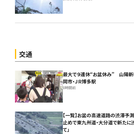
交通
最大で９連休“お盆休み” 山陽
岡市・ＪＲ博多駅
8時間前
【一覧】お盆の高速道路の渋滞予
止めで東九州道・大分道で新たに
て」