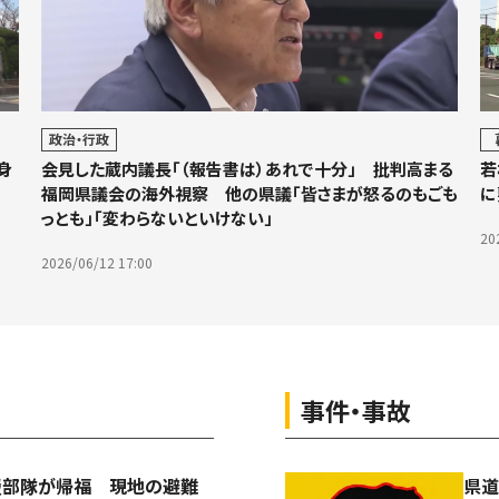
政治・行政
身
会見した蔵内議長「（報告書は）あれで十分」 批判高まる
若
福岡県議会の海外視察 他の県議「皆さまが怒るのもごも
に
べ
っとも」「変わらないといけない」
20
2026/06/12 17:00
事件・事故
援部隊が帰福 現地の避難
県道