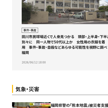
事件・事故
田川市民球場近くで人骨見つかる 頭部・上半身・下半
別々に 同一人物で50代以上か 女性用の衣服を着
用 事件・事故・自殺などあらゆる可能性を視野に調
福岡
2026/06/12 18:00
気象・災害
福岡県警の「熊本地震」被災者支