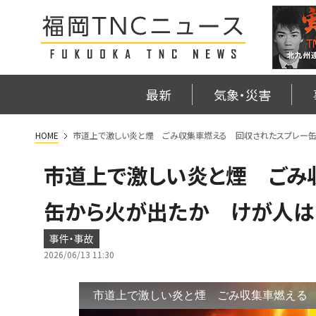
最新
気象・災害
HOME
市道上で激しい炎と煙 ごみ収集車燃える 回収されたスプレー
市道上で激しい炎と煙 ごみ
缶から火が出たか けが人
事件・事故
2026/06/13 11:30