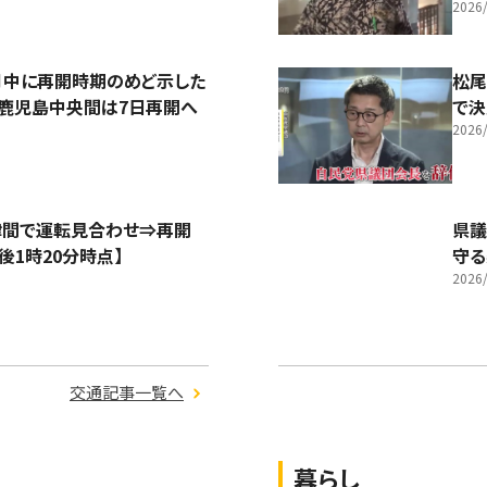
2026/
月中に再開時期のめど示した
松尾
～鹿児島中央間は7日再開へ
で
2026/
中津間で運転見合わせ⇒再開
県議
後1時20分時点】
守る
2026/
交通記事一覧へ
暮らし