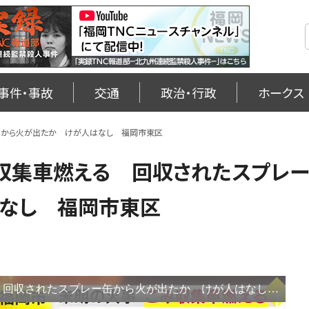
事件・事故
交通
政治・行政
ホークス
缶から火が出たか けが人はなし 福岡市東区
収集車燃える 回収されたスプレ
はなし 福岡市東区