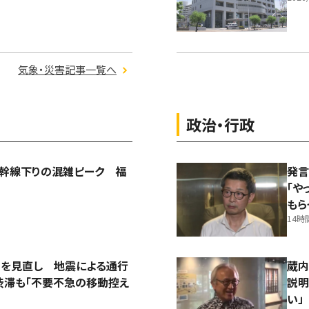
気象・災害記事一覧へ
政治・行政
新幹線下りの混雑ピーク 福
発言
「や
もら
14時
測を見直し 地震による通行
蔵内
渋滞も「不要不急の移動控え
説明
い」