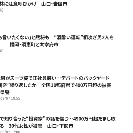
共に注意呼びかけ 山口・岩国市
間前
も言いたくない」と黙秘も “酒酔い運転”相次ぎ男2人を
捕 福岡・須恵町と太宰府市
間前
歳男がスーツ姿で正社員装い…デパートのバックヤード
窃盗”繰り返したか 全国10都府県で400万円超の被害
県警
08/07 18:55
Sで知り合った“投資家”の話を信じ…4900万円超だまし取
る 30代女性が被害 山口・下関市
08/07 17:00