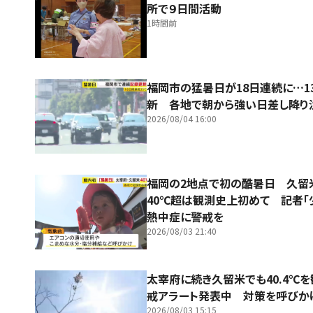
所で９日間活動
1時間前
福岡市の猛暑日が18日連続に…1
新 各地で朝から強い日差し降り
2026/08/04 16:00
福岡の2地点で初の酷暑日 久
40℃超は観測史上初めて 記者「
熱中症に警戒を
2026/08/03 21:40
太宰府に続き久留米でも40.4℃
戒アラート発表中 対策を呼びか
2026/08/03 15:15