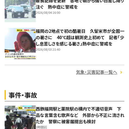
最長記録を更新 各地で朝から強い日差し降り
注ぐ 熱中症に警戒を
2026/08/04 16:00
福岡の2地点で初の酷暑日 久留米市が全国一
の暑さに 40℃超は観測史上初めて 記者「少
し息苦しさを感じる暑さ」熱中症に警戒を
2026/08/03 21:40
気象・災害記事一覧へ
事件・事故
西鉄福岡駅と薬院駅の構内で不適切音声 下
品な言葉含む歌声など 外部から不正に流され
たか 警察に被害届提出も検討
3時間前