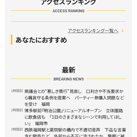
アクセスランキング
ACCESS RANKING
アクセスランキング一覧へ
あなたにおすすめ
最新
BREAKING NEWS
1時間前
県議会との“悪しき慣行”見直し 口利きや不当要求か
ら職員守る条例を提案へ パーティー券購入問題など
を受け 福岡
2時間前
博多駅前『明治公園』リニューアルオープン 立体園路
に飲食店も 「1日のさまざまなシーンで利用してほし
い」 福岡市
3時間前
西鉄福岡駅と薬院駅の構内で不適切音声 下品な言葉
含む歌声など 外部から不正に流されたか 警察に被