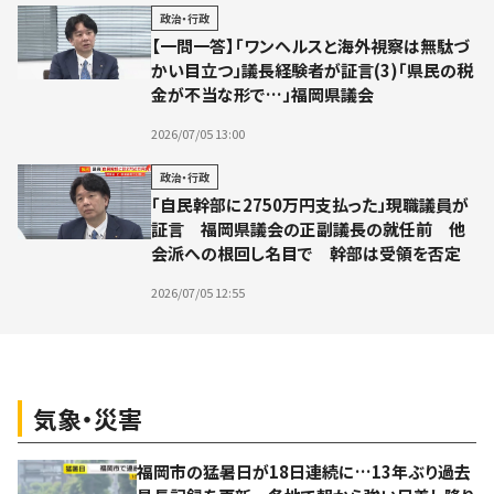
政治・行政
【一問一答】「ワンヘルスと海外視察は無駄づ
かい目立つ」議長経験者が証言(3)「県民の税
金が不当な形で…」福岡県議会
2026/07/05 13:00
政治・行政
「自民幹部に2750万円支払った」現職議員が
証言 福岡県議会の正副議長の就任前 他
会派への根回し名目で 幹部は受領を否定
2026/07/05 12:55
気象・災害
福岡市の猛暑日が18日連続に…13年ぶり過去