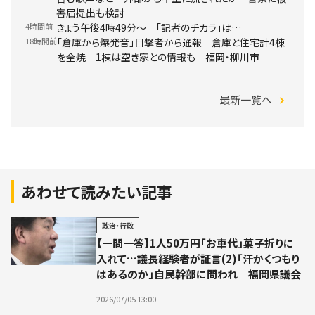
害届提出も検討
4時間前
きょう午後4時49分～ 「記者のチカラ」は…
18時間前
「倉庫から爆発音」目撃者から通報 倉庫と住宅計4棟
を全焼 1棟は空き家との情報も 福岡・柳川市
最新一覧へ
あわせて読みたい記事
政治・行政
【一問一答】1人50万円「お車代」菓子折りに
入れて…議長経験者が証言(2)「汗かくつもり
はあるのか」自民幹部に問われ 福岡県議会
2026/07/05 13:00