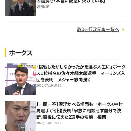
の議長も「本当に配慮に欠けている」
18時間前
政治・行政記事一覧へ
ホークス
「挑戦したかしなかったかを選ぶ人生に」ホーク
ス１位指名の佐々木麟太郎選手 マーリンズ入
団を表明 メジャー志向強く
2026/07/19 18:30
【一問一答】涙浮かべる場面も…ホークス中村
晃選手が引退表明「家族に相談せず自分で決
断」直後に伝えた2選手の名前 福岡
2026/07/03 14:30