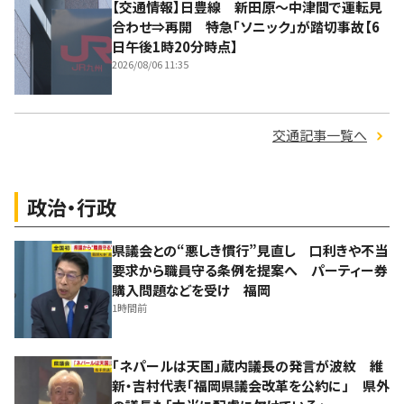
【交通情報】日豊線 新田原～中津間で運転見
合わせ⇒再開 特急「ソニック」が踏切事故【6
日午後1時20分時点】
2026/08/06 11:35
交通記事一覧へ
政治・行政
県議会との“悪しき慣行”見直し 口利きや不当
要求から職員守る条例を提案へ パーティー券
購入問題などを受け 福岡
1時間前
「ネパールは天国」蔵内議長の発言が波紋 維
新・吉村代表「福岡県議会改革を公約に」 県外