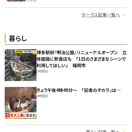
ホークス記事一覧へ
暮らし
博多駅前『明治公園』リニューアルオープン 立
体園路に飲食店も 「1日のさまざまなシーンで
利用してほしい」 福岡市
2時間前
きょう午後4時49分～ 「記者のチカラ」は…
4時間前
暮らし記事一覧へ