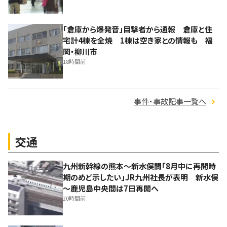
「倉庫から爆発音」目撃者から通報 倉庫と住
宅計4棟を全焼 1棟は空き家との情報も 福
岡・柳川市
18時間前
事件・事故記事一覧へ
交通
九州新幹線の熊本～新水俣間「8月中に再開時
期のめど示したい」JR九州社長が表明 新水俣
～鹿児島中央間は7日再開へ
20時間前