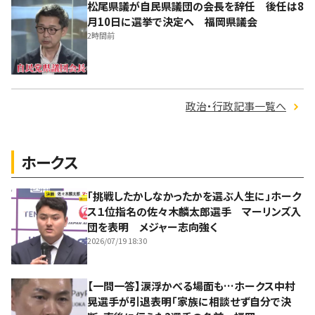
松尾県議が自民県議団の会長を辞任 後任は8
月10日に選挙で決定へ 福岡県議会
2時間前
政治・行政記事一覧へ
ホークス
「挑戦したかしなかったかを選ぶ人生に」ホーク
ス１位指名の佐々木麟太郎選手 マーリンズ入
団を表明 メジャー志向強く
2026/07/19 18:30
【一問一答】涙浮かべる場面も…ホークス中村
晃選手が引退表明「家族に相談せず自分で決