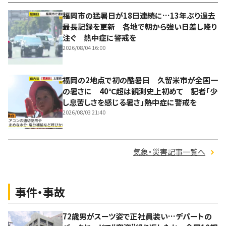
福岡市の猛暑日が18日連続に…13年ぶり過去
最長記録を更新 各地で朝から強い日差し降り
注ぐ 熱中症に警戒を
2026/08/04 16:00
福岡の2地点で初の酷暑日 久留米市が全国一
の暑さに 40℃超は観測史上初めて 記者「少
し息苦しさを感じる暑さ」熱中症に警戒を
2026/08/03 21:40
気象・災害記事一覧へ
事件・事故
72歳男がスーツ姿で正社員装い…デパートの