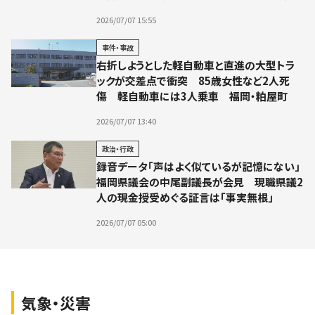
2026/07/07 15:55
事件・事故
右折しようとした軽自動車と直進の大型トラ
ックが交差点で衝突 85歳女性など2人死
傷 軽自動車には3人乗車 福岡・粕屋町
2026/07/07 13:40
政治・行政
録音データ「声はよく似ているが記憶にない」
福岡県議会の中尾副議長が会見 現職県議2
人の現金授受めぐる証言は「事実無根」
2026/07/07 05:00
気象・災害