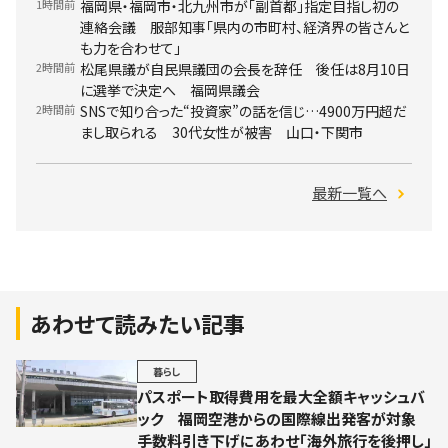
1時間前
福岡県・福岡市・北九州市が「副首都」指定目指し初の
連絡会議 服部知事「県内の市町村、経済界の皆さんと
も力を合わせて」
2時間前
松尾県議が自民県議団の会長を辞任 後任は8月10日
に選挙で決定へ 福岡県議会
2時間前
SNSで知り合った“投資家”の話を信じ…4900万円超だ
まし取られる 30代女性が被害 山口・下関市
最新一覧へ
あわせて読みたい記事
暮らし
パスポート取得費用を最大全額キャッシュバ
ック 福岡空港からの国際線出発客が対象
手数料引き下げにあわせ「海外旅行を後押し」