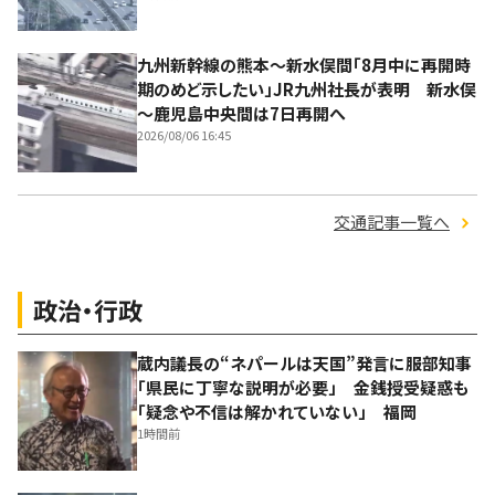
九州新幹線の熊本～新水俣間「8月中に再開時
期のめど示したい」JR九州社長が表明 新水俣
～鹿児島中央間は7日再開へ
2026/08/06 16:45
交通記事一覧へ
政治・行政
蔵内議長の“ネパールは天国”発言に服部知事
「県民に丁寧な説明が必要」 金銭授受疑惑も
「疑念や不信は解かれていない」 福岡
1時間前