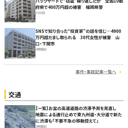
バックヤードで“窃盗”繰り返したか 全国10都
府県で400万円超の被害 福岡県警
20分前
SNSで知り合った“投資家”の話を信じ…4900
万円超だまし取られる 30代女性が被害 山
口・下関市
2時間前
事件・事故記事一覧へ
交通
【一覧】お盆の高速道路の渋滞予測を見直し
地震による通行止めで東九州道・大分道で新た
に渋滞も「不要不急の移動控えて」
3時間前