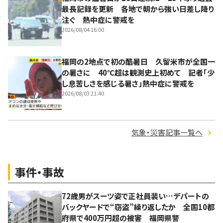
最長記録を更新 各地で朝から強い日差し降り
注ぐ 熱中症に警戒を
2026/08/04 16:00
福岡の2地点で初の酷暑日 久留米市が全国一
の暑さに 40℃超は観測史上初めて 記者「少
し息苦しさを感じる暑さ」熱中症に警戒を
2026/08/03 21:40
気象・災害記事一覧へ
事件・事故
72歳男がスーツ姿で正社員装い…デパートの
バックヤードで“窃盗”繰り返したか 全国10都
府県で400万円超の被害 福岡県警