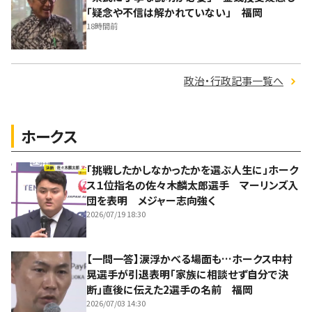
「疑念や不信は解かれていない」 福岡
18時間前
政治・行政記事一覧へ
ホークス
「挑戦したかしなかったかを選ぶ人生に」ホーク
ス１位指名の佐々木麟太郎選手 マーリンズ入
団を表明 メジャー志向強く
2026/07/19 18:30
【一問一答】涙浮かべる場面も…ホークス中村
晃選手が引退表明「家族に相談せず自分で決
断」直後に伝えた2選手の名前 福岡
2026/07/03 14:30