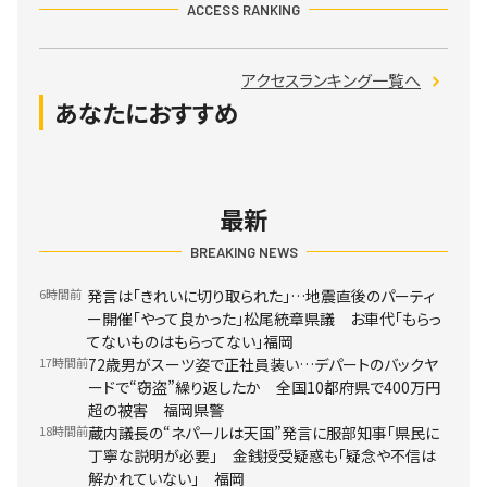
ACCESS RANKING
アクセスランキング一覧へ
あなたにおすすめ
最新
BREAKING NEWS
6時間前
発言は「きれいに切り取られた」…地震直後のパーティ
ー開催「やって良かった」松尾統章県議 お車代「もらっ
てないものはもらってない」福岡
17時間前
72歳男がスーツ姿で正社員装い…デパートのバックヤ
ードで“窃盗”繰り返したか 全国10都府県で400万円
超の被害 福岡県警
18時間前
蔵内議長の“ネパールは天国”発言に服部知事「県民に
丁寧な説明が必要」 金銭授受疑惑も「疑念や不信は
解かれていない」 福岡