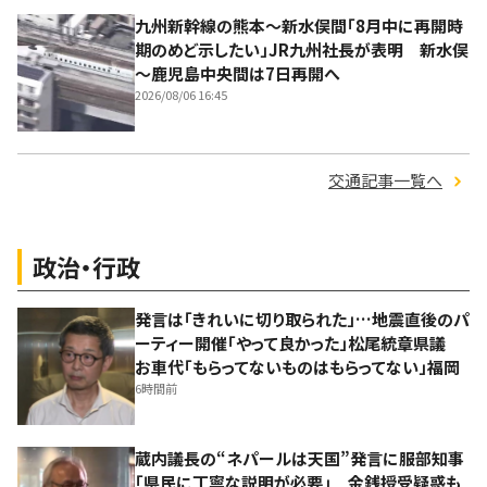
九州新幹線の熊本～新水俣間「8月中に再開時
期のめど示したい」JR九州社長が表明 新水俣
～鹿児島中央間は7日再開へ
2026/08/06 16:45
交通記事一覧へ
政治・行政
発言は「きれいに切り取られた」…地震直後のパ
ーティー開催「やって良かった」松尾統章県議
お車代「もらってないものはもらってない」福岡
6時間前
蔵内議長の“ネパールは天国”発言に服部知事
「県民に丁寧な説明が必要」 金銭授受疑惑も