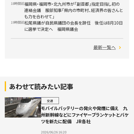
18時間前
福岡県・福岡市・北九州市が「副首都」指定目指し初の
連絡会議 服部知事「県内の市町村、経済界の皆さんと
も力を合わせて」
19時間前
松尾県議が自民県議団の会長を辞任 後任は8月10日
に選挙で決定へ 福岡県議会
最新一覧へ
あわせて読みたい記事
交通
モバイルバッテリーの発火や発煙に備え 九
州新幹線などにファイヤーブランケットとバケ
ツを新たに配備 JR各社
2026/06/26 16:20