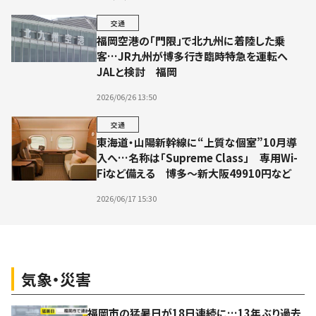
交通
福岡空港の「門限」で北九州に着陸した乗
客…JR九州が博多行き臨時特急を運転へ
JALと検討 福岡
2026/06/26 13:50
交通
東海道・山陽新幹線に“上質な個室”10月導
入へ…名称は「Supreme Class」 専用Wi-
Fiなど備える 博多～新大阪49910円など
2026/06/17 15:30
気象・災害
福岡市の猛暑日が18日連続に…13年ぶり過去