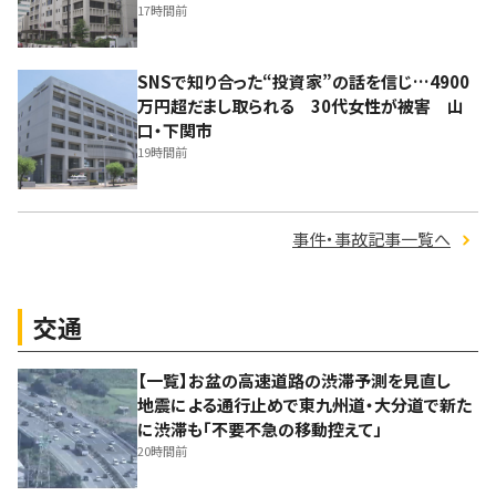
17時間前
SNSで知り合った“投資家”の話を信じ…4900
万円超だまし取られる 30代女性が被害 山
口・下関市
19時間前
事件・事故記事一覧へ
交通
【一覧】お盆の高速道路の渋滞予測を見直し
地震による通行止めで東九州道・大分道で新た
に渋滞も「不要不急の移動控えて」
20時間前