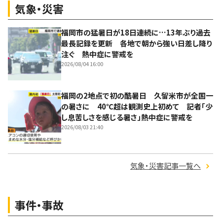
気象・災害
福岡市の猛暑日が18日連続に…13年ぶり過去
最長記録を更新 各地で朝から強い日差し降り
注ぐ 熱中症に警戒を
2026/08/04 16:00
福岡の2地点で初の酷暑日 久留米市が全国一
の暑さに 40℃超は観測史上初めて 記者「少
し息苦しさを感じる暑さ」熱中症に警戒を
2026/08/03 21:40
気象・災害記事一覧へ
事件・事故