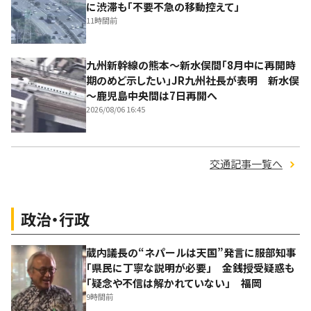
に渋滞も「不要不急の移動控えて」
11時間前
九州新幹線の熊本～新水俣間「8月中に再開時
期のめど示したい」JR九州社長が表明 新水俣
～鹿児島中央間は7日再開へ
2026/08/06 16:45
交通記事一覧へ
政治・行政
蔵内議長の“ネパールは天国”発言に服部知事
「県民に丁寧な説明が必要」 金銭授受疑惑も
「疑念や不信は解かれていない」 福岡
9時間前