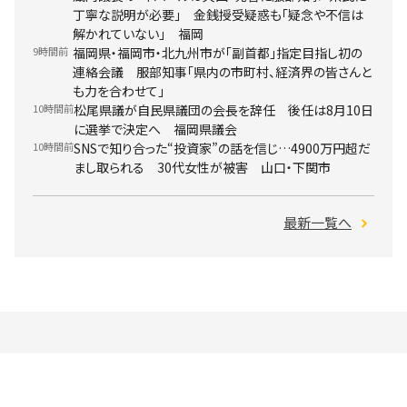
丁寧な説明が必要」 金銭授受疑惑も「疑念や不信は
解かれていない」 福岡
9時間前
福岡県・福岡市・北九州市が「副首都」指定目指し初の
連絡会議 服部知事「県内の市町村、経済界の皆さんと
も力を合わせて」
10時間前
松尾県議が自民県議団の会長を辞任 後任は8月10日
に選挙で決定へ 福岡県議会
10時間前
SNSで知り合った“投資家”の話を信じ…4900万円超だ
まし取られる 30代女性が被害 山口・下関市
最新一覧へ