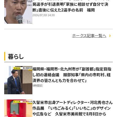
晃選手が引退表明「家族に相談せず自分で決
断」直後に伝えた2選手の名前 福岡
2026/07/03 14:30
ホークス記事一覧へ
暮らし
福岡県・福岡市・北九州市が「副首都」指定目指
し初の連絡会議 服部知事「県内の市町村、経
済界の皆さんとも力を合わせて」
9時間前
久留米市出身アートディレクター・河北秀也さん
作品展 「いちごみるく」「いいちこ」のデザイン
や広告など 久留米市美術館で8月8日から