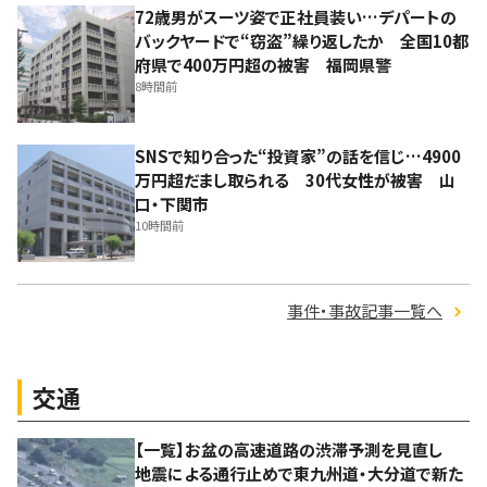
72歳男がスーツ姿で正社員装い…デパートの
バックヤードで“窃盗”繰り返したか 全国10都
府県で400万円超の被害 福岡県警
8時間前
SNSで知り合った“投資家”の話を信じ…4900
万円超だまし取られる 30代女性が被害 山
口・下関市
10時間前
事件・事故記事一覧へ
交通
【一覧】お盆の高速道路の渋滞予測を見直し
地震による通行止めで東九州道・大分道で新た