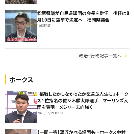
松尾県議が自民県議団の会長を辞任 後任は8
月10日に選挙で決定へ 福岡県議会
10時間前
政治・行政記事一覧へ
ホークス
「挑戦したかしなかったかを選ぶ人生に」ホーク
ス１位指名の佐々木麟太郎選手 マーリンズ入
団を表明 メジャー志向強く
2026/07/19 18:30
【一問一答】涙浮かべる場面も…ホークス中村