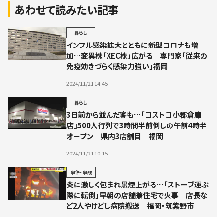
あわせて読みたい記事
暮らし
インフル感染拡大とともに新型コロナも増
加…変異株「XEC株」広がる 専門家「従来の
免疫効きづらく感染力強い」福岡
2024/11/21 14:45
暮らし
3日前から並んだ客も…「コストコ小郡倉庫
店」500人行列で3時間半前倒しの午前4時半
オープン 県内3店舗目 福岡
2024/11/21 10:15
事件・事故
炎に激しく包まれ黒煙上がる…「ストーブ運ぶ
際に転倒」早朝の店舗兼住宅で火事 店長な
ど2人やけどし病院搬送 福岡・筑紫野市