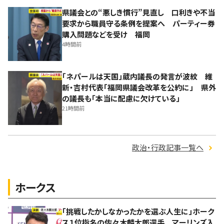
県議会との“悪しき慣行”見直し 口利きや不当
要求から職員守る条例を提案へ パーティー券
購入問題などを受け 福岡
4時間前
「ネパールは天国」蔵内議長の発言が波紋 維
新・吉村代表「福岡県議会改革を公約に」 県外
の議長も「本当に配慮に欠けている」
21時間前
政治・行政記事一覧へ
ホークス
「挑戦したかしなかったかを選ぶ人生に」ホーク
ス１位指名の佐々木麟太郎選手 マーリンズ入