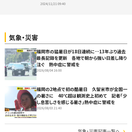
2024/11/21 09:40
気象・災害
福岡市の猛暑日が18日連続に…13年ぶり過去
最長記録を更新 各地で朝から強い日差し降り
注ぐ 熱中症に警戒を
2026/08/04 16:00
福岡の2地点で初の酷暑日 久留米市が全国一
の暑さに 40℃超は観測史上初めて 記者「少
し息苦しさを感じる暑さ」熱中症に警戒を
2026/08/03 21:40
気象・災害記事一覧へ