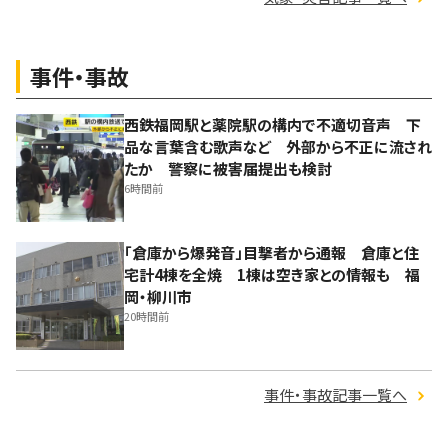
事件・事故
西鉄福岡駅と薬院駅の構内で不適切音声 下
品な言葉含む歌声など 外部から不正に流され
たか 警察に被害届提出も検討
6時間前
「倉庫から爆発音」目撃者から通報 倉庫と住
宅計4棟を全焼 1棟は空き家との情報も 福
岡・柳川市
20時間前
事件・事故記事一覧へ