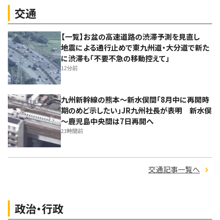
交通
【一覧】お盆の高速道路の渋滞予測を見直し
地震による通行止めで東九州道・大分道で新た
に渋滞も「不要不急の移動控えて」
12分前
九州新幹線の熊本～新水俣間「8月中に再開時
期のめど示したい」JR九州社長が表明 新水俣
～鹿児島中央間は7日再開へ
23時間前
交通記事一覧へ
政治・行政