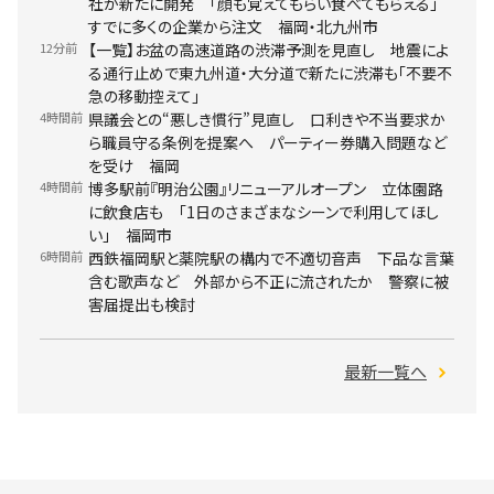
社が新たに開発 「顔も覚えてもらい食べてもらえる」
すでに多くの企業から注文 福岡・北九州市
12分前
【一覧】お盆の高速道路の渋滞予測を見直し 地震によ
る通行止めで東九州道・大分道で新たに渋滞も「不要不
急の移動控えて」
4時間前
県議会との“悪しき慣行”見直し 口利きや不当要求か
ら職員守る条例を提案へ パーティー券購入問題など
を受け 福岡
4時間前
博多駅前『明治公園』リニューアルオープン 立体園路
に飲食店も 「1日のさまざまなシーンで利用してほし
い」 福岡市
6時間前
西鉄福岡駅と薬院駅の構内で不適切音声 下品な言葉
含む歌声など 外部から不正に流されたか 警察に被
害届提出も検討
最新一覧へ