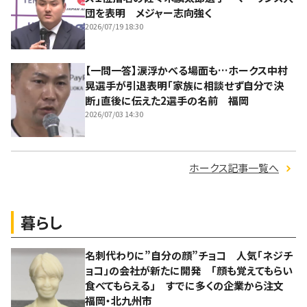
団を表明 メジャー志向強く
2026/07/19 18:30
【一問一答】涙浮かべる場面も…ホークス中村
晃選手が引退表明「家族に相談せず自分で決
断」直後に伝えた2選手の名前 福岡
2026/07/03 14:30
ホークス記事一覧へ
暮らし
名刺代わりに”自分の顔”チョコ 人気「ネジチ
ョコ」の会社が新たに開発 「顔も覚えてもらい
食べてもらえる」 すでに多くの企業から注文
福岡・北九州市