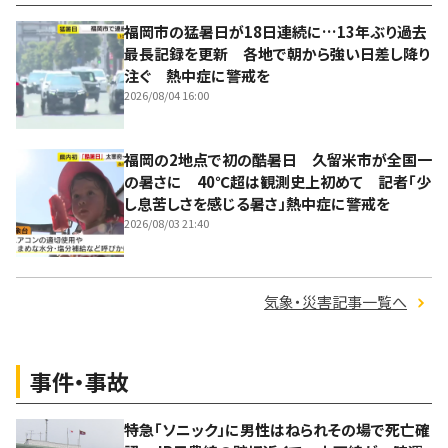
福岡市の猛暑日が18日連続に…13年ぶり過去
最長記録を更新 各地で朝から強い日差し降り
注ぐ 熱中症に警戒を
2026/08/04 16:00
福岡の2地点で初の酷暑日 久留米市が全国一
の暑さに 40℃超は観測史上初めて 記者「少
し息苦しさを感じる暑さ」熱中症に警戒を
2026/08/03 21:40
気象・災害記事一覧へ
事件・事故
特急「ソニック」に男性はねられその場で死亡確