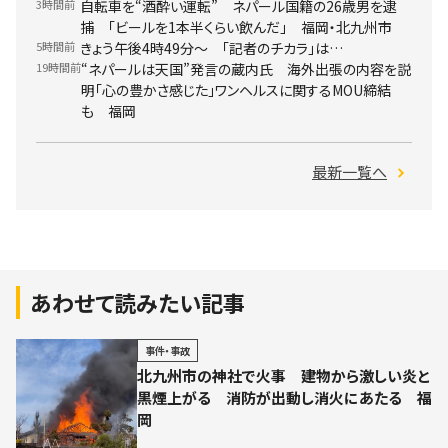
3時間前
自転車を“酒酔い運転” ネパール国籍の26歳男を逮
捕 「ビールを1本半くらい飲んだ」 福岡・北九州市
5時間前
きょう午後4時49分～ 「記者のチカラ」は…
19時間前
“ネパールは天国”発言の蔵内氏 海外出張の内容を説
明「心の豊かさ感じた」ワンヘルスに関するMOU締結
も 福岡
最新一覧へ
あわせて読みたい記事
事件・事故
北九州市の神社で火事 建物から激しい炎と
黒煙上がる 消防が出動し消火にあたる 福
岡