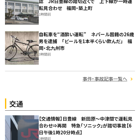
認 JR日豊線の踏切近くで 上下線が一時運
転見合わせ 福岡・築上町
1時間前
自転車を“酒酔い運転” ネパール国籍の26歳
男を逮捕 「ビールを1本半くらい飲んだ」 福
岡・北九州市
3時間前
事件・事故記事一覧へ
交通
【交通情報】日豊線 新田原～中津間で運転見
合わせ⇒再開 特急「ソニック」が踏切事故【6
日午後1時20分時点】
2時間前