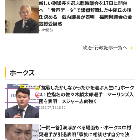
新しい副議長を選ぶ臨時議会を17日に開催
へ “音声データ”で議員辞職した中尾氏の後
任決める 蔵内議長が表明 福岡県議会の金
銭授受疑惑
20時間前
政治・行政記事一覧へ
ホークス
「挑戦したかしなかったかを選ぶ人生に」ホーク
ス１位指名の佐々木麟太郎選手 マーリンズ入
団を表明 メジャー志向強く
2026/07/19 18:30
【一問一答】涙浮かべる場面も…ホークス中村
晃選手が引退表明「家族に相談せず自分で決