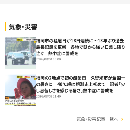
気象・災害
福岡市の猛暑日が18日連続に…13年ぶり過去
最長記録を更新 各地で朝から強い日差し降り
注ぐ 熱中症に警戒を
2026/08/04 16:00
福岡の2地点で初の酷暑日 久留米市が全国一
の暑さに 40℃超は観測史上初めて 記者「少
し息苦しさを感じる暑さ」熱中症に警戒を
2026/08/03 21:40
気象・災害記事一覧へ