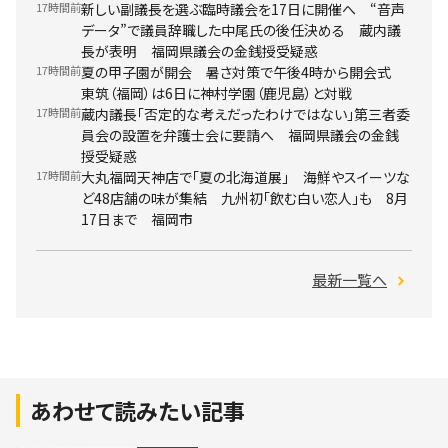
17時間前
新しい副議長を選ぶ臨時議会を17日に開催へ “音声
データ”で議員辞職した中尾氏の後任決める 蔵内議
長が表明 福岡県議会の金銭授受疑惑
17時間前
夏の甲子園が開会 暑さ対策で午後4時から開会式
東筑（福岡）は6日に神村学園（鹿児島）と対戦
17時間前
蔵内議長「否定的な考えだったわけではない」第三者委
員会の設置を弁護士会に要請へ 福岡県議会の金銭
授受疑惑
17時間前
大丸福岡天神店で「夏の北海道展」 海鮮やスイーツな
ど48店舗の味が集結 九州初「飲む白い恋人」も 8月
17日まで 福岡市
最新一覧へ
あわせて読みたい記事