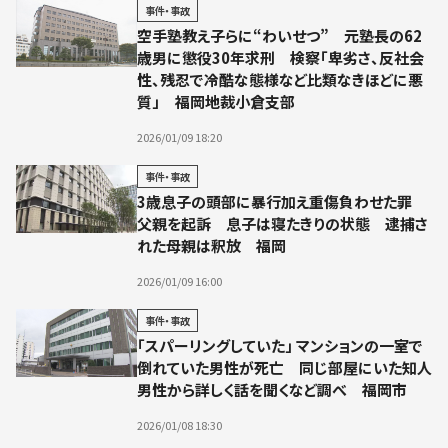
事件・事故
空手塾教え子らに“わいせつ” 元塾長の62
歳男に懲役30年求刑 検察「卑劣さ、反社会
性、残忍で冷酷な態様など比類なきほどに悪
質」 福岡地裁小倉支部
2026/01/09 18:20
事件・事故
3歳息子の頭部に暴行加え重傷負わせた罪
父親を起訴 息子は寝たきりの状態 逮捕さ
れた母親は釈放 福岡
2026/01/09 16:00
事件・事故
「スパーリングしていた」 マンションの一室で
倒れていた男性が死亡 同じ部屋にいた知人
男性から詳しく話を聞くなど調べ 福岡市
2026/01/08 18:30