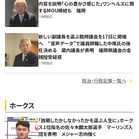
内容を説明「心の豊かさ感じた」ワンヘルスに関
するMOU締結も 福岡
16時間前
新しい副議長を選ぶ臨時議会を17日に開催
へ “音声データ”で議員辞職した中尾氏の後
任決める 蔵内議長が表明 福岡県議会の金
銭授受疑惑
17時間前
政治・行政記事一覧へ
ホークス
「挑戦したかしなかったかを選ぶ人生に」ホーク
ス１位指名の佐々木麟太郎選手 マーリンズ入
団を表明 メジャー志向強く