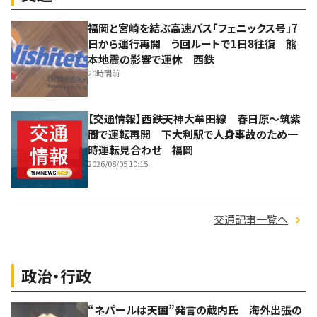
福岡と宮崎を結ぶ高速バス「フェニックス号」7
日から運行再開 う回ルートで1日8往復 熊
本地震の影響で運休 西鉄
20時間前
【交通情報】西鉄天神大牟田線 春日原～筑紫
間で運転再開 下大利駅で人身事故のため一
時運転見合わせ 福岡
2026/08/05 10:15
交通記事一覧へ
政治・行政
“ネパールは天国”発言の蔵内氏 海外出張の