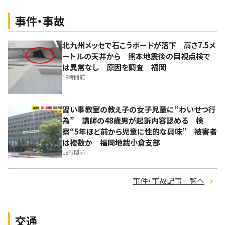
事件・事故
北九州メッセで石こうボードが落下 高さ7.5メ
ートルの天井から 熊本地震後の目視点検で
は異常なし 原因を調査 福岡
18時間前
習い事教室の教え子の女子児童に“わいせつ行
為” 講師の48歳男が起訴内容認める 検
察“5年ほど前から児童に性的な興味” 被害者
は複数か 福岡地裁小倉支部
18時間前
事件・事故記事一覧へ
交通