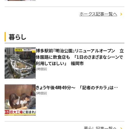
ホークス記事一覧へ
暮らし
博多駅前『明治公園』リニューアルオープン 立
体園路に飲食店も 「1日のさまざまなシーンで
利用してほしい」 福岡市
2時間前
きょう午後4時49分～ 「記者のチカラ」は…
5時間前
暮らし記事一覧へ