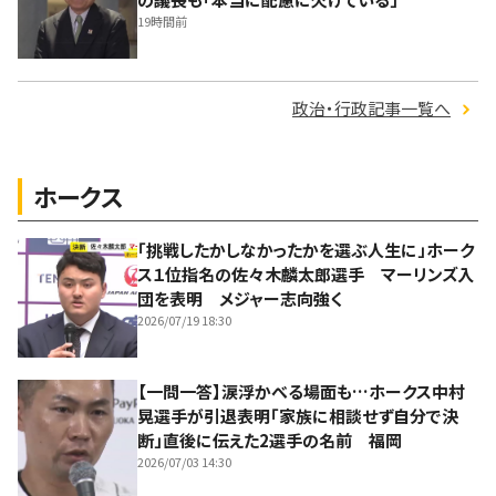
19時間前
政治・行政記事一覧へ
ホークス
「挑戦したかしなかったかを選ぶ人生に」ホーク
ス１位指名の佐々木麟太郎選手 マーリンズ入
団を表明 メジャー志向強く
2026/07/19 18:30
【一問一答】涙浮かべる場面も…ホークス中村
晃選手が引退表明「家族に相談せず自分で決
断」直後に伝えた2選手の名前 福岡
2026/07/03 14:30