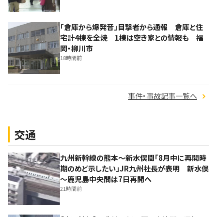
「倉庫から爆発音」目撃者から通報 倉庫と住
宅計4棟を全焼 1棟は空き家との情報も 福
岡・柳川市
18時間前
事件・事故記事一覧へ
交通
九州新幹線の熊本～新水俣間「8月中に再開時
期のめど示したい」JR九州社長が表明 新水俣
～鹿児島中央間は7日再開へ
21時間前