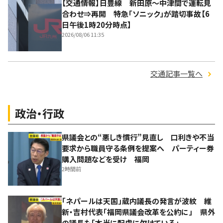
【交通情報】日豊線 新田原～中津間で運転見
合わせ⇒再開 特急「ソニック」が踏切事故【6
日午後1時20分時点】
2026/08/06 11:35
交通記事一覧へ
政治・行政
県議会との“悪しき慣行”見直し 口利きや不当
要求から職員守る条例を提案へ パーティー券
購入問題などを受け 福岡
2時間前
「ネパールは天国」蔵内議長の発言が波紋 維
新・吉村代表「福岡県議会改革を公約に」 県外
の議長も「本当に配慮に欠けている」