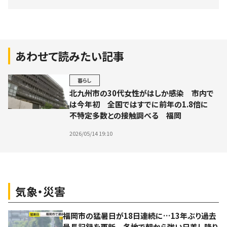
あわせて読みたい記事
暮らし
北九州市の30代女性がはしか感染 市内で
は今年初 全国ではすでに前年の1.8倍に
不特定多数との接触調べる 福岡
2026/05/14 19:10
気象・災害
福岡市の猛暑日が18日連続に…13年ぶり過去
最長記録を更新 各地で朝から強い日差し降り