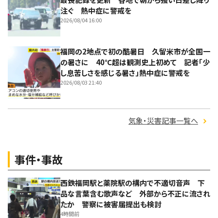
注ぐ 熱中症に警戒を
2026/08/04 16:00
福岡の2地点で初の酷暑日 久留米市が全国一
の暑さに 40℃超は観測史上初めて 記者「少
し息苦しさを感じる暑さ」熱中症に警戒を
2026/08/03 21:40
気象・災害記事一覧へ
事件・事故
西鉄福岡駅と薬院駅の構内で不適切音声 下
品な言葉含む歌声など 外部から不正に流され
たか 警察に被害届提出も検討
4時間前