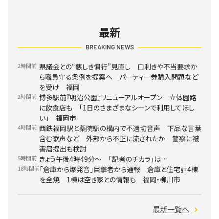
最新
BREAKING NEWS
2時間前
県議会との“悪しき慣行”見直し 口利きや不当要求か
ら職員守る条例を提案へ パーティー券購入問題など
を受け 福岡
2時間前
博多駅前『明治公園』リニューアルオープン 立体園路
に飲食店も 「1日のさまざまなシーンで利用してほし
い」 福岡市
4時間前
西鉄福岡駅と薬院駅の構内で不適切音声 下品な言葉
含む歌声など 外部から不正に流されたか 警察に被
害届提出も検討
5時間前
きょう午後4時49分～ 「記者のチカラ」は…
18時間前
「倉庫から爆発音」目撃者から通報 倉庫と住宅計4棟
を全焼 1棟は空き家との情報も 福岡・柳川市
最新一覧へ