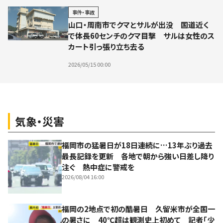
事件・事故
山口・周南市でクマとサルが出没 国道近く
で体長60センチのクマ目撃 サルは女性のス
カート引っ張り立ち去る
2026/05/15 00:00
気象・災害
福岡市の猛暑日が18日連続に…13年ぶり過去
最長記録を更新 各地で朝から強い日差し降り
注ぐ 熱中症に警戒を
2026/08/04 16:00
福岡の2地点で初の酷暑日 久留米市が全国一
の暑さに 40℃超は観測史上初めて 記者「少