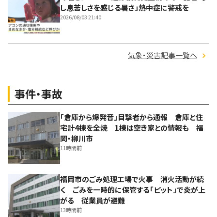
し息苦しさを感じる暑さ」熱中症に警戒を
2026/08/03 21:40
気象・災害記事一覧へ
事件・事故
「倉庫から爆発音」目撃者から通報 倉庫と住
宅計4棟を全焼 1棟は空き家との情報も 福
岡・柳川市
11時間前
福岡市のごみ処理工場で火事 消火活動が続
く ごみを一時的に保管する「ピット」で炎が上
がる 従業員が避難
13時間前