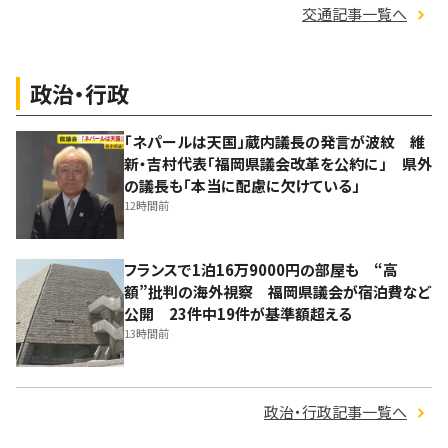
交通記事一覧へ
政治・行政
「ネパールは天国」蔵内議長の発言が波紋 維
新・吉村代表「福岡県議会改革を公約に」 県外
の議長も「本当に配慮に欠けている」
12時間前
フランスで1泊16万9000円の部屋も “高
額”批判の海外視察 福岡県議会が宿泊費など
公開 23件中19件が基準額超える
13時間前
政治・行政記事一覧へ