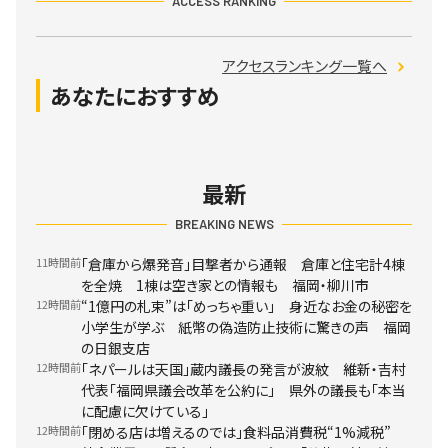
ACCESS RANKING
アクセスランキング一覧へ
あなたにおすすめ
最新
BREAKING NEWS
11時間前
「倉庫から爆発音」目撃者から通報 倉庫と住宅計4棟
を全焼 1棟は空き家との情報も 福岡・柳川市
12時間前
“1億円の札束”は「めっちゃ重い」 身近なお金の秘密を
小学生が学ぶ 紙幣の偽造防止技術に驚きの声 福岡
の日銀支店
12時間前
「ネパールは天国」蔵内議長の発言が波紋 維新・吉村
代表「福岡県議会改革を公約に」 県外の議長も「本当
に配慮に欠けている」
12時間前
「閉める店は増えるのでは」食料品消費税“1%減税”