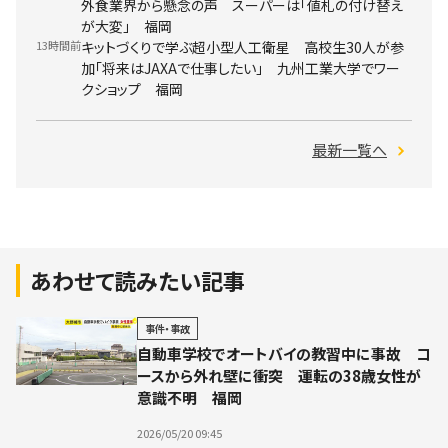
外食業界から懸念の声 スーパーは「値札の付け替え
が大変」 福岡
13時間前
キットづくりで学ぶ超小型人工衛星 高校生30人が参
加「将来はJAXAで仕事したい」 九州工業大学でワー
クショップ 福岡
最新一覧へ
あわせて読みたい記事
事件・事故
自動車学校でオートバイの教習中に事故 コ
ースから外れ壁に衝突 運転の38歳女性が
意識不明 福岡
2026/05/20 09:45