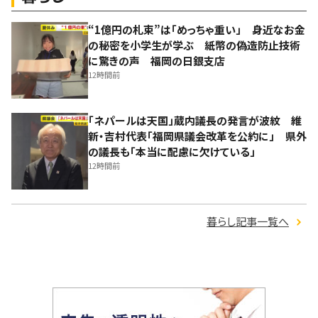
“1億円の札束”は「めっちゃ重い」 身近なお金
の秘密を小学生が学ぶ 紙幣の偽造防止技術
に驚きの声 福岡の日銀支店
12時間前
「ネパールは天国」蔵内議長の発言が波紋 維
新・吉村代表「福岡県議会改革を公約に」 県外
の議長も「本当に配慮に欠けている」
12時間前
暮らし記事一覧へ