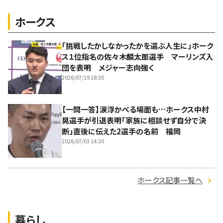
ホークス
「挑戦したかしなかったかを選ぶ人生に」ホーク
ス１位指名の佐々木麟太郎選手 マーリンズ入
団を表明 メジャー志向強く
2026/07/19 18:30
【一問一答】涙浮かべる場面も…ホークス中村
晃選手が引退表明「家族に相談せず自分で決
断」直後に伝えた2選手の名前 福岡
2026/07/03 14:30
ホークス記事一覧へ
暮らし