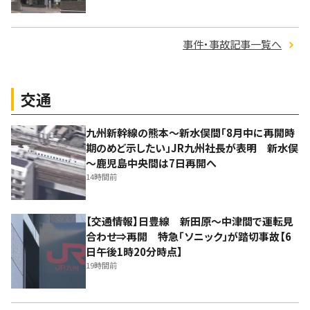
事件・事故記事一覧へ
交通
九州新幹線の熊本～新水俣間「8月中に再開時
期のめど示したい」JR九州社長が表明 新水俣
～鹿児島中央間は7日再開へ
14時間前
【交通情報】日豊線 新田原～中津間で運転見
合わせ⇒再開 特急「ソニック」が踏切事故【6
日午後1時20分時点】
19時間前