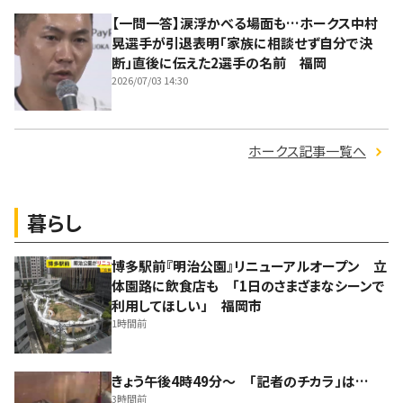
【一問一答】涙浮かべる場面も…ホークス中村
晃選手が引退表明「家族に相談せず自分で決
断」直後に伝えた2選手の名前 福岡
2026/07/03 14:30
ホークス記事一覧へ
暮らし
博多駅前『明治公園』リニューアルオープン 立
体園路に飲食店も 「1日のさまざまなシーンで
利用してほしい」 福岡市
1時間前
きょう午後4時49分～ 「記者のチカラ」は…
3時間前