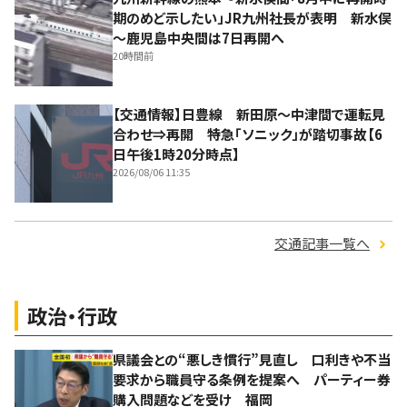
期のめど示したい」JR九州社長が表明 新水俣
～鹿児島中央間は7日再開へ
20時間前
【交通情報】日豊線 新田原～中津間で運転見
合わせ⇒再開 特急「ソニック」が踏切事故【6
日午後1時20分時点】
2026/08/06 11:35
交通記事一覧へ
政治・行政
県議会との“悪しき慣行”見直し 口利きや不当
要求から職員守る条例を提案へ パーティー券
購入問題などを受け 福岡