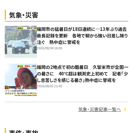
気象・災害
福岡市の猛暑日が18日連続に…13年ぶり過去
最長記録を更新 各地で朝から強い日差し降り
注ぐ 熱中症に警戒を
2026/08/04 16:00
福岡の2地点で初の酷暑日 久留米市が全国一
の暑さに 40℃超は観測史上初めて 記者「少
し息苦しさを感じる暑さ」熱中症に警戒を
2026/08/03 21:40
気象・災害記事一覧へ
事件・事故