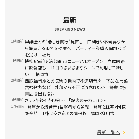
最新
BREAKING NEWS
1時間前
県議会との“悪しき慣行”見直し 口利きや不当要求か
ら職員守る条例を提案へ パーティー券購入問題など
を受け 福岡
1時間前
博多駅前『明治公園』リニューアルオープン 立体園路
に飲食店も 「1日のさまざまなシーンで利用してほし
い」 福岡市
2時間前
西鉄福岡駅と薬院駅の構内で不適切音声 下品な言葉
含む歌声など 外部から不正に流されたか 警察に被
害届提出も検討
3時間前
きょう午後4時49分～ 「記者のチカラ」は…
17時間前
「倉庫から爆発音」目撃者から通報 倉庫と住宅計4棟
を全焼 1棟は空き家との情報も 福岡・柳川市
最新一覧へ