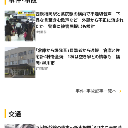
西鉄福岡駅と薬院駅の構内で不適切音声 下
品な言葉含む歌声など 外部から不正に流され
たか 警察に被害届提出も検討
2時間前
「倉庫から爆発音」目撃者から通報 倉庫と住
宅計4棟を全焼 1棟は空き家との情報も 福
岡・柳川市
17時間前
事件・事故記事一覧へ
交通
九州新幹線の熊本～新水俣間「8月中に再開時