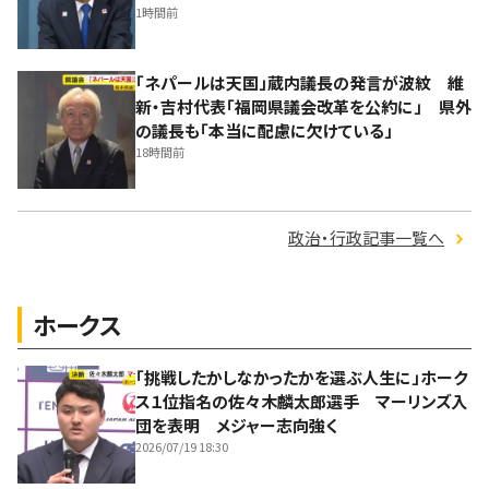
1時間前
「ネパールは天国」蔵内議長の発言が波紋 維
新・吉村代表「福岡県議会改革を公約に」 県外
の議長も「本当に配慮に欠けている」
18時間前
政治・行政記事一覧へ
ホークス
「挑戦したかしなかったかを選ぶ人生に」ホーク
ス１位指名の佐々木麟太郎選手 マーリンズ入
団を表明 メジャー志向強く
2026/07/19 18:30