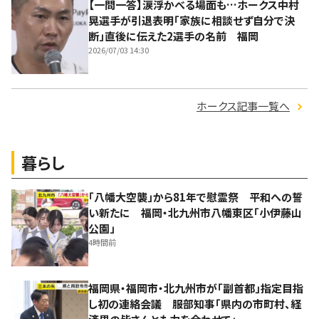
【一問一答】涙浮かべる場面も…ホークス中村
晃選手が引退表明「家族に相談せず自分で決
断」直後に伝えた2選手の名前 福岡
2026/07/03 14:30
ホークス記事一覧へ
暮らし
「八幡大空襲」から81年で慰霊祭 平和への誓
い新たに 福岡・北九州市八幡東区「小伊藤山
公園」
4時間前
福岡県・福岡市・北九州市が「副首都」指定目指
し初の連絡会議 服部知事「県内の市町村、経