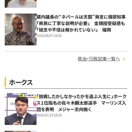
蔵内議長の“ネパールは天国”発言に服部知事
「県民に丁寧な説明が必要」 金銭授受疑惑も
「疑念や不信は解かれていない」 福岡
2026/08/07 18:00
政治・行政記事一覧へ
ホークス
「挑戦したかしなかったかを選ぶ人生に」ホーク
ス１位指名の佐々木麟太郎選手 マーリンズ入
団を表明 メジャー志向強く
2026/07/19 18:30