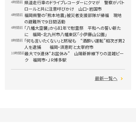
4時間前
県道走行車のドライブレコーダーにクマが 警察がパト
ロールと共に注意呼びかけ 山口・岩国市
4時間前
福岡県警の「熊本地震」被災者支援部隊が帰福 現地
の避難所で９日間活動
4時間前
「八幡大空襲」から81年で慰霊祭 平和への誓い新た
に 福岡・北九州市八幡東区「小伊藤山公園」
8時間前
「何も言いたくない」と黙秘も “酒酔い運転”相次ぎ男2
人を逮捕 福岡・須恵町と太宰府市
10時間前
最大で９連休“お盆休み” 山陽新幹線下りの混雑ピー
ク 福岡市・ＪＲ博多駅
最新一覧へ