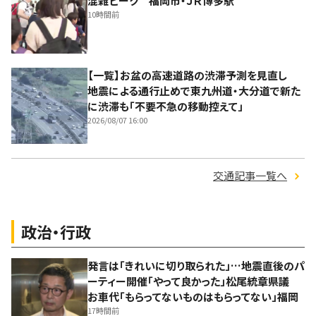
混雑ピーク 福岡市・ＪＲ博多駅
10時間前
【一覧】お盆の高速道路の渋滞予測を見直し
地震による通行止めで東九州道・大分道で新た
に渋滞も「不要不急の移動控えて」
2026/08/07 16:00
交通記事一覧へ
政治・行政
発言は「きれいに切り取られた」…地震直後のパ
ーティー開催「やって良かった」松尾統章県議
お車代「もらってないものはもらってない」福岡
17時間前