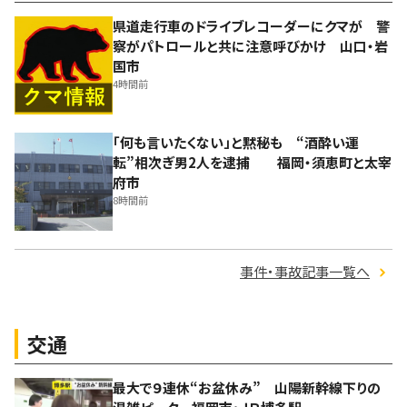
県道走行車のドライブレコーダーにクマが 警
察がパトロールと共に注意呼びかけ 山口・岩
国市
4時間前
「何も言いたくない」と黙秘も “酒酔い運
転”相次ぎ男2人を逮捕 福岡・須恵町と太宰
府市
8時間前
事件・事故記事一覧へ
交通
最大で９連休“お盆休み” 山陽新幹線下りの