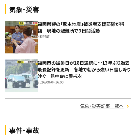
気象・災害
福岡県警の「熊本地震」被災者支援部隊が帰
福 現地の避難所で９日間活動
4時間前
福岡市の猛暑日が18日連続に…13年ぶり過去
最長記録を更新 各地で朝から強い日差し降り
注ぐ 熱中症に警戒を
2026/08/04 16:00
気象・災害記事一覧へ
事件・事故