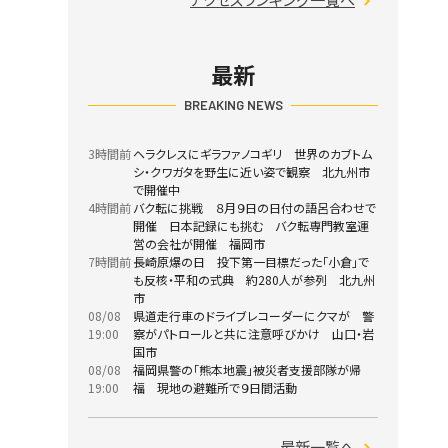
最新
BREAKING NEWS
3時間前
ヘラクレスにギラファノコギリ 世界のカブトム
シ・クワガタを野生に近い姿で観察 北九州市
で開催中
4時間前
バク転に挑戦 ８月９日の日付の語呂合わせで
開催 日本記録にも挑む バク転専門教室運
営の会社が開催 福岡市
7時間前
長崎原爆の日 投下第一目標だった「小倉」で
も反核・平和の式典 約280人が参列 北九州
市
08/08
県道走行車のドライブレコーダーにクマが 警
19:00
察がパトロールと共に注意呼びかけ 山口・岩
国市
08/08
福岡県警の「熊本地震」被災者支援部隊が帰
19:00
福 現地の避難所で９日間活動
最新一覧へ