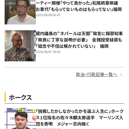
ーティー開催「やって良かった」松尾統章県議
お車代「もらってないものはもらってない」福岡
2026/08/08 06:00
蔵内議長の“ネパールは天国”発言に服部知事
「県民に丁寧な説明が必要」 金銭授受疑惑も
「疑念や不信は解かれていない」 福岡
2026/08/07 18:00
政治・行政記事一覧へ
ホークス
「挑戦したかしなかったかを選ぶ人生に」ホーク
ス１位指名の佐々木麟太郎選手 マーリンズ入
団を表明 メジャー志向強く