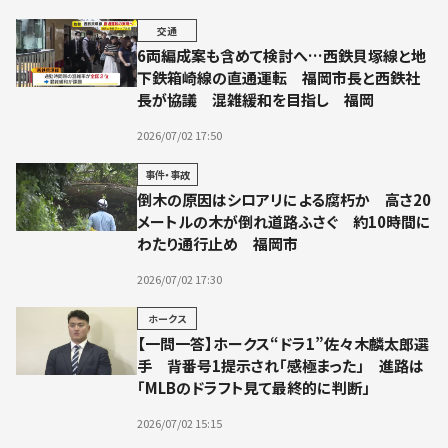
交通
6両編成案も含めて検討へ…西鉄貝塚線と地
下鉄箱崎線の直通運転 福岡市長と西鉄社
長が協議 混雑緩和を目指し 福岡
2026/07/02 17:50
事件・事故
倒木の原因はシロアリによる腐朽か 高さ20
メートルの木が倒れ道路ふさぐ 約10時間に
わたり通行止め 福岡市
2026/07/02 17:30
ホークス
【一問一答】ホークス“ドラ1”佐々木麟太郎選
手 背番号1提示され「感極まった」 進路は
「MLBのドラフト見て最終的に判断」
2026/07/02 15:15