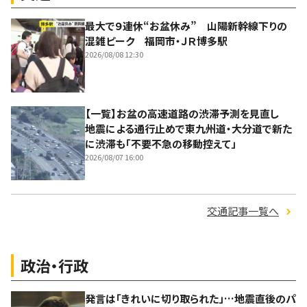
最大で９連休“お盆休み” 山陽新幹線下りの
混雑ピーク 福岡市・ＪＲ博多駅
2026/08/08 12:30
【一覧】お盆の高速道路の渋滞予測を見直し
地震による通行止めで東九州道・大分道で新た
に渋滞も「不要不急の移動控えて」
2026/08/07 16:00
交通記事一覧へ
政治・行政
発言は「きれいに切り取られた」…地震直後のパ