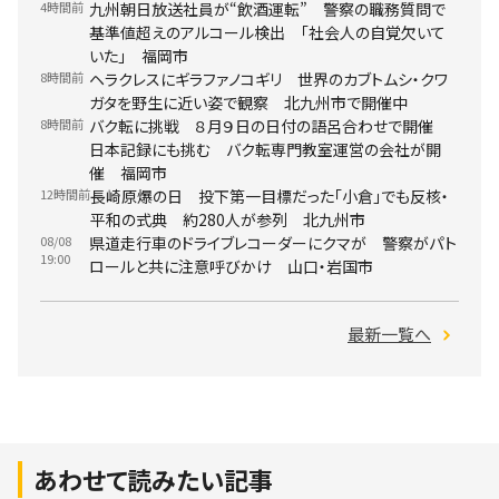
4時間前
九州朝日放送社員が“飲酒運転” 警察の職務質問で
基準値超えのアルコール検出 「社会人の自覚欠いて
いた」 福岡市
8時間前
ヘラクレスにギラファノコギリ 世界のカブトムシ・クワ
ガタを野生に近い姿で観察 北九州市で開催中
8時間前
バク転に挑戦 ８月９日の日付の語呂合わせで開催
日本記録にも挑む バク転専門教室運営の会社が開
催 福岡市
12時間前
長崎原爆の日 投下第一目標だった「小倉」でも反核・
平和の式典 約280人が参列 北九州市
08/08
県道走行車のドライブレコーダーにクマが 警察がパト
19:00
ロールと共に注意呼びかけ 山口・岩国市
最新一覧へ
あわせて読みたい記事