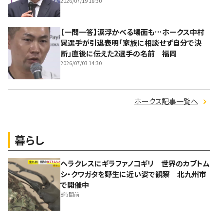
2026/07/19 18:30
【一問一答】涙浮かべる場面も…ホークス中村
晃選手が引退表明「家族に相談せず自分で決
断」直後に伝えた2選手の名前 福岡
2026/07/03 14:30
ホークス記事一覧へ
暮らし
ヘラクレスにギラファノコギリ 世界のカブトム
シ・クワガタを野生に近い姿で観察 北九州市
で開催中
8時間前