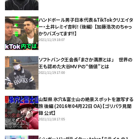
ハンドボール男子日本代表＆TikTokクリエイタ
ー・土井レミイ杏利！（後編） 【加藤浩次のちゃっ
かりバズってます!!】
2021/11/19 18:07
ソフトバンク王会長「まさか満票とは」 世界の
王も認めた大谷ＭＶＰの“価値”とは
2021/11/19 17:00
山梨県 氷穴&富士山の絶景スポットを激写する
旅 後編 (2016年04月22日 OA)【ゴリパラ見聞
録 公式】
2021/11/18 17:05
シンガーソングライター・taiyo【ミライへの１