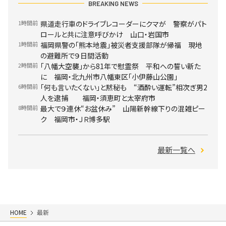
BREAKING NEWS
1時間前
県道走行車のドライブレコーダーにクマが 警察がパト
ロールと共に注意呼びかけ 山口・岩国市
1時間前
福岡県警の「熊本地震」被災者支援部隊が帰福 現地
の避難所で９日間活動
2時間前
「八幡大空襲」から81年で慰霊祭 平和への誓い新た
に 福岡・北九州市八幡東区「小伊藤山公園」
6時間前
「何も言いたくない」と黙秘も “酒酔い運転”相次ぎ男2
人を逮捕 福岡・須恵町と太宰府市
8時間前
最大で９連休“お盆休み” 山陽新幹線下りの混雑ピー
ク 福岡市・ＪＲ博多駅
最新一覧へ
HOME
最新