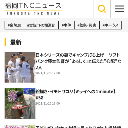
衆院選
実録TNC報道部
事件
気象・災害
ホークス
最新
日本シリーズの裏でキャンプ打ち上げ ソフト
バンク藤本監督が「よろしく」と伝えた”心配”な
2人
2021/11/25 17:00
絵描き・イモトサユリ【ミライへの１minute】
#58
2021/11/22 17:00
子どもがいなかった頃に買ったロボット掃除機