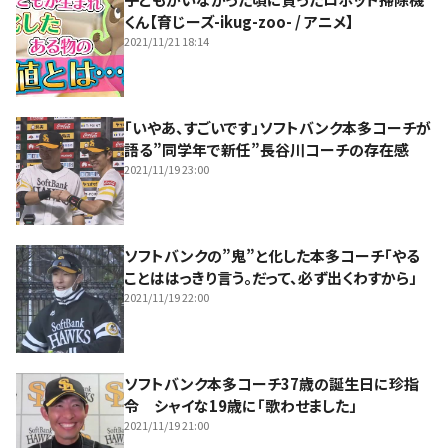
くん【育じーズ-ikug-zoo- / アニメ】
2021/11/21 18:14
「いやあ、すごいです」ソフトバンク本多コーチが
語る”同学年で新任”長谷川コーチの存在感
2021/11/19 23:00
ソフトバンクの”鬼”と化した本多コーチ「やる
ことははっきり言う。だって、必ず出くわすから」
2021/11/19 22:00
ソフトバンク本多コーチ37歳の誕生日に珍指
令 シャイな19歳に「歌わせました」
2021/11/19 21:00