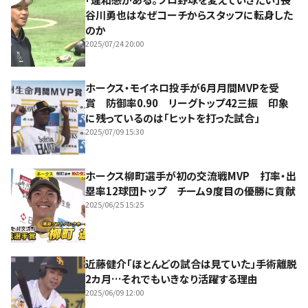
谷川勇也はなぜコーチからスタッフに転身した
のか
2025/07/24 20:00
ホークス・モイネロ投手が6月月間MVPを受
賞 防御率0.90 リーグトップ42三振 印象
に残っているのは「ヒットを打った試合」
2025/07/09 15:30
ホークス柳町選手が初の交流戦MVP 打率・出
塁率12球団トップ チーム９度目の優勝に貢献
2025/06/25 15:25
近藤健介「ほとんどの試合は見ていた」手術離脱
2カ月…それでもいきなり活躍する理由
2025/06/09 12:00