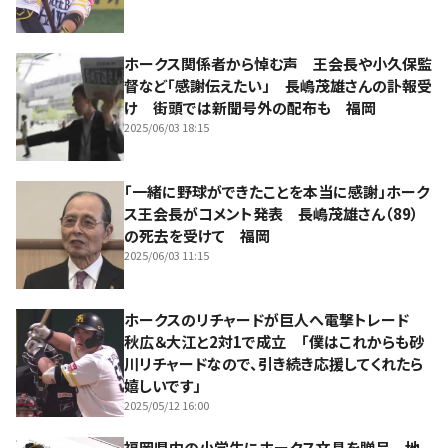
ホークス関係者から悼む声 王会長や小久保監
督など「感謝伝えたい」 長嶋茂雄さんの訃報受
け 街頭では新聞号外の配布も 福岡
2025/06/03 18:15
「一緒に野球ができたことを本当に感謝」ホーク
ス王会長がコメント発表 長嶋茂雄さん（89）
の死去を受けて 福岡
2025/06/03 11:15
ホークスのリチャードが巨人へ電撃トレード
秋広＆大江と2対1で成立 「僕はこれからも砂
川リチャードなので、引き続き応援してくれたら
嬉しいです」
2025/05/12 16:00
福岡県内の小学生にホークス文具を贈呈 地