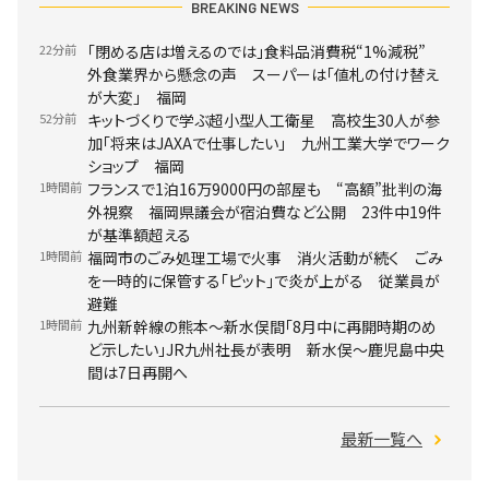
BREAKING NEWS
22分前
「閉める店は増えるのでは」食料品消費税“1%減税”
外食業界から懸念の声 スーパーは「値札の付け替え
が大変」 福岡
52分前
キットづくりで学ぶ超小型人工衛星 高校生30人が参
加「将来はJAXAで仕事したい」 九州工業大学でワーク
ショップ 福岡
1時間前
フランスで1泊16万9000円の部屋も “高額”批判の海
外視察 福岡県議会が宿泊費など公開 23件中19件
が基準額超える
1時間前
福岡市のごみ処理工場で火事 消火活動が続く ごみ
を一時的に保管する「ピット」で炎が上がる 従業員が
避難
1時間前
九州新幹線の熊本～新水俣間「8月中に再開時期のめ
ど示したい」JR九州社長が表明 新水俣～鹿児島中央
間は7日再開へ
最新一覧へ