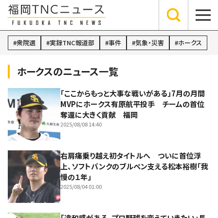
衆院選
実録TNC報道部
事件
気象・災害
ホークス
ホークスのニュース一覧
「ここからもっと大事な戦いがある」7月の月間
MVPにホークス有原航平投手 チームの首位
奪還に大きく貢献 福岡
2025/08/08 14:40
右肩痛乗り越え初タイトルへ ついに首位浮
上、ソフトバンクのブルペン支える松本裕樹「我
慢の１年」
2025/08/04 01:00
「違和感がある。プロ野球を変えていきたい」長