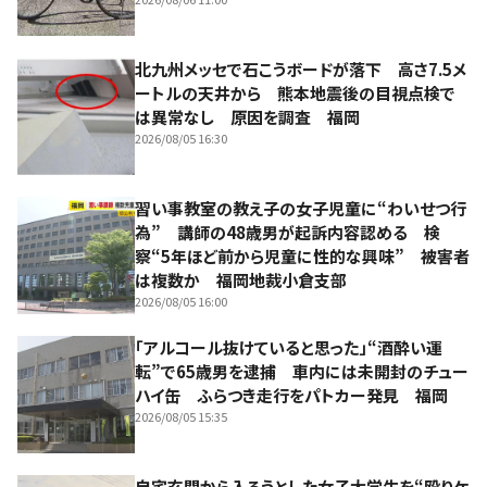
北九州メッセで石こうボードが落下 高さ7.5メ
ートルの天井から 熊本地震後の目視点検で
は異常なし 原因を調査 福岡
2026/08/05 16:30
習い事教室の教え子の女子児童に“わいせつ行
為” 講師の48歳男が起訴内容認める 検
察“5年ほど前から児童に性的な興味” 被害者
は複数か 福岡地裁小倉支部
2026/08/05 16:00
「アルコール抜けていると思った」“酒酔い運
転”で65歳男を逮捕 車内には未開封のチュー
ハイ缶 ふらつき走行をパトカー発見 福岡
2026/08/05 15:35
自宅玄関から入ろうとした女子大学生を“殴りケ