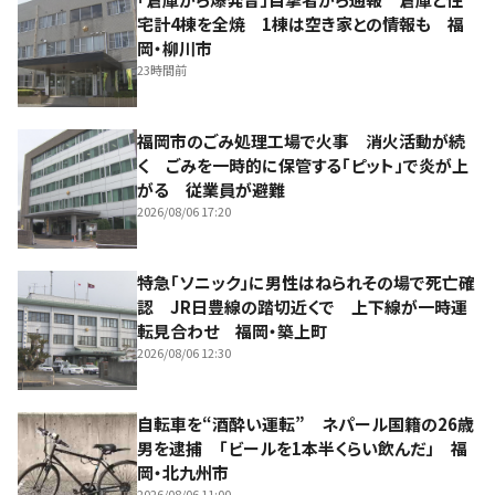
宅計4棟を全焼 1棟は空き家との情報も 福
岡・柳川市
23時間前
福岡市のごみ処理工場で火事 消火活動が続
く ごみを一時的に保管する「ピット」で炎が上
がる 従業員が避難
2026/08/06 17:20
特急「ソニック」に男性はねられその場で死亡確
認 JR日豊線の踏切近くで 上下線が一時運
転見合わせ 福岡・築上町
2026/08/06 12:30
自転車を“酒酔い運転” ネパール国籍の26歳
男を逮捕 「ビールを1本半くらい飲んだ」 福
岡・北九州市
2026/08/06 11:00