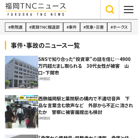
衆院選
実録TNC報道部
事件
気象・災害
ホークス
事件・事故のニュース一覧
SNSで知り合った“投資家”の話を信じ…4900
万円超だまし取られる 30代女性が被害 山
口・下関市
1時間前
西鉄福岡駅と薬院駅の構内で不適切音声 下
品な言葉含む歌声など 外部から不正に流され
たか 警察に被害届提出も検討
8時間前
「倉庫から爆発音」目撃者から通報 倉庫と住