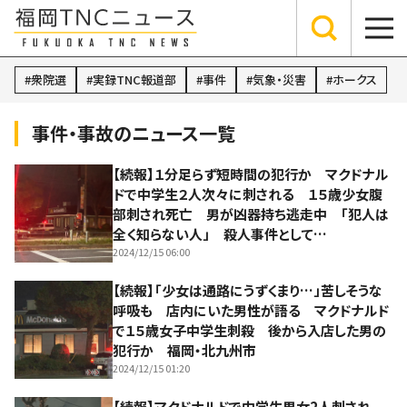
衆院選
実録TNC報道部
事件
気象・災害
ホークス
事件・事故のニュース一覧
【続報】１分足らず短時間の犯行か マクドナル
ドで中学生２人次々に刺される １５歳少女腹
部刺され死亡 男が凶器持ち逃走中 「犯人は
全く知らない人」 殺人事件として…
2024/12/15 06:00
【続報】「少女は通路にうずくまり…」苦しそうな
呼吸も 店内にいた男性が語る マクドナルド
で１５歳女子中学生刺殺 後から入店した男の
犯行か 福岡・北九州市
2024/12/15 01:20
【続報】マクドナルドで中学生男女2人刺され