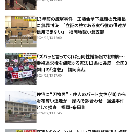
13年前の銃撃事件 工藤会傘下組織の元組長
に無罪判決 「立証の柱である実行役の供述が
信用できない」 福岡地裁小倉支部
2024/12/13 18:00
「ズバッと言ってくれた」同性婚訴訟で初判断…
幸福追求権を保障する憲法13条に違反 全国3
例目の「違憲」 福岡高裁
2024/12/13 17:00
住宅に“刃物男”…住人のパート女性（40）から
財布奪い逃走か 屋内で鉢合わせ 強盗事件
として捜査 福岡・糸田町
2024/12/13 16:45
高速船「クイーンビートル」日韓航路撤退も視野