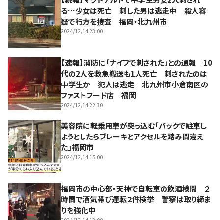
る…少女は死亡 刺した男は逃走中 殺人容
疑で行方を捜査 福岡・北九州市
2024/12/14 23:00
【速報】消防に「ナイフで刺された」との通報 10
代の2人を救急搬送も1人死亡 刺されたのは
中学生か 犯人は逃走 北九州市小倉南区の
ファストフード店 福岡
2024/12/14 22:30
美容院に軽乗用車が突っ込む「バックで駐車し
ようとしたらブレーキとアクセルを踏み間違え
た」福岡市
2024/12/14 15:00
福岡市の中心部・天神で自転車の飲酒検問 ２
時間で酒気帯び運転２件検挙 警察は取り締ま
りを強化中
2024/12/14 13:00