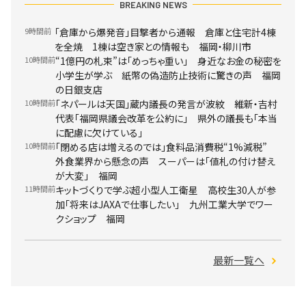
BREAKING NEWS
9時間前
「倉庫から爆発音」目撃者から通報 倉庫と住宅計4棟
を全焼 1棟は空き家との情報も 福岡・柳川市
10時間前
“1億円の札束”は「めっちゃ重い」 身近なお金の秘密を
小学生が学ぶ 紙幣の偽造防止技術に驚きの声 福岡
の日銀支店
10時間前
「ネパールは天国」蔵内議長の発言が波紋 維新・吉村
代表「福岡県議会改革を公約に」 県外の議長も「本当
に配慮に欠けている」
10時間前
「閉める店は増えるのでは」食料品消費税“1%減税”
外食業界から懸念の声 スーパーは「値札の付け替え
が大変」 福岡
11時間前
キットづくりで学ぶ超小型人工衛星 高校生30人が参
加「将来はJAXAで仕事したい」 九州工業大学でワー
クショップ 福岡
最新一覧へ