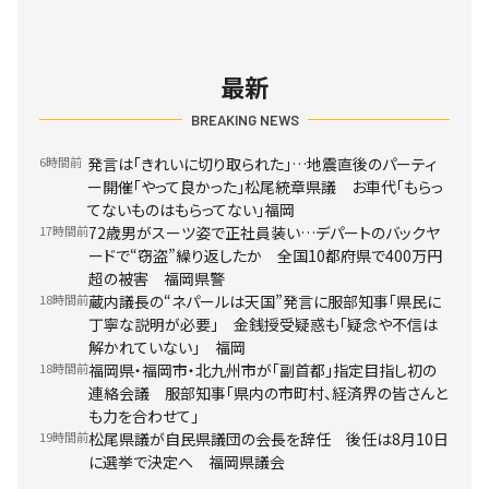
最新
BREAKING NEWS
6時間前
発言は「きれいに切り取られた」…地震直後のパーティ
ー開催「やって良かった」松尾統章県議 お車代「もらっ
てないものはもらってない」福岡
17時間前
72歳男がスーツ姿で正社員装い…デパートのバックヤ
ードで“窃盗”繰り返したか 全国10都府県で400万円
超の被害 福岡県警
18時間前
蔵内議長の“ネパールは天国”発言に服部知事「県民に
丁寧な説明が必要」 金銭授受疑惑も「疑念や不信は
解かれていない」 福岡
18時間前
福岡県・福岡市・北九州市が「副首都」指定目指し初の
連絡会議 服部知事「県内の市町村、経済界の皆さんと
も力を合わせて」
19時間前
松尾県議が自民県議団の会長を辞任 後任は8月10日
に選挙で決定へ 福岡県議会