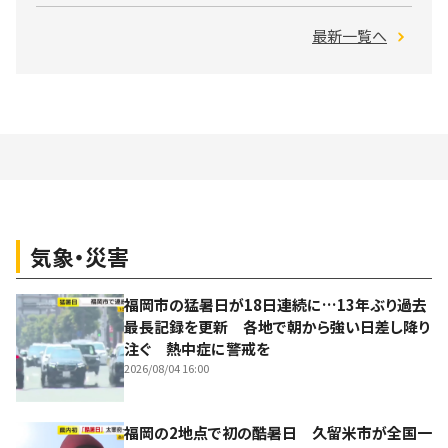
最新一覧へ
気象・災害
福岡市の猛暑日が18日連続に…13年ぶり過去
最長記録を更新 各地で朝から強い日差し降り
注ぐ 熱中症に警戒を
2026/08/04 16:00
福岡の2地点で初の酷暑日 久留米市が全国一