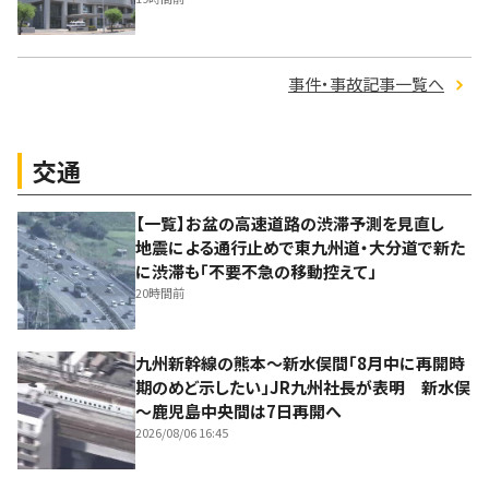
事件・事故記事一覧へ
交通
【一覧】お盆の高速道路の渋滞予測を見直し
地震による通行止めで東九州道・大分道で新た
に渋滞も「不要不急の移動控えて」
20時間前
九州新幹線の熊本～新水俣間「8月中に再開時
期のめど示したい」JR九州社長が表明 新水俣
～鹿児島中央間は7日再開へ
2026/08/06 16:45