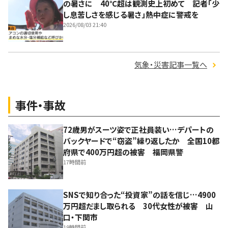
の暑さに 40℃超は観測史上初めて 記者「少
し息苦しさを感じる暑さ」熱中症に警戒を
2026/08/03 21:40
気象・災害記事一覧へ
事件・事故
72歳男がスーツ姿で正社員装い…デパートの
バックヤードで“窃盗”繰り返したか 全国10都
府県で400万円超の被害 福岡県警
17時間前
SNSで知り合った“投資家”の話を信じ…4900
万円超だまし取られる 30代女性が被害 山
口・下関市
19時間前