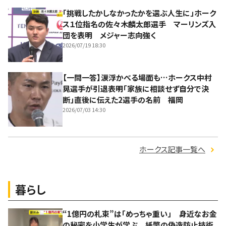
「挑戦したかしなかったかを選ぶ人生に」ホーク
ス１位指名の佐々木麟太郎選手 マーリンズ入
団を表明 メジャー志向強く
2026/07/19 18:30
【一問一答】涙浮かべる場面も…ホークス中村
晃選手が引退表明「家族に相談せず自分で決
断」直後に伝えた2選手の名前 福岡
2026/07/03 14:30
ホークス記事一覧へ
暮らし
“1億円の札束”は「めっちゃ重い」 身近なお金
の秘密を小学生が学ぶ 紙幣の偽造防止技術