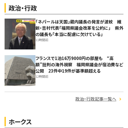
政治・行政
「ネパールは天国」蔵内議長の発言が波紋 維
新・吉村代表「福岡県議会改革を公約に」 県外
の議長も「本当に配慮に欠けている」
11時間前
フランスで1泊16万9000円の部屋も “高
額”批判の海外視察 福岡県議会が宿泊費など
公開 23件中19件が基準額超える
12時間前
政治・行政記事一覧へ
ホークス