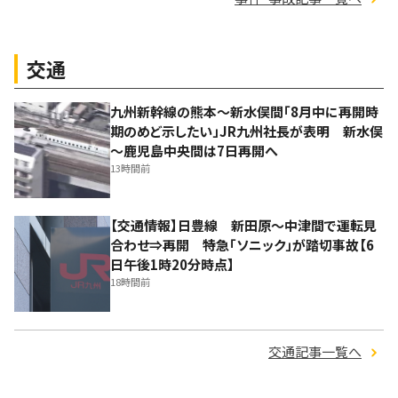
交通
九州新幹線の熊本～新水俣間「8月中に再開時
期のめど示したい」JR九州社長が表明 新水俣
～鹿児島中央間は7日再開へ
13時間前
【交通情報】日豊線 新田原～中津間で運転見
合わせ⇒再開 特急「ソニック」が踏切事故【6
日午後1時20分時点】
18時間前
交通記事一覧へ