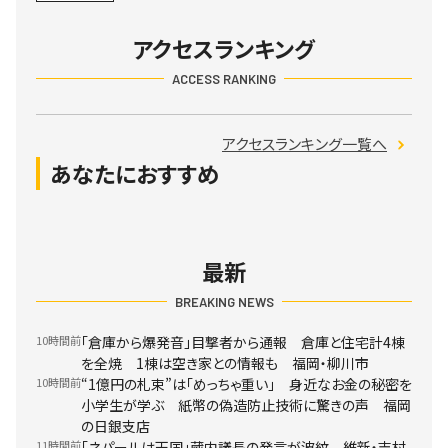
アクセスランキング
ACCESS RANKING
アクセスランキング一覧へ
あなたにおすすめ
最新
BREAKING NEWS
10時間前
「倉庫から爆発音」目撃者から通報 倉庫と住宅計4棟
を全焼 1棟は空き家との情報も 福岡・柳川市
10時間前
“1億円の札束”は「めっちゃ重い」 身近なお金の秘密を
小学生が学ぶ 紙幣の偽造防止技術に驚きの声 福岡
の日銀支店
11時間前
「ネパールは天国」蔵内議長の発言が波紋 維新・吉村