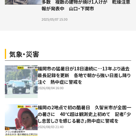
多数 複数の建物が焼け1人けが 乾燥注意
報が発表中 山口・下関市
2025/05/07 15:30
気象・災害
福岡市の猛暑日が18日連続に…13年ぶり過去
最長記録を更新 各地で朝から強い日差し降り
注ぐ 熱中症に警戒を
2026/08/04 16:00
福岡の2地点で初の酷暑日 久留米市が全国一
の暑さに 40℃超は観測史上初めて 記者「少
し息苦しさを感じる暑さ」熱中症に警戒を
2026/08/03 21:40