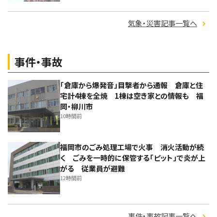
気象・災害記事一覧へ
事件・事故
「倉庫から爆発音」目撃者から通報 倉庫と住
宅計4棟を全焼 1棟は空き家との情報も 福
岡・柳川市
10時間前
福岡市のごみ処理工場で火事 消火活動が続
く ごみを一時的に保管する「ピット」で炎が上
がる 従業員が避難
12時間前
事件・事故記事一覧へ