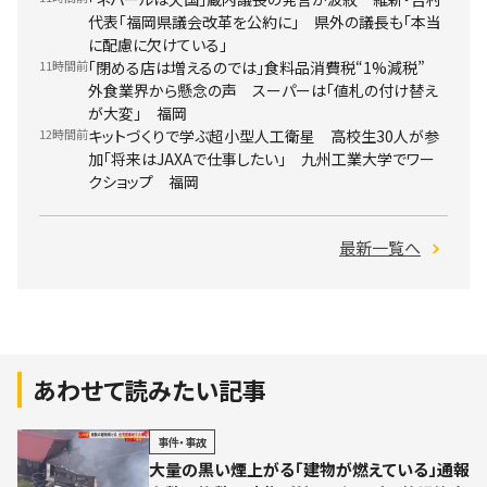
代表「福岡県議会改革を公約に」 県外の議長も「本当
に配慮に欠けている」
11時間前
「閉める店は増えるのでは」食料品消費税“1%減税”
外食業界から懸念の声 スーパーは「値札の付け替え
が大変」 福岡
12時間前
キットづくりで学ぶ超小型人工衛星 高校生30人が参
加「将来はJAXAで仕事したい」 九州工業大学でワー
クショップ 福岡
最新一覧へ
あわせて読みたい記事
事件・事故
大量の黒い煙上がる「建物が燃えている」通報