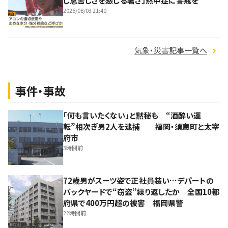
し息苦しさを感じる暑さ」熱中症に警戒を
2026/08/03 21:40
気象・災害記事一覧へ
事件・事故
「何も言いたくない」と黙秘も “酒酔い運
転”相次ぎ男2人を逮捕 福岡・須恵町と太宰
府市
3時間前
72歳男がスーツ姿で正社員装い…デパートの
バックヤードで“窃盗”繰り返したか 全国10都
府県で400万円超の被害 福岡県警
22時間前