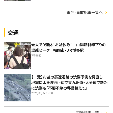
事件・事故記事一覧へ
交通
最大で９連休“お盆休み” 山陽新幹線下りの
混雑ピーク 福岡市・ＪＲ博多駅
5時間前
【一覧】お盆の高速道路の渋滞予測を見直し
地震による通行止めで東九州道・大分道で新た
に渋滞も「不要不急の移動控えて」
2026/08/07 16:00
交通記事一覧へ