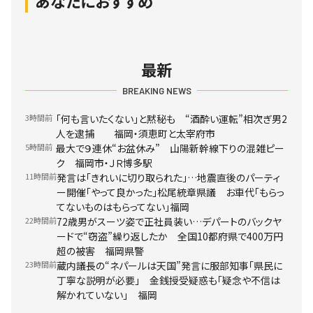
あなたにおすすめ
最新
BREAKING NEWS
3時間前
「何も言いたくない」と黙秘も “酒酔い運転”相次ぎ男2
人を逮捕 福岡・須恵町と太宰府市
5時間前
最大で９連休“お盆休み” 山陽新幹線下りの混雑ピー
ク 福岡市・ＪＲ博多駅
11時間前
発言は「きれいに切り取られた」…地震直後のパーティ
ー開催「やって良かった」松尾統章県議 お車代「もらっ
てないものはもらってない」福岡
22時間前
72歳男がスーツ姿で正社員装い…デパートのバックヤ
ードで“窃盗”繰り返したか 全国10都府県で400万円
超の被害 福岡県警
23時間前
蔵内議長の“ネパールは天国”発言に服部知事「県民に
丁寧な説明が必要」 金銭授受疑惑も「疑念や不信は
解かれていない」 福岡