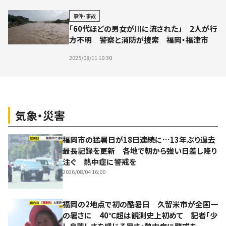
事件・事故
「60代ほどの男女が川に流された」 2人が行
方不明 警察と消防が捜索 福岡・福津市
2025/08/11 10:30
気象・災害
福岡市の猛暑日が18日連続に…13年ぶり過去
最長記録を更新 各地で朝から強い日差し降り
注ぐ 熱中症に警戒を
2026/08/04 16:00
福岡の2地点で初の酷暑日 久留米市が全国一
の暑さに 40℃超は観測史上初めて 記者「少