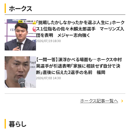
ホークス
「挑戦したかしなかったかを選ぶ人生に」ホーク
ス１位指名の佐々木麟太郎選手 マーリンズ入
団を表明 メジャー志向強く
2026/07/19 18:30
【一問一答】涙浮かべる場面も…ホークス中村
晃選手が引退表明「家族に相談せず自分で決
断」直後に伝えた2選手の名前 福岡
2026/07/03 14:30
ホークス記事一覧へ
暮らし