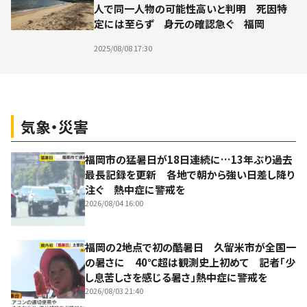
人で同一人物の可能性高いと判明 死因特
定には至らず 身元の確認急ぐ 福岡
2025/08/08 17:30
気象・災害
福岡市の猛暑日が18日連続に…13年ぶり過去
最長記録を更新 各地で朝から強い日差し降り
注ぐ 熱中症に警戒を
2026/08/04 16:00
福岡の2地点で初の酷暑日 久留米市が全国一
の暑さに 40℃超は観測史上初めて 記者「少
し息苦しさを感じる暑さ」熱中症に警戒を
2026/08/03 21:40