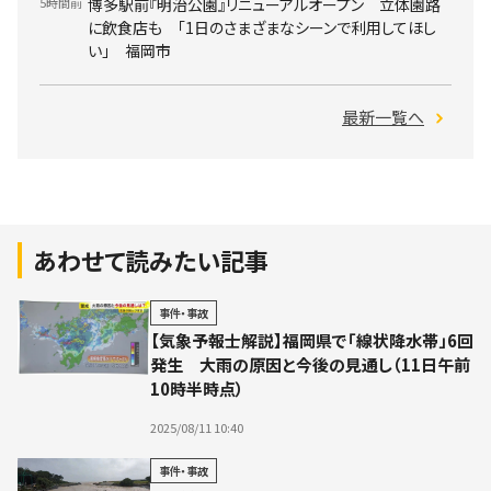
5時間前
博多駅前『明治公園』リニューアルオープン 立体園路
に飲食店も 「1日のさまざまなシーンで利用してほし
い」 福岡市
最新一覧へ
あわせて読みたい記事
事件・事故
【気象予報士解説】福岡県で「線状降水帯」6回
発生 大雨の原因と今後の見通し（11日午前
10時半時点）
2025/08/11 10:40
事件・事故