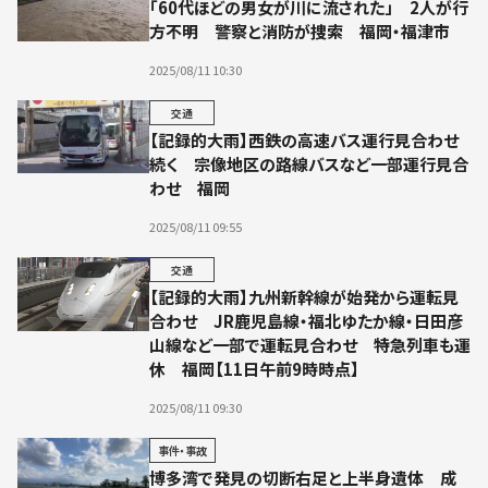
「60代ほどの男女が川に流された」 2人が行
方不明 警察と消防が捜索 福岡・福津市
2025/08/11 10:30
交通
【記録的大雨】西鉄の高速バス運行見合わせ
続く 宗像地区の路線バスなど一部運行見合
わせ 福岡
2025/08/11 09:55
交通
【記録的大雨】九州新幹線が始発から運転見
合わせ JR鹿児島線・福北ゆたか線・日田彦
山線など一部で運転見合わせ 特急列車も運
休 福岡【11日午前9時時点】
2025/08/11 09:30
事件・事故
博多湾で発見の切断右足と上半身遺体 成