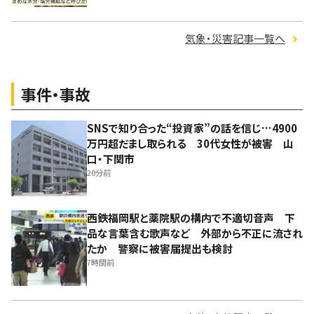
気象・災害記事一覧へ
事件・事故
SNSで知り合った“投資家”の話を信じ…4900
万円超だまし取られる 30代女性が被害 山
口・下関市
20分前
西鉄福岡駅と薬院駅の構内で不適切音声 下
品な言葉含む歌声など 外部から不正に流され
たか 警察に被害届提出も検討
7時間前