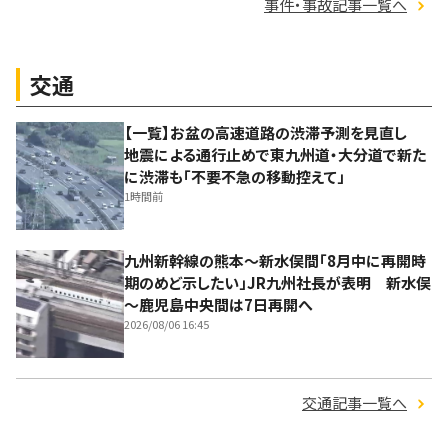
事件・事故記事一覧へ
交通
【一覧】お盆の高速道路の渋滞予測を見直し
地震による通行止めで東九州道・大分道で新た
に渋滞も「不要不急の移動控えて」
1時間前
九州新幹線の熊本～新水俣間「8月中に再開時
期のめど示したい」JR九州社長が表明 新水俣
～鹿児島中央間は7日再開へ
2026/08/06 16:45
交通記事一覧へ