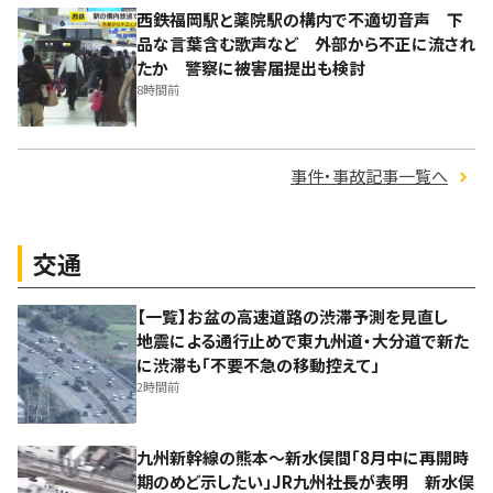
西鉄福岡駅と薬院駅の構内で不適切音声 下
品な言葉含む歌声など 外部から不正に流され
たか 警察に被害届提出も検討
8時間前
事件・事故記事一覧へ
交通
【一覧】お盆の高速道路の渋滞予測を見直し
地震による通行止めで東九州道・大分道で新た
に渋滞も「不要不急の移動控えて」
2時間前
九州新幹線の熊本～新水俣間「8月中に再開時
期のめど示したい」JR九州社長が表明 新水俣