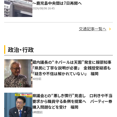
～鹿児島中央間は7日再開へ
2026/08/06 16:45
交通記事一覧へ
政治・行政
蔵内議長の“ネパールは天国”発言に服部知事
「県民に丁寧な説明が必要」 金銭授受疑惑も
「疑念や不信は解かれていない」 福岡
48分前
県議会との“悪しき慣行”見直し 口利きや不当
要求から職員守る条例を提案へ パーティー券
購入問題などを受け 福岡
6時間前