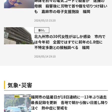
姉妹を別々の電気コードで殺害か 逮捕の
母親 殺害後に刃物で首や腹を切りつけ疑い
も 嘉麻市の母子支援施設 福岡
2026/05/15 15:20
暮らし
北九州市の30代女性がはしか感染 市内で
は今年初 全国ではすでに前年の1.8倍に
不特定多数との接触調べる 福岡
2026/05/14 19:10
気象・災害
福岡市の猛暑日が18日連続に…13年ぶり過去
最長記録を更新 各地で朝から強い日差し降り
注ぐ 熱中症に警戒を