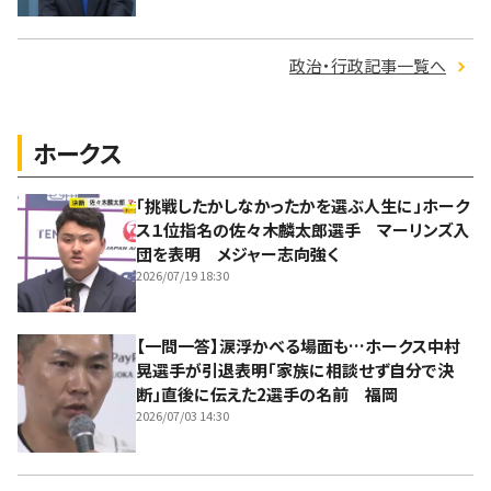
政治・行政記事一覧へ
ホークス
「挑戦したかしなかったかを選ぶ人生に」ホーク
ス１位指名の佐々木麟太郎選手 マーリンズ入
団を表明 メジャー志向強く
2026/07/19 18:30
【一問一答】涙浮かべる場面も…ホークス中村
晃選手が引退表明「家族に相談せず自分で決
断」直後に伝えた2選手の名前 福岡
2026/07/03 14:30