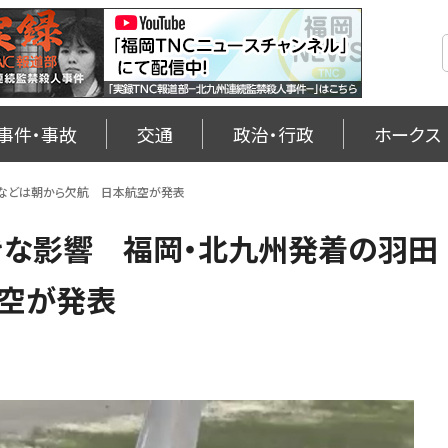
事件・事故
交通
政治・行政
ホークス
線などは朝から欠航 日本航空が発表
きな影響 福岡・北九州発着の羽田
空が発表