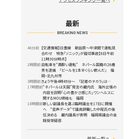
最新
BREAKING NEWS
46分前
【交通情報】日豊線 新田原～中津間で運転見
合わせ 特急「ソニック」が踏切事故【6日午前
11時30分時点】
1時間前
自転車を“酒酔い運転” ネパール国籍の26歳
男を逮捕 「ビールを1本半くらい飲んだ」 福
岡・北九州市
3時間前
きょう午後4時49分～ 「記者のチカラ」は…
17時間前
“ネパールは天国”発言の蔵内氏 海外出張の
内容を説明「心の豊かさ感じた」ワンヘルスに
関するMOU締結も 福岡
18時間前
新しい副議長を選ぶ臨時議会を17日に開催
へ “音声データ”で議員辞職した中尾氏の後
任決める 蔵内議長が表明 福岡県議会の金
銭授受疑惑
最新一覧へ