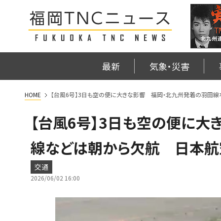
最新
気象・災害
HOME
【台風6号】3日も空の便に大きな影響 福岡・北九州発着の羽田
【台風6号】3日も空の便に大
線などは朝から欠航 日本航
交通
2026/06/02 16:00