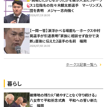
ス１位指名の佐々木麟太郎選手 マーリンズ入
団を表明 メジャー志向強く
2026/07/19 18:30
【一問一答】涙浮かべる場面も…ホークス中村
晃選手が引退表明「家族に相談せず自分で決
断」直後に伝えた2選手の名前 福岡
2026/07/03 14:30
ホークス記事一覧へ
暮らし
被爆地の残り火「絶やすことなく守り続ける」
八女市で平和祈念式典 平和への誓い新た
に 福岡