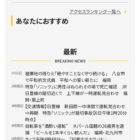
アクセスランキング一覧へ
あなたにおすすめ
最新
BREAKING NEWS
38分前
被爆地の残り火「絶やすことなく守り続ける」 八女市
で平和祈念式典 平和への誓い新たに 福岡
3時間前
特急「ソニック」に男性はねられその場で死亡確認 JR
日豊線の踏切近くで 上下線が一時運転見合わせ 福
岡・築上町
4時間前
【交通情報】日豊線 新田原～中津間で運転見合わせ
⇒再開 特急「ソニック」が踏切事故【6日午後1時20分
時点】
4時間前
自転車を“酒酔い運転” ネパール国籍の26歳男を逮
捕 「ビールを1本半くらい飲んだ」 福岡・北九州市
6時間前
きょう午後4時49分～ 「記者のチカラ」は…