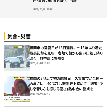
件・事故の両面で調べ 福岡
2026/06/09 10:00
気象・災害
福岡市の猛暑日が18日連続に…13年ぶり過去
最長記録を更新 各地で朝から強い日差し降り
注ぐ 熱中症に警戒を
2026/08/04 16:00
福岡の2地点で初の酷暑日 久留米市が全国一
の暑さに 40℃超は観測史上初めて 記者「少
し息苦しさを感じる暑さ」熱中症に警戒を
2026/08/03 21:40