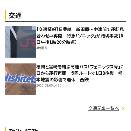
交通
【交通情報】日豊線 新田原～中津間で運転見
合わせ⇒再開 特急「ソニック」が踏切事故【6
日午後1時20分時点】
4時間前
福岡と宮崎を結ぶ高速バス「フェニックス号」7
日から運行再開 う回ルートで1日8往復 熊
本地震の影響で運休 西鉄
2026/08/05 14:30
交通記事一覧へ