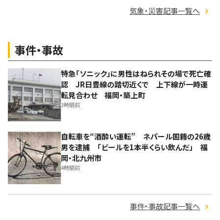
気象・災害記事一覧へ
事件・事故
特急「ソニック」に男性はねられその場で死亡確
認 JR日豊線の踏切近くで 上下線が一時運
転見合わせ 福岡・築上町
3時間前
自転車を“酒酔い運転” ネパール国籍の26歳
男を逮捕 「ビールを1本半くらい飲んだ」 福
岡・北九州市
4時間前
事件・事故記事一覧へ