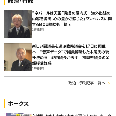
政治・行政
“ネパールは天国”発言の蔵内氏 海外出張の
内容を説明「心の豊かさ感じた」ワンヘルスに関
するMOU締結も 福岡
21時間前
新しい副議長を選ぶ臨時議会を17日に開催
へ “音声データ”で議員辞職した中尾氏の後
任決める 蔵内議長が表明 福岡県議会の金
銭授受疑惑
21時間前
政治・行政記事一覧へ
ホークス
「挑戦したかしなかったかを選ぶ人生に」ホーク