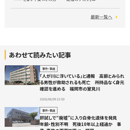
最新一覧へ
あわせて読みたい記事
事件・事故
「人が川に浮いている」と通報 高齢とみられ
る男性が救助されるも死亡 所持品なく身元
確認を進める 福岡市の室見川
2026/06/09 13:50
事件・事故
肝試しで“廃墟”に入り白骨化遺体を発見
年齢・性別不明 死後10年以上経過か 事