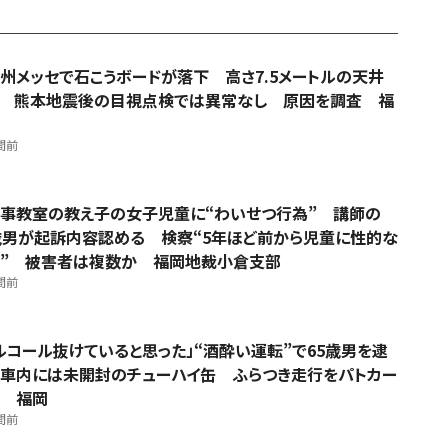
州メッセで石こうボードが落下 高さ7.5メートルの天井
 熊本地震後の目視点検では異常なし 原因を調査 福
間前
事教室の教え子の女子児童に“わいせつ行為” 講師の
歳男が起訴内容認める 検察“5年ほど前から児童に性的な
” 被害者は複数か 福岡地裁小倉支部
間前
ルコール抜けていると思った」“酒酔い運転”で65歳男を逮
車内には未開封のチューハイ缶 ふらつき走行をパトカー
 福岡
間前