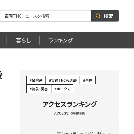
検索
暮らし
ランキング
後
衆院選
実録TNC報道部
事件
気象・災害
ホークス
アクセスランキング
ACCESS RANKING
アクセスランキング一覧へ