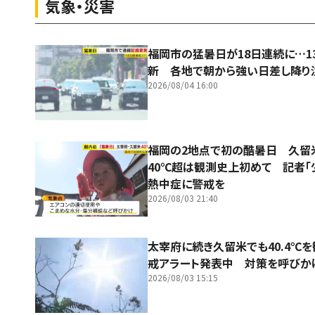
気象・災害
福岡市の猛暑日が18日連続に…1
新 各地で朝から強い日差し降り
2026/08/04 16:00
福岡の2地点で初の酷暑日 久
40℃超は観測史上初めて 記者「
熱中症に警戒を
2026/08/03 21:40
太宰府に続き久留米でも40.4℃
戒アラート発表中 対策を呼びか
2026/08/03 15:15