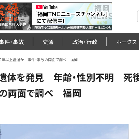
事件・事故
交通
政治・行政
ホークス
10年以上経過か 事件・事故の両面で調べ 福岡
化遺体を発見 年齢・性別不明 死
故の両面で調べ 福岡