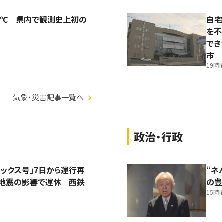
2℃ 県内で観測史上初の
自宅
を不
でき
市
19時
気象・災害記事一覧へ
政治・行政
ックス号」7日から運行再
“ネ
本地震の影響で運休 西鉄
の豊
15時