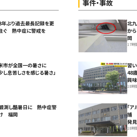
事件・事故
3年ぶり過去最長記録を更
北九
注ぐ 熱中症に警戒を
から
岡
17時
留米市が全国一の暑さに
習い
少し息苦しさを感じる暑さ」
48
興味
18時
を観測し酷暑日に 熱中症警
「ア
け 福岡
捕 
発見
18時