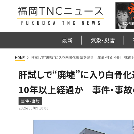
最新
気象・災害
HOME
肝試しで“廃墟”に入り白骨化遺体を発見 年齢・性別不明 死後
肝試しで“廃墟”に入り白骨
10年以上経過か 事件・事
事件・事故
2026/06/09 10:00