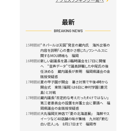
最新
BREAKING NEWS
15時間前
“ネパールは天国”発言の蔵内氏 海外出張の
内容を説明「心の豊かさ感じた」ワンヘルスに
関するMOU締結も 福岡
16時間前
新しい副議長を選ぶ臨時議会を17日に開催
へ “音声データ”で議員辞職した中尾氏の後
任決める 蔵内議長が表明 福岡県議会の金
銭授受疑惑
17時間前
夏の甲子園が開会 暑さ対策で午後4時から
開会式 東筑（福岡）は6日に神村学園（鹿児
島）と対戦
17時間前
蔵内議長「否定的な考えだったわけではない」
第三者委員会の設置を弁護士会に要請へ 福
岡県議会の金銭授受疑惑
17時間前
大丸福岡天神店で「夏の北海道展」 海鮮やス
イーツなど48店舗の味が集結 九州初「飲む
白い恋人」も 8月17日まで 福岡市