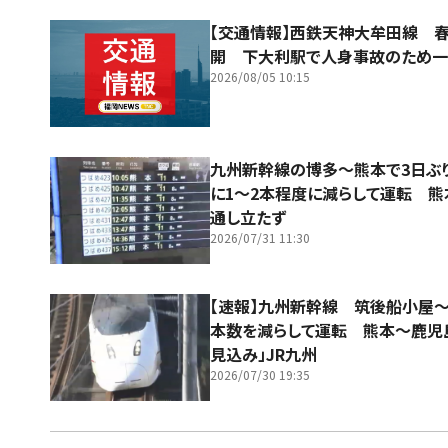
【交通情報】西鉄天神大牟田線 
開 下大利駅で人身事故のため
2026/08/05 10:15
九州新幹線の博多～熊本で3日ぶり
に1～2本程度に減らして運転 
通し立たず
2026/07/31 11:30
【速報】九州新幹線 筑後船小屋
本数を減らして運転 熊本～鹿児
見込み」JR九州
2026/07/30 19:35