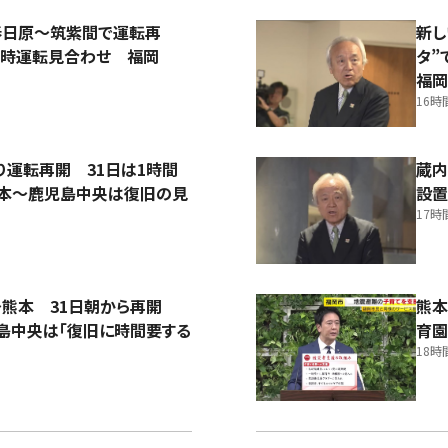
春日原～筑紫間で運転再
新し
一時運転見合わせ 福岡
タ
福岡
16時
運転再開 31日は1時間
蔵内
熊本～鹿児島中央は復旧の見
設置
17時
～熊本 31日朝から再開
熊本
島中央は「復旧に時間要する
育園
18時