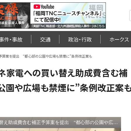
事件・事故
交通
政治・行政
ホークス
予算案を提出 “都心部の公園や広場も禁煙に”条例改正案も
ネ家電への買い替え助成費含む補
公園や広場も禁煙に”条例改正案