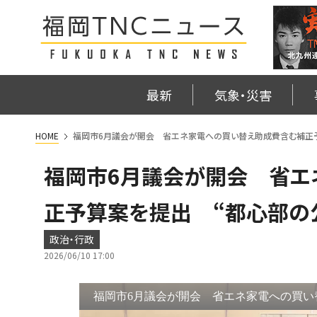
最新
気象・災害
HOME
福岡市6月議会が開会 省エネ家電への買い替え助成費含む補正
福岡市6月議会が開会 省エ
正予算案を提出 “都心部の
政治・行政
2026/06/10 17:00