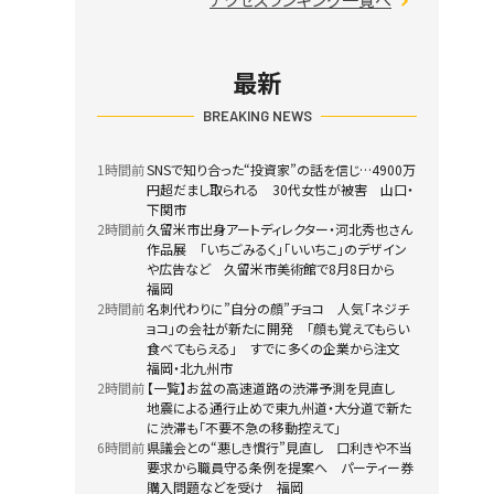
最新
BREAKING NEWS
1時間前
SNSで知り合った“投資家”の話を信じ…4900万
円超だまし取られる 30代女性が被害 山口・
下関市
2時間前
久留米市出身アートディレクター・河北秀也さん
作品展 「いちごみるく」「いいちこ」のデザイン
や広告など 久留米市美術館で8月8日から
福岡
2時間前
名刺代わりに”自分の顔”チョコ 人気「ネジチ
ョコ」の会社が新たに開発 「顔も覚えてもらい
食べてもらえる」 すでに多くの企業から注文
福岡・北九州市
2時間前
【一覧】お盆の高速道路の渋滞予測を見直し
地震による通行止めで東九州道・大分道で新た
に渋滞も「不要不急の移動控えて」
6時間前
県議会との“悪しき慣行”見直し 口利きや不当
要求から職員守る条例を提案へ パーティー券
購入問題などを受け 福岡