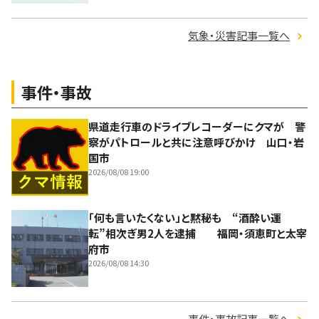
気象・災害記事一覧へ
事件・事故
県道走行車のドライブレコーダーにクマが 警
察がパトロールと共に注意呼びかけ 山口・岩
国市
2026/08/08 19:00
「何も言いたくない」と黙秘も “酒酔い運
転”相次ぎ男2人を逮捕 福岡・須恵町と太宰
府市
2026/08/08 14:30
事件・事故記事一覧へ