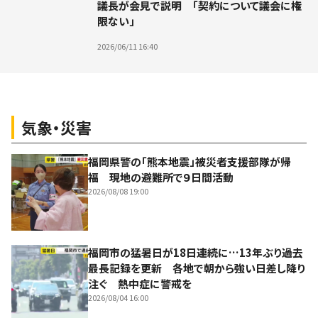
議長が会見で説明 「契約について議会に権
限ない」
2026/06/11 16:40
気象・災害
福岡県警の「熊本地震」被災者支援部隊が帰
福 現地の避難所で９日間活動
2026/08/08 19:00
福岡市の猛暑日が18日連続に…13年ぶり過去
最長記録を更新 各地で朝から強い日差し降り
注ぐ 熱中症に警戒を
2026/08/04 16:00