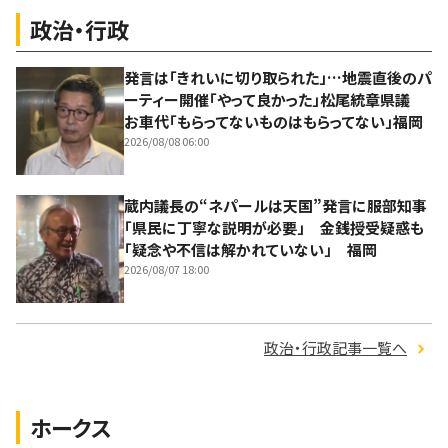
政治・行政
発言は「きれいに切り取られた」…地震直後のパ
ーティー開催「やって良かった」松尾統章県議
お車代「もらってないものはもらってない」福岡
2026/08/08 06:00
蔵内議長の“ネパールは天国”発言に服部知事
「県民に丁寧な説明が必要」 金銭授受疑惑も
「疑念や不信は解かれていない」 福岡
2026/08/07 18:00
政治・行政記事一覧へ
ホークス