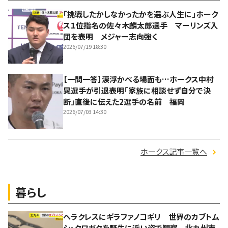
「挑戦したかしなかったかを選ぶ人生に」ホーク
ス１位指名の佐々木麟太郎選手 マーリンズ入
団を表明 メジャー志向強く
2026/07/19 18:30
【一問一答】涙浮かべる場面も…ホークス中村
晃選手が引退表明「家族に相談せず自分で決
断」直後に伝えた2選手の名前 福岡
2026/07/03 14:30
ホークス記事一覧へ
暮らし
ヘラクレスにギラファノコギリ 世界のカブトム
シ・クワガタを野生に近い姿で観察 北九州市