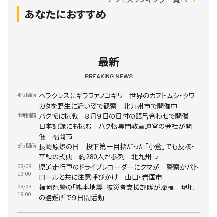
あなたにおすすめ
最新
BREAKING NEWS
4時間前
ヘラクレスにギラファノコギリ 世界のカブトムシ・クワ
ガタを野生に近い姿で観察 北九州市で開催中
4時間前
バク転に挑戦 ８月９日の日付の語呂合わせで開催
日本記録にも挑む バク転専門教室運営の会社が開
催 福岡市
8時間前
長崎原爆の日 投下第一目標だった「小倉」でも反核・
平和の式典 約280人が参列 北九州市
08/08
県道走行車のドライブレコーダーにクマが 警察がパト
19:00
ロールと共に注意呼びかけ 山口・岩国市
08/08
福岡県警の「熊本地震」被災者支援部隊が帰福 現地
19:00
の避難所で９日間活動