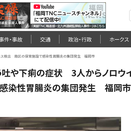
事件・事故
交通
政治・行政
ホークス
イルス検出 南区の保育施設で感染性胃腸炎の集団発生 福岡市
う吐や下痢の症状 3人からノロウ
で感染性胃腸炎の集団発生 福岡市