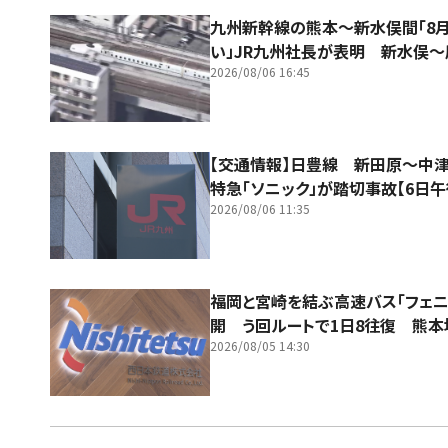
九州新幹線の熊本～新水俣間「8
い」JR九州社長が表明 新水俣
2026/08/06 16:45
【交通情報】日豊線 新田原～
特急「ソニック」が踏切事故【6日午
2026/08/06 11:35
福岡と宮崎を結ぶ高速バス「フェニ
開 う回ルートで1日8往復 熊
2026/08/05 14:30