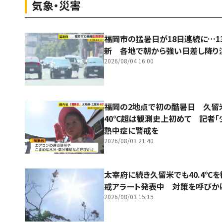
気象・災害
福岡市の猛暑日が18日連続に…1
新 各地で朝から強い日差し降り
2026/08/04 16:00
福岡の2地点で初の酷暑日 久
40℃超は観測史上初めて 記者「
熱中症に警戒を
2026/08/03 21:40
太宰府に続き久留米でも40.4℃
戒アラート発表中 対策を呼びか
2026/08/03 15:15