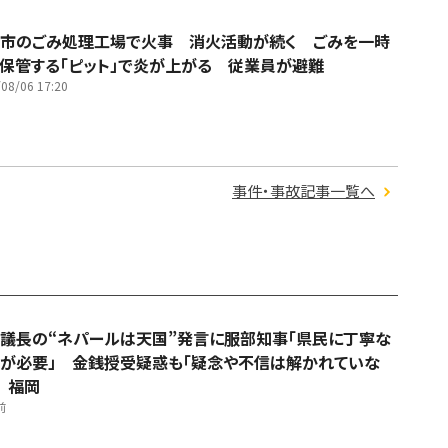
市のごみ処理工場で火事 消火活動が続く ごみを一時
保管する「ピット」で炎が上がる 従業員が避難
08/06 17:20
事件・事故記事一覧へ
議長の“ネパールは天国”発言に服部知事「県民に丁寧な
が必要」 金銭授受疑惑も「疑念や不信は解かれていな
 福岡
前