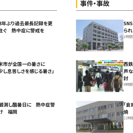
事件・事故
3年ぶり過去最長記録を更
SN
注ぐ 熱中症に警戒を
られ
1時
留米市が全国一の暑さに
西鉄
少し息苦しさを感じる暑さ」
声な
討
8時
を観測し酷暑日に 熱中症警
「倉
け 福岡
焼 
22時