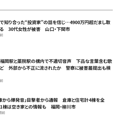
Sで知り合った“投資家”の話を信じ…4900万円超だまし取
る 30代女性が被害 山口・下関市
間前
福岡駅と薬院駅の構内で不適切音声 下品な言葉含む歌
ど 外部から不正に流されたか 警察に被害届提出も検
間前
庫から爆発音」目撃者から通報 倉庫と住宅計4棟を全
1棟は空き家との情報も 福岡・柳川市
間前