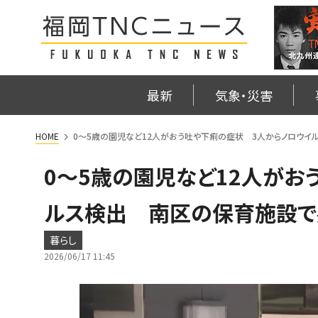
最新
気象・災害
HOME
0～5歳の園児など12人がおう吐や下痢の症状 3人からノロウ
0～5歳の園児など12人がお
ルス検出 南区の保育施設
暮らし
2026/06/17 11:45