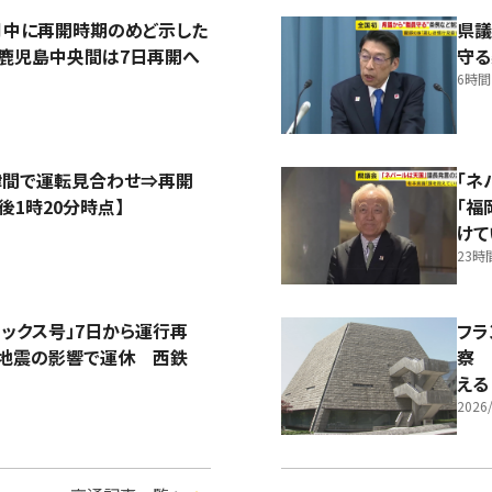
月中に再開時期のめど示した
県議
～鹿児島中央間は7日再開へ
守る
6時
中津間で運転見合わせ⇒再開
「ネ
後1時20分時点】
「福
けて
23時
ックス号」7日から運行再
フラ
本地震の影響で運休 西鉄
察 
える
2026/