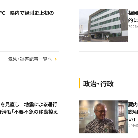
2℃ 県内で観測史上初の
福岡
的に
2026/
気象・災害記事一覧へ
政治・行政
測を見直し 地震による通行
蔵内
渋滞も「不要不急の移動控え
説明
い」
14分