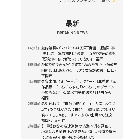
最新
BREAKING NEWS
14分前
蔵内議長の“ネパールは天国”発言に服部知事
「県民に丁寧な説明が必要」 金銭授受疑惑も
「疑念や不信は解かれていない」 福岡
1時間前
SNSで知り合った“投資家”の話を信じ…4900万
円超だまし取られる 30代女性が被害 山口・
下関市
2時間前
久留米市出身アートディレクター・河北秀也さん
作品展 「いちごみるく」「いいちこ」のデザイン
や広告など 久留米市美術館で8月8日から
福岡
2時間前
名刺代わりに”自分の顔”チョコ 人気「ネジチ
ョコ」の会社が新たに開発 「顔も覚えてもらい
食べてもらえる」 すでに多くの企業から注文
福岡・北九州市
2時間前
【一覧】お盆の高速道路の渋滞予測を見直し
地震による通行止めで東九州道・大分道で新た
に渋滞も「不要不急の移動控えて」