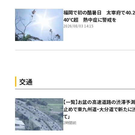
福岡で初の酷暑日 太宰府で40.
40℃超 熱中症に警戒を
2026/08/03 14:15
交通
【一覧】お盆の高速道路の渋滞予
止めで東九州道・大分道で新たに
て」
2時間前