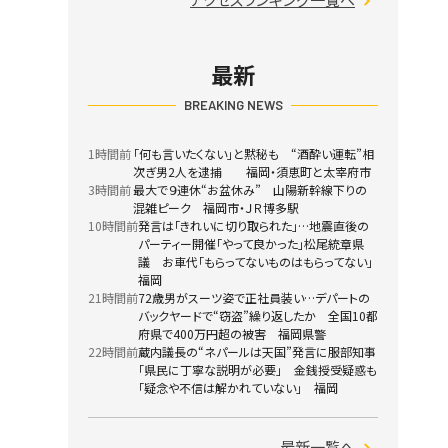
最新
BREAKING NEWS
1時間前
「何も言いたくない」と黙秘も “酒酔い運転”相
次ぎ男2人を逮捕 福岡・須恵町と太宰府市
3時間前
最大で９連休“お盆休み” 山陽新幹線下りの
混雑ピーク 福岡市・ＪＲ博多駅
10時間前
発言は「きれいに切り取られた」…地震直後の
パーティー開催「やって良かった」松尾統章県
議 お車代「もらってないものはもらってない」
福岡
21時間前
72歳男がスーツ姿で正社員装い…デパートの
バックヤードで“窃盗”繰り返したか 全国10都
府県で400万円超の被害 福岡県警
22時間前
蔵内議長の“ネパールは天国”発言に服部知事
「県民に丁寧な説明が必要」 金銭授受疑惑も
「疑念や不信は解かれていない」 福岡
最新一覧へ