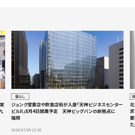
暮らし
実
ジュンク堂書店や飲食店街が入居「天神ビジネスセンター
北
九
ビルII」8月4日開業予定 天神ビッグバンの新拠点に
求
福岡
要
た
2026/07/09 15:30