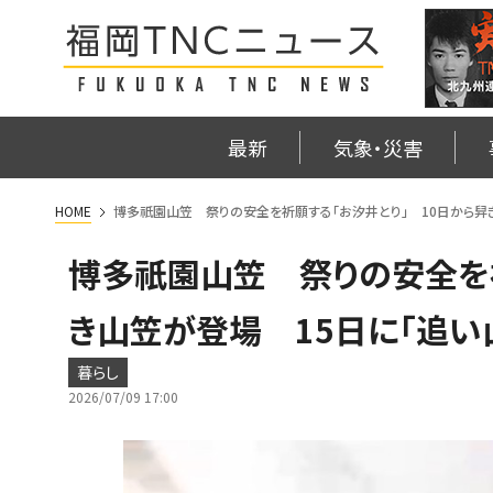
最新
気象・災害
HOME
博多祇園山笠 祭りの安全を祈願する「お汐井とり」 10日から舁
博多祇園山笠 祭りの安全を祈
き山笠が登場 15日に「追い
暮らし
2026/07/09 17:00