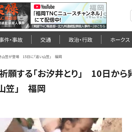
事件・事故
交通
政治・行政
ホークス
き山笠が登場 15日に「追い山笠」 福岡
願する「お汐井とり」 10日から
山笠」 福岡