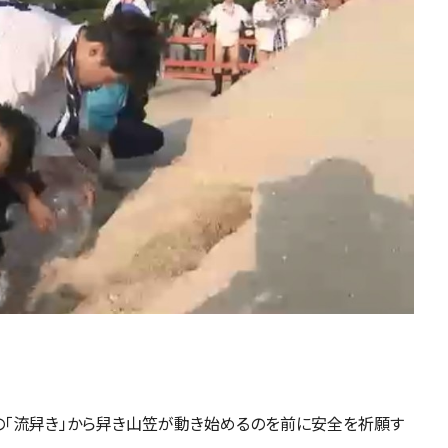
日の「流舁き」から舁き山笠が動き始めるのを前に安全を祈願す