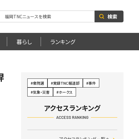
検索
暮らし
ランキング
舁
衆院選
実録TNC報道部
事件
気象・災害
ホークス
アクセスランキング
ACCESS RANKING
アクセスランキング一覧へ