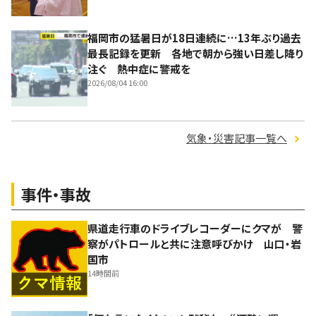
福岡市の猛暑日が18日連続に…13年ぶり過去
最長記録を更新 各地で朝から強い日差し降り
注ぐ 熱中症に警戒を
2026/08/04 16:00
気象・災害記事一覧へ
事件・事故
県道走行車のドライブレコーダーにクマが 警
察がパトロールと共に注意呼びかけ 山口・岩
国市
14時間前