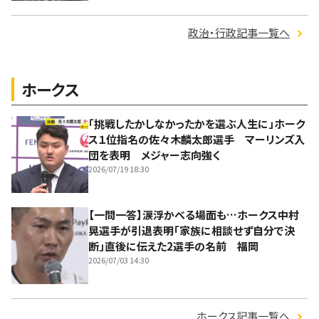
政治・行政記事一覧へ
ホークス
「挑戦したかしなかったかを選ぶ人生に」ホーク
ス１位指名の佐々木麟太郎選手 マーリンズ入
団を表明 メジャー志向強く
2026/07/19 18:30
【一問一答】涙浮かべる場面も…ホークス中村
晃選手が引退表明「家族に相談せず自分で決
断」直後に伝えた2選手の名前 福岡
2026/07/03 14:30
ホークス記事一覧へ