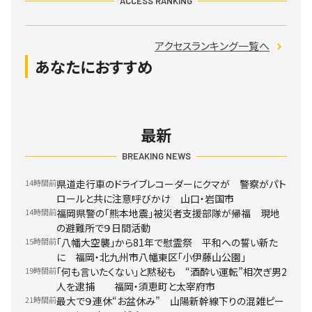
ACCESS RANKING
アクセスランキング一覧へ
あなたにおすすめ
最新
BREAKING NEWS
14時間前
県道走行車のドライブレコーダーにクマが 警察がパト
ロールと共に注意呼びかけ 山口・岩国市
14時間前
福岡県警の「熊本地震」被災者支援部隊が帰福 現地
の避難所で９日間活動
15時間前
「八幡大空襲」から81年で慰霊祭 平和への誓い新た
に 福岡・北九州市八幡東区「小伊藤山公園」
19時間前
「何も言いたくない」と黙秘も “酒酔い運転”相次ぎ男2
人を逮捕 福岡・須恵町と太宰府市
21時間前
最大で９連休“お盆休み” 山陽新幹線下りの混雑ピー