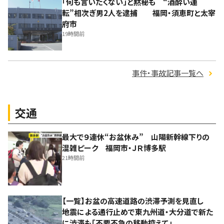
「何も言いたくない」と黙秘も “酒酔い運
転”相次ぎ男2人を逮捕 福岡・須恵町と太宰
府市
19時間前
事件・事故記事一覧へ
交通
最大で９連休“お盆休み” 山陽新幹線下りの
混雑ピーク 福岡市・ＪＲ博多駅
21時間前
【一覧】お盆の高速道路の渋滞予測を見直し
地震による通行止めで東九州道・大分道で新た
に渋滞も「不要不急の移動控えて」