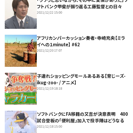
フトバンク甲斐が振り返る工藤監督との日々
2021/12/22 15:00
アフリカンパーカッション奏者・寺崎充央【ミラ
イへの１minute】 #62
2021/12/20 17:07
子連れショッピングモールあるある【育じーズ-
ikug-zoo- / アニメ】
2021/12/19 18:18
ソフトバンクにFA移籍の又吉が決意表明 400
試合登板の「便利屋」加入で投手陣はどうなる
2021/12/18 15:00