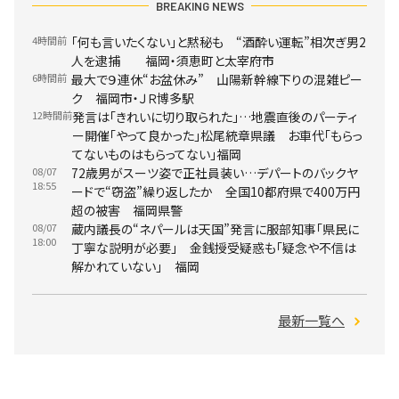
BREAKING NEWS
4時間前
「何も言いたくない」と黙秘も “酒酔い運転”相次ぎ男2
人を逮捕 福岡・須恵町と太宰府市
6時間前
最大で９連休“お盆休み” 山陽新幹線下りの混雑ピー
ク 福岡市・ＪＲ博多駅
12時間前
発言は「きれいに切り取られた」…地震直後のパーティ
ー開催「やって良かった」松尾統章県議 お車代「もらっ
てないものはもらってない」福岡
08/07
72歳男がスーツ姿で正社員装い…デパートのバックヤ
18:55
ードで“窃盗”繰り返したか 全国10都府県で400万円
超の被害 福岡県警
08/07
蔵内議長の“ネパールは天国”発言に服部知事「県民に
18:00
丁寧な説明が必要」 金銭授受疑惑も「疑念や不信は
解かれていない」 福岡
最新一覧へ