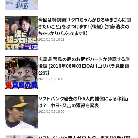
今回は特別編！「クロちゃんがひろゆきさんに聞
きたいこと」をぶつけます！（後編）【加藤浩次の
ちゃっかりバズってます!!】
2021/12/17 18:11
広島県 宮島の鹿のお尻がハートか確認する旅
後編 (2016年06月03日OA）【ゴリパラ見聞録
公式】
2021/12/16 16:49
ソフトバンク過去の「FA人的補償による移籍」
は？ 中日・又吉の獲得を発表
2021/12/15 15:00
ソフトバンクと巨人が史上初 来季「投手」「野