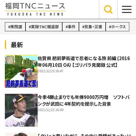
衆院選
実録TNC報道部
事件
気象・災害
ホークス
最新
佐賀県 肥前夢街道で忍者になる旅 前編 (2016
年06月10日 OA）【ゴリパラ見聞録 公式】
2021/12/23 16:47
今季4勝止まりでも年俸9000万円増 ソフトバ
ンクが武田に4年契約を提示した背景
2021/12/22 16:00
「クソっと思いながら、その中に愛情があった」ソ