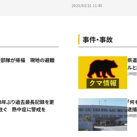
2025/03/21 11:45
事件・事故
援部隊が帰福 現地の避難
県道
ルと
2時
3年ぶり過去最長記録を更
「何
注ぐ 熱中症に警戒を
逮
6時