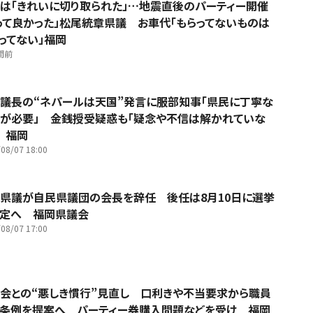
は「きれいに切り取られた」…地震直後のパーティー開催
って良かった」松尾統章県議 お車代「もらってないものは
ってない」福岡
間前
議長の“ネパールは天国”発言に服部知事「県民に丁寧な
が必要」 金銭授受疑惑も「疑念や不信は解かれていな
 福岡
08/07 18:00
県議が自民県議団の会長を辞任 後任は8月10日に選挙
決定へ 福岡県議会
08/07 17:00
会との“悪しき慣行”見直し 口利きや不当要求から職員
条例を提案へ パーティー券購入問題などを受け 福岡