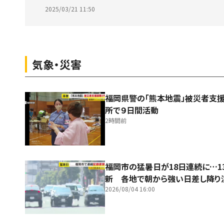
2025/03/21 11:50
気象・災害
福岡県警の「熊本地震」被災者支
所で９日間活動
2時間前
福岡市の猛暑日が18日連続に…1
新 各地で朝から強い日差し降り
2026/08/04 16:00