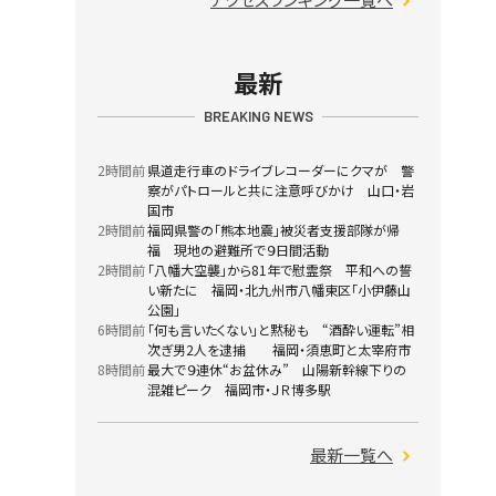
最新
BREAKING NEWS
2時間前
県道走行車のドライブレコーダーにクマが 警
察がパトロールと共に注意呼びかけ 山口・岩
国市
2時間前
福岡県警の「熊本地震」被災者支援部隊が帰
福 現地の避難所で９日間活動
2時間前
「八幡大空襲」から81年で慰霊祭 平和への誓
い新たに 福岡・北九州市八幡東区「小伊藤山
公園」
6時間前
「何も言いたくない」と黙秘も “酒酔い運転”相
次ぎ男2人を逮捕 福岡・須恵町と太宰府市
8時間前
最大で９連休“お盆休み” 山陽新幹線下りの
混雑ピーク 福岡市・ＪＲ博多駅
最新一覧へ