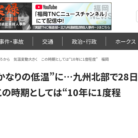
事件・事故
交通
政治・行政
ホークス
ろから 気温変動大きく この時期としては“10年に1度程度” 福岡
かなりの低温”に…九州北部で28
の時期としては“10年に1度程