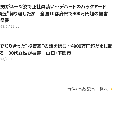
歳男がスーツ姿で正社員装い…デパートのバックヤード
窃盗”繰り返したか 全国10都府県で400万円超の被害
県警
08/07 18:55
Sで知り合った“投資家”の話を信じ…4900万円超だまし取
る 30代女性が被害 山口・下関市
08/07 17:00
事件・事故記事一覧へ