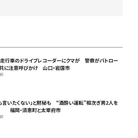
走行車のドライブレコーダーにクマが 警察がパトロー
共に注意呼びかけ 山口・岩国市
間前
も言いたくない」と黙秘も “酒酔い運転”相次ぎ男2人を
捕 福岡・須恵町と太宰府市
間前