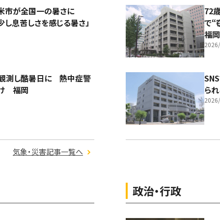
留米市が全国一の暑さに
72
少し息苦しさを感じる暑さ」
で“
福岡
2026/
を観測し酷暑日に 熱中症警
SN
け 福岡
られ
2026/
気象・災害記事一覧へ
政治・行政