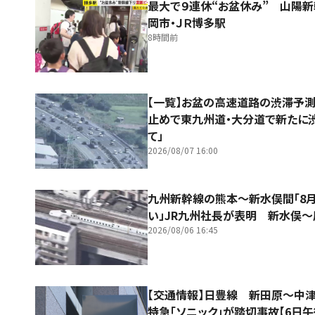
最大で９連休“お盆休み” 山陽
岡市・ＪＲ博多駅
8時間前
【一覧】お盆の高速道路の渋滞予
止めで東九州道・大分道で新たに
て」
2026/08/07 16:00
九州新幹線の熊本～新水俣間「8
い」JR九州社長が表明 新水俣
2026/08/06 16:45
【交通情報】日豊線 新田原～
特急「ソニック」が踏切事故【6日午