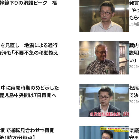
新幹線下りの混雑ピーク 福
発言
「や
もら
15時
測を見直し 地震による通行
蔵内
渋滞も「不要不急の移動控え
説明
い」
2026/
月中に再開時期のめど示した
松尾
～鹿児島中央間は7日再開へ
で
2026/
中津間で運転見合わせ⇒再開
県議
後1時20分時点】
守る