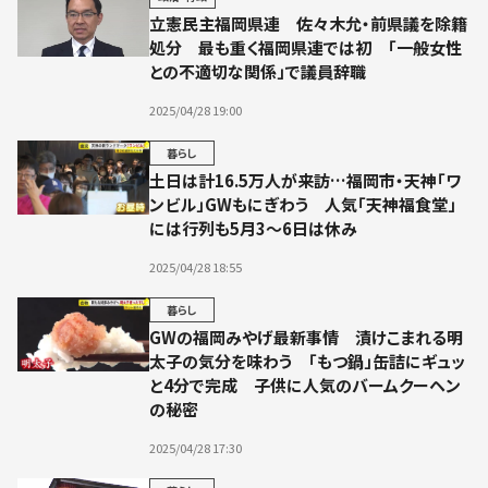
立憲民主福岡県連 佐々木允・前県議を除籍
処分 最も重く福岡県連では初 「一般女性
との不適切な関係」で議員辞職
2025/04/28 19:00
暮らし
土日は計16.5万人が来訪…福岡市・天神「ワ
ンビル」GWもにぎわう 人気「天神福食堂」
には行列も5月3～6日は休み
2025/04/28 18:55
暮らし
GWの福岡みやげ最新事情 漬けこまれる明
太子の気分を味わう 「もつ鍋」缶詰にギュッ
と4分で完成 子供に人気のバームクーヘン
の秘密
2025/04/28 17:30