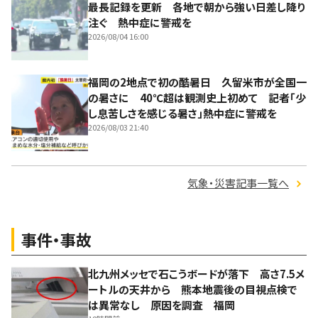
最長記録を更新 各地で朝から強い日差し降り
注ぐ 熱中症に警戒を
2026/08/04 16:00
福岡の2地点で初の酷暑日 久留米市が全国一
の暑さに 40℃超は観測史上初めて 記者「少
し息苦しさを感じる暑さ」熱中症に警戒を
2026/08/03 21:40
気象・災害記事一覧へ
事件・事故
北九州メッセで石こうボードが落下 高さ7.5メ
ートルの天井から 熊本地震後の目視点検で
は異常なし 原因を調査 福岡