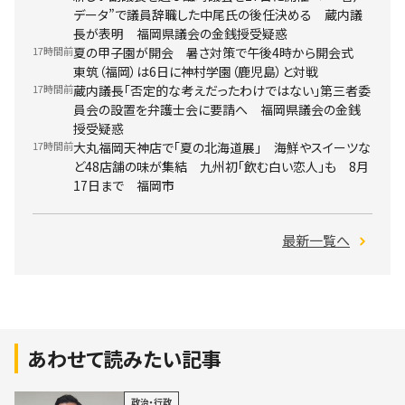
データ”で議員辞職した中尾氏の後任決める 蔵内議
長が表明 福岡県議会の金銭授受疑惑
17時間前
夏の甲子園が開会 暑さ対策で午後4時から開会式
東筑（福岡）は6日に神村学園（鹿児島）と対戦
17時間前
蔵内議長「否定的な考えだったわけではない」第三者委
員会の設置を弁護士会に要請へ 福岡県議会の金銭
授受疑惑
17時間前
大丸福岡天神店で「夏の北海道展」 海鮮やスイーツな
ど48店舗の味が集結 九州初「飲む白い恋人」も 8月
17日まで 福岡市
最新一覧へ
あわせて読みたい記事
政治・行政