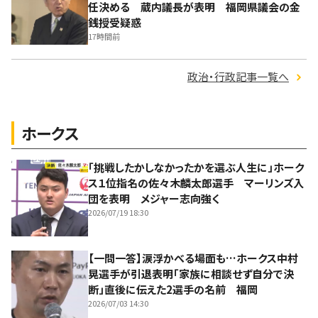
任決める 蔵内議長が表明 福岡県議会の金
銭授受疑惑
17時間前
政治・行政記事一覧へ
ホークス
「挑戦したかしなかったかを選ぶ人生に」ホーク
ス１位指名の佐々木麟太郎選手 マーリンズ入
団を表明 メジャー志向強く
2026/07/19 18:30
【一問一答】涙浮かべる場面も…ホークス中村
晃選手が引退表明「家族に相談せず自分で決
断」直後に伝えた2選手の名前 福岡
2026/07/03 14:30