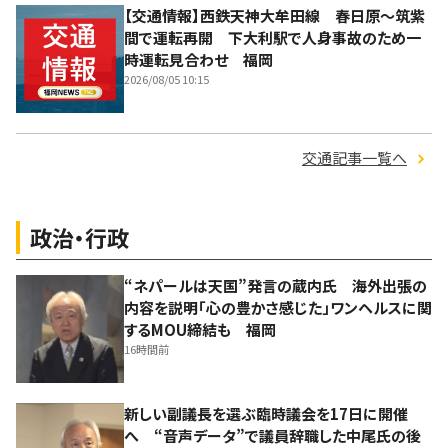
【交通情報】西鉄天神大牟田線 春日原～筑紫
間で運転再開 下大利駅で人身事故のため一
時運転見合わせ 福岡
2026/08/05 10:15
交通記事一覧へ
政治・行政
“ネパールは天国”発言の蔵内氏 海外出張の
内容を説明「心の豊かさ感じた」ワンヘルスに関
するMOU締結も 福岡
16時間前
新しい副議長を選ぶ臨時議会を17日に開催
へ “音声データ”で議員辞職した中尾氏の後