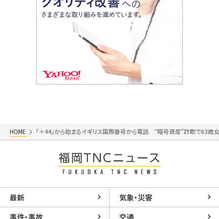
HOME
「＋44」から始まるイギリス国際番号から電話 “暗号資産”詐欺で63歳
最新
気象・災害
事件・事故
交通