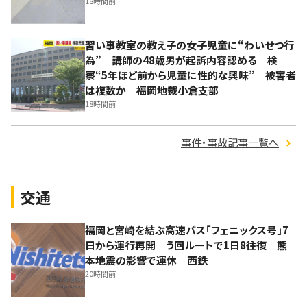
18時間前
習い事教室の教え子の女子児童に“わいせつ行
為” 講師の48歳男が起訴内容認める 検
察“5年ほど前から児童に性的な興味” 被害者
は複数か 福岡地裁小倉支部
18時間前
事件・事故記事一覧へ
交通
福岡と宮崎を結ぶ高速バス「フェニックス号」7
日から運行再開 う回ルートで1日8往復 熊
本地震の影響で運休 西鉄
20時間前