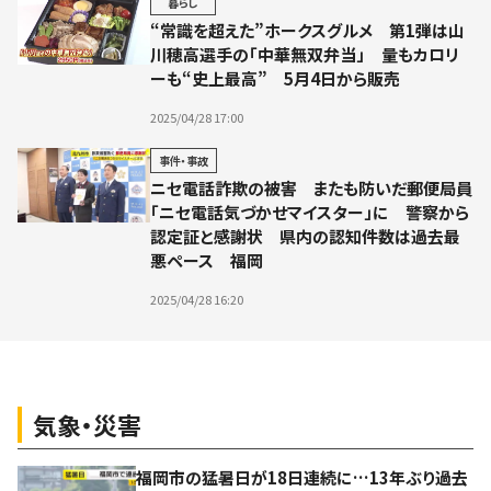
暮らし
“常識を超えた”ホークスグルメ 第1弾は山
川穂高選手の「中華無双弁当」 量もカロリ
ーも“史上最高” 5月4日から販売
2025/04/28 17:00
事件・事故
ニセ電話詐欺の被害 またも防いだ郵便局員
「ニセ電話気づかせマイスター」に 警察から
認定証と感謝状 県内の認知件数は過去最
悪ペース 福岡
2025/04/28 16:20
気象・災害
福岡市の猛暑日が18日連続に…13年ぶり過去