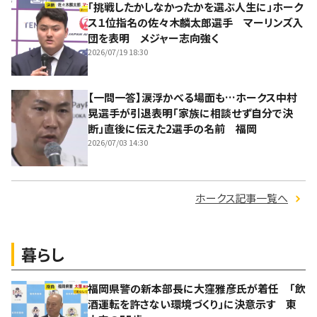
「挑戦したかしなかったかを選ぶ人生に」ホーク
ス１位指名の佐々木麟太郎選手 マーリンズ入
団を表明 メジャー志向強く
2026/07/19 18:30
【一問一答】涙浮かべる場面も…ホークス中村
晃選手が引退表明「家族に相談せず自分で決
断」直後に伝えた2選手の名前 福岡
2026/07/03 14:30
ホークス記事一覧へ
暮らし
福岡県警の新本部長に大窪雅彦氏が着任 「飲
酒運転を許さない環境づくり」に決意示す 東