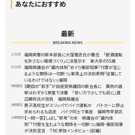
あなたにおすすめ
最新
BREAKING NEWS
22分前
福岡県警の新本部長に大窪雅彦氏が着任 「飲酒運転
を許さない環境づくり」に決意示す 東大卒の55歳
52分前
福岡県議会の“蔵内体制”めぐり服部知事「忖度が生じ
るような関係は一切断つ」事実上の決別表明「従属して
いるわけではない」福岡
5時間前
3期目の“若手”が自民党県議団の新会長に 異例の選
挙はわずか1票差で決着 「若い力で少しでも前に」渡
辺勝将氏が抱負 福岡県議会
5時間前
男子高校生がスリッパでバイク運転か パトカーに停止
求められるも逃走 バイク同士で事故 福岡市早良区
10時間前
【一問一答】しばし“黙考”の末…県議会の“蔵内体
制”「忖度を生むような関係を一切断つ」福岡・服部知事
が決別宣言 TNC単独インタビュー(前編)