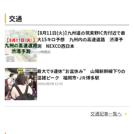
交通
【8月11日(火)】九州道の筑紫野IC先付近で最
大15キロ予想 九州内の高速道路 渋滞予
測 NEXCO西日本
12時間前
最大で９連休“お盆休み” 山陽新幹線下りの
混雑ピーク 福岡市・ＪＲ博多駅
2026/08/08 12:30
交通記事一覧へ