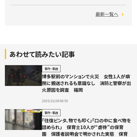
最新一覧へ
あわせて読みたい記事
事件・事故
博多駅前のマンションで火災 女性１人が病
院に搬送されるも意識なし 消防と警察が出
火原因を調査 福岡
2025/10/28 06:55
事件・事故
「往復ビンタ、物でも叩く」「口の中に食べ物を
詰められ」 保育士10人が“虐待”の保育
園 保護者説明会で明かされた実態 保育