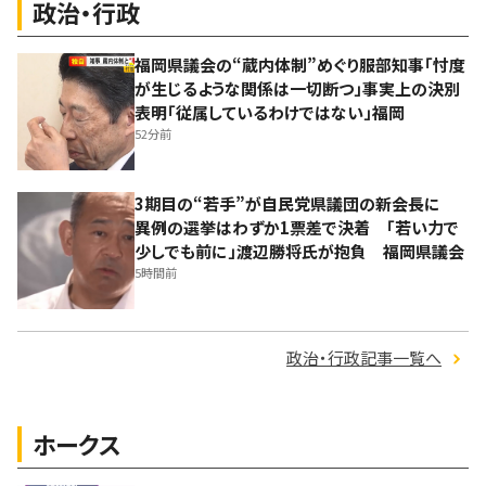
政治・行政
福岡県議会の“蔵内体制”めぐり服部知事「忖度
が生じるような関係は一切断つ」事実上の決別
表明「従属しているわけではない」福岡
52分前
3期目の“若手”が自民党県議団の新会長に
異例の選挙はわずか1票差で決着 「若い力で
少しでも前に」渡辺勝将氏が抱負 福岡県議会
5時間前
政治・行政記事一覧へ
ホークス