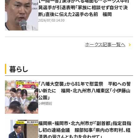
【一問一答】涙浮かべる場面も…ホークス中村
晃選手が引退表明「家族に相談せず自分で決
断」直後に伝えた2選手の名前 福岡
2026/07/03 14:30
ホークス記事一覧へ
暮らし
「八幡大空襲」から81年で慰霊祭 平和への誓
い新たに 福岡・北九州市八幡東区「小伊藤山
公園」
14時間前
福岡県・福岡市・北九州市が「副首都」指定目指
し初の連絡会議 服部知事「県内の市町村、経
済界の皆さんとも力を合わせて」