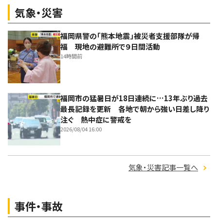
気象・災害
福岡県警の「熊本地震」被災者支援部隊が帰
福 現地の避難所で９日間活動
14時間前
福岡市の猛暑日が18日連続に…13年ぶり過去
最長記録を更新 各地で朝から強い日差し降り
注ぐ 熱中症に警戒を
2026/08/04 16:00
気象・災害記事一覧へ
事件・事故