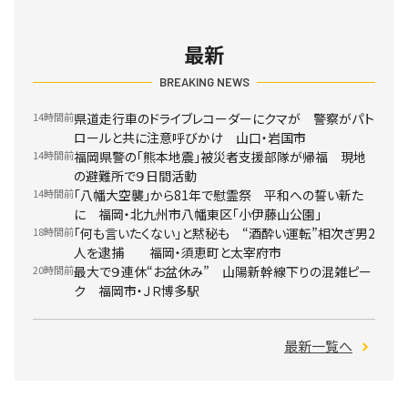
最新
BREAKING NEWS
14時間前
県道走行車のドライブレコーダーにクマが 警察がパト
ロールと共に注意呼びかけ 山口・岩国市
14時間前
福岡県警の「熊本地震」被災者支援部隊が帰福 現地
の避難所で９日間活動
14時間前
「八幡大空襲」から81年で慰霊祭 平和への誓い新た
に 福岡・北九州市八幡東区「小伊藤山公園」
18時間前
「何も言いたくない」と黙秘も “酒酔い運転”相次ぎ男2
人を逮捕 福岡・須恵町と太宰府市
20時間前
最大で９連休“お盆休み” 山陽新幹線下りの混雑ピー
ク 福岡市・ＪＲ博多駅
最新一覧へ