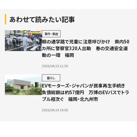
あわせて読みたい記事
事件・事故
朝の通学路で児童に注意呼びかけ 県内50
カ所に警察官320人出動 春の交通安全運
動の一環 福岡
2026/04/15 11:30
暮らし
EVモーターズ・ジャパンが民事再生手続き
負債総額は約57億円 万博のEVバスでトラ
ブル相次ぐ 福岡・北九州市
2026/04/14 19:00