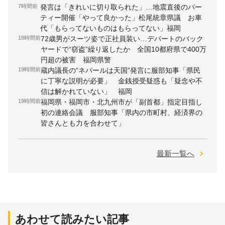
7時間前
発言は「きれいに切り取られた」…地震直後のパー
ティー開催「やって良かった」松尾統章県議 お車
代「もらってないものはもらってない」福岡
18時間前
72歳男がスーツ姿で正社員装い…デパートのバック
ヤードで“窃盗”繰り返したか 全国10都府県で400万
円超の被害 福岡県警
19時間前
蔵内議長の“ネパールは天国”発言に服部知事「県民
に丁寧な説明が必要」 金銭授受疑惑も「疑念や不
信は解かれていない」 福岡
19時間前
福岡県・福岡市・北九州市が「副首都」指定目指し
初の連絡会議 服部知事「県内の市町村、経済界の
皆さんとも力を合わせて」
最新一覧へ
あわせて読みたい記事