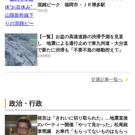
混雑ピーク 福岡市・ＪＲ博多駅
53分前
【一覧】お盆の高速道路の渋滞予測を見直
し 地震による通行止めで東九州道・大分道
で新たに渋滞も「不要不急の移動控えて」
21時間前
交通記事一覧へ
政治・行政
発言は「きれいに切り取られた」…地震直後
のパーティー開催「やって良かった」松尾統
章県議 お車代「もらってないものはもらっ