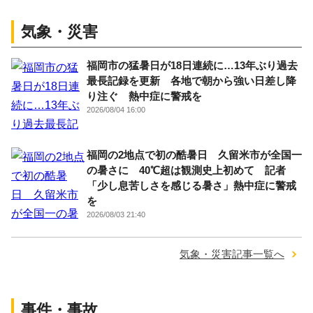
気象・災害
福岡市の猛暑日が18日連続に…13年ぶり過去
最長記録を更新 各地で朝から強い日差し降
り注ぐ 熱中症に警戒を
2026/08/04 16:00
福岡の2地点で初の酷暑日 久留米市が全国一
の暑さに 40℃超は観測史上初めて 記者
「少し息苦しさを感じる暑さ」熱中症に警戒
を
2026/08/03 21:40
気象・災害記事一覧へ
事件・事故