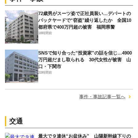
72歳男がスーツ姿で正社員装い…デパートの
バックヤードで“窃盗”繰り返したか 全国10
都府県で400万円超の被害 福岡県警
18時間前
SNSで知り合った“投資家”の話を信じ…4900
万円超だまし取られる 30代女性が被害 山
口・下関市
20時間前
事件・事故記事一覧へ
交通
最大で９連休“お盆休み” 山陽新幹線下りの