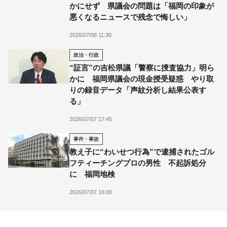
かにせず 県議会の問題は「福岡の印象が
悪くなるニュースで残念で悔しい」
2026/07/08 11:30
政治・行政
“証言”の吉松県議「警察に捜査協力」明ら
かに 福岡県議会の現金授受疑惑 やり取
りの録音データ「声紋分析し結果公表す
る」
2026/07/07 17:45
事件・事故
教え子に“わいせつ行為”で逮捕されたゴル
フティーチングプロの男性 不起訴処分
に 福岡地検
2026/07/07 16:00